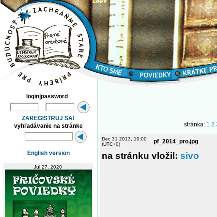
login|password
ZAREGISTRUJ SA!
stránka:
1
2
vyhľadávanie na stránke
Dec 31 2013, 10:00
pf_2014_pro.jpg
(UTC+0)
English version
na stránku vložil:
sivo
Jul 27, 2020