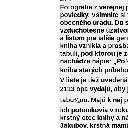
Fotografia z verejnej
poviedky. Všimnite s
obecného úradu. Do 
vzduchotesne uzatvo
a listom pre ïalšie ge
kniha vznikla a prosb
tabuli, pod ktorou je
nachádza nápis: „Po¾
kniha starých príbehov
V liste je tiež uveden
2113 opä vydajú, aby 
tabu¾ou. Majú k nej pri
ich potomkovia v roku
krstný otec knihy a 
Jakubov, krstná mam