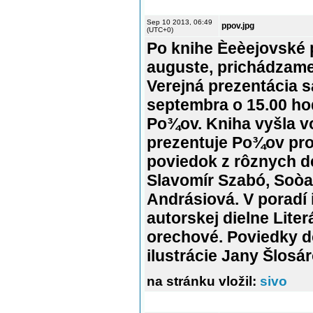
Sep 10 2013, 06:49
ppov.jpg
(UTC+0)
Po knihe Èeèejovské 
auguste, prichádzam
Verejná prezentácia 
septembra o 15.00 hod
Po¾ov. Kniha vyšla v
prezentuje Po¾ov pro
poviedok z rôznych d
Slavomír Szabó, Soò
Andrásiová. V poradí 
autorskej dielne Lite
orechové. Poviedky d
ilustrácie Jany Šlosár
na stránku vložil:
sivo