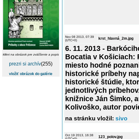
Nov 08 2013, 07:39
krst_hlavná_2m.jpg
(UTC+0)
6. 11. 2013 - Barkócih
klikni na obrázok pre zväčšenie a popis
Bocatia v Košiciach:
prezri si archív
(255)
miesto hodné poznani
historické príbehy na
vložiť obrázok do galérie
historické štúdie, ktor
jednotlivých príbehov
knižnice Ján Šimko, a
Kolivoško, autor pov
na stránku vložil:
sivo
Oct 19 2013, 16:38
123_polov.jpg
(UTC+0)