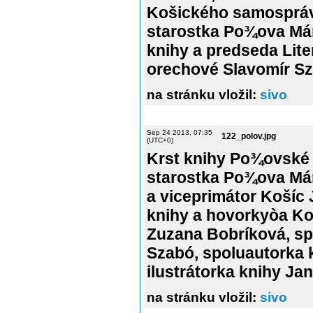
Košického samospráv
starostka Po¾ova Már
knihy a predseda Lite
orechové Slavomír Sz
na stránku vložil:
sivo
Sep 24 2013, 07:35
122_polov.jpg
(UTC+0)
Krst knihy Po¾ovské
starostka Po¾ova Már
a viceprimátor Košíc
knihy a hovorkyòa K
Zuzana Bobríková, sp
Szabó, spoluautorka 
ilustrátorka knihy Ja
na stránku vložil:
sivo