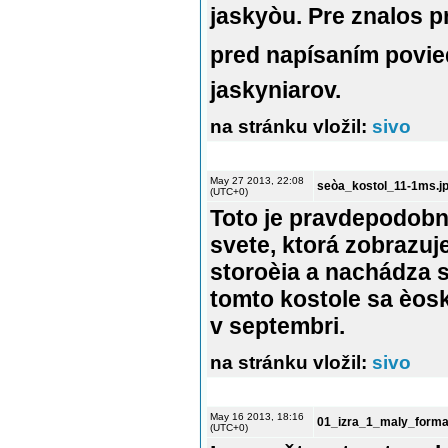
jaskyòu. Pre znalos p
pred napísaním povied
jaskyniarov.
na stránku vložil:
sivo
May 27 2013, 22:08
seòa_kostol_11-1ms.j
(UTC+0)
Toto je pravdepodobn
svete, ktorá zobrazuj
storoèia a nachádza s
tomto kostole sa èosk
v septembri.
na stránku vložil:
sivo
May 16 2013, 18:16
01_izra_1_maly_forma
(UTC+0)