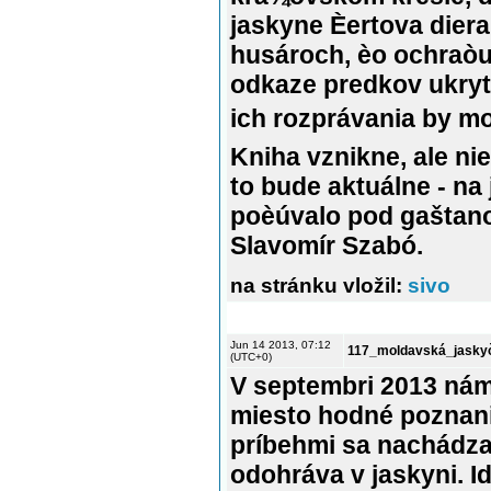
jaskyne Èertova diera
husároch, èo ochraòu
odkaze predkov ukryt
ich rozprávania by mo
Kniha vznikne, ale nie
to bude aktuálne - na
poèúvalo pod gaštan
Slavomír Szabó.
na stránku vložil:
sivo
Jun 14 2013, 07:12
117_moldavská_jaskyò
(UTC+0)
V septembri 2013 ná
miesto hodné poznani
príbehmi sa nachádza 
odohráva v jaskyni. 