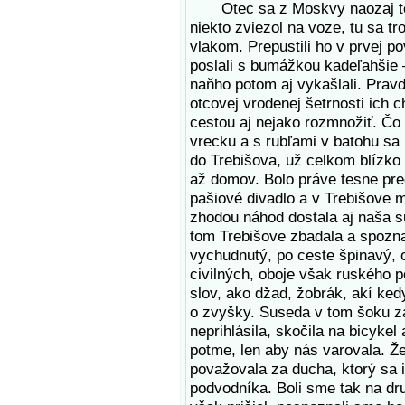
Otec sa z Moskvy naozaj terig
niekto zviezol na voze, tu sa t
vlakom. Prepustili ho v prvej p
poslali s bumážkou kadeľahšie –
naňho potom aj vykašlali. Pravda
otcovej vrodenej šetrnosti ich c
cestou aj nejako rozmnožiť. Čo
vrecku a s rubľami v batohu sa
do Trebišova, už celkom blízko 
až domov. Bolo práve tesne pre
pašiové divadlo a v Trebišove m
zhodou náhod dostala aj naša su
tom Trebišove zbadala a spozna
vychudnutý, po ceste špinavý, 
civilných, oboje však ruského p
slov, ako džad, žobrák, akí ked
o zvyšky. Suseda v tom šoku z
neprihlásila, skočila na bicyke
potme, len aby nás varovala. Ž
považovala za ducha, ktorý sa 
podvodníka. Boli sme tak na dru