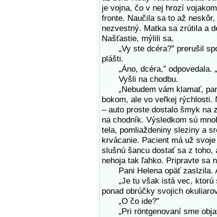
je vojna, čo v nej hrozí vojak
fronte. Naučila sa to až neskôr,
nezvestný. Matka sa zrútila a de
Našťastie, mýlili sa.
„Vy ste dcéra?” prerušil spo
plášti.
„Áno, dcéra,” odpovedala. „A
Vyšli na chodbu.
„Nebudem vám klamať, pani,” p
bokom, ale vo veľkej rýchlosti.
– auto proste dostalo šmyk na
na chodník. Výsledkom sú mnoh
tela, pomliaždeniny sleziny a s
krvácanie. Pacient má už svoje
slušnú šancu dostať sa z toho, 
nehoja tak ľahko. Pripravte sa 
Pani Helena opäť zaslzila. A
„Je tu však istá vec, ktorú s
ponad obrúčky svojich okuliaro
„O čo ide?”
„Pri röntgenovaní sme objavil