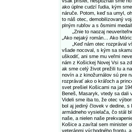
však prišiel, nespoznali sme ho
ako úplne cudzí ľudia, kým sme 
náruče. Potom, keď sa umyl, ohol
to náš otec, demobilizovaný vo
plným rubľov a s ôsmimi medail
„Znie to naozaj neuveriteľne
„Ako nejaký román… Ako Móric
„Keď nám otec rozprával všet
všade nocoval, s kým sa skamar
uškodiť, ani sme mu veľmi neveri
nám z Košickej Novej Vsi sa zd
ak sme celý život prežili tu a n
novín a z kinožurnálov sú pre n
rozprávať ako o kráľoch a prin
svet prešiel Košicami na jar 19
Beneš, Masaryk, vtedy sa dali vi
Videli sme iba to, že otec výbo
bol aj jediný človek v dedine, 
armádneho vysielača, čo stál bl
naše, a nielen naše prekvapeni
Košice a zavítal sem minister o
veteránmi východného frontu, a 