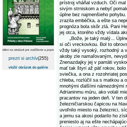
prístroj vháňal vzduch. Oči mal
sivým strniskom a nebyť pomalé
úplne bez najmenšieho pohybu. U
zrazila embéčka, a ešte sa nepre
prognóza bola skôr zlá. Pani H
jej otca, ktorého vždy vídala ak
„Bože, je taký malý... Úplne sa
si oči vreckovkou. Bol to obrov
vždy taký vysoký, rozhodný a v
klikni na obrázok pre zväčšenie a popis
akoby zle namaľovaným, nevyda
prezri si archív
(255)
Znenazdajky jej v pamäti vysko
mať tak štyri až päť rokov, bolo
vložiť obrázok do galérie
sviečka, a ona z rozohriatej pos
chleba, rozlúčil sa s matkou a o
mnohými ďalšími námezdnými ro
Adrianinmu múru, ako volali mie
pracantov na jeden deň. V ten d
železničiarskou čapicou na hla
uvoľnilo miesto na železnici, sí
a jemu sa akosi podarilo ho zís
prenieslo aj na ešte nechápajúce