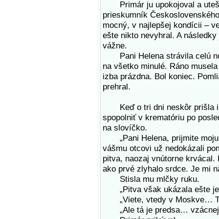
Primár ju upokojoval a utešov
prieskumník Československého
mocný, v najlepšej kondícii – v
ešte nikto nevyhral. A následky
vážne.
Pani Helena strávila celú noc
na všetko minulé. Ráno musela o
izba prázdna. Bol koniec. Poml
prehral.
Keď o tri dni neskôr prišla i 
spopolniť v krematóriu po posle
na slovíčko.
„Pani Helena, prijmite moju ú
vášmu otcovi už nedokázali pom
pitva, naozaj vnútorne krvácal.
ako prvé zlyhalo srdce. Je mi na
Stisla mu mlčky ruku.
„Pitva však ukázala ešte jedn
„Viete, vtedy v Moskve… Ten 
„Ale tá je predsa… vzácnejši