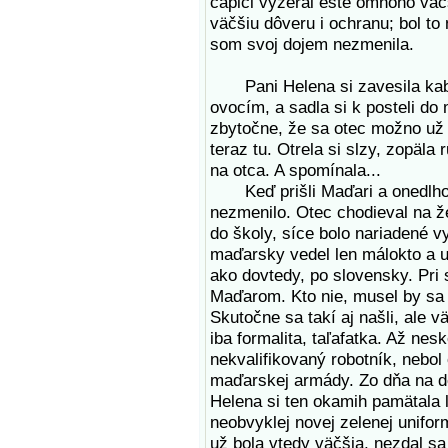
čapici vyzeral ešte omnoho väč
väčšiu dôveru i ochranu; bol to 
som svoj dojem nezmenila.
Pani Helena si zavesila kabát
ovocím, a sadla si k posteli do 
zbytočne, že sa otec možno už ne
teraz tu. Otrela si slzy, zopäla
na otca. A spomínala...
Keď prišli Maďari a onedlho po
nezmenilo. Otec chodieval na že
do školy, síce bolo nariadené 
maďarsky vedel len málokto a uč
ako dovtedy, po slovensky. Pri s
Maďarom. Kto nie, musel by sa 
Skutočne sa takí aj našli, ale vä
iba formalita, taľafatka. Až nesk
nekvalifikovaný robotník, nebo
maďarskej armády. Zo dňa na deň
Helena si ten okamih pamätala l
neobvyklej novej zelenej uniform
už bola vtedy väčšia, nezdal sa