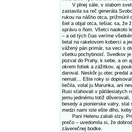
V plnej sále, v slabom svetle
zastavila sa reč generála Svob
rukou na nášho otca, prižmúril o
šiel a objal otca, tešiac sa, že
správu o ňom. Všetci naokolo le
– a od tých čias veríme všetkém
lietal na raketovom koberci a j
vážený pán primár, sa veci s o
všetku pochybnosť. Svedkov je 
pozval do Prahy, k sebe, a on aj 
okrem fotiek a zážitkov, aj po
daroval. Neskôr ju otec predal
nemali… Ešte roky si dopisoval
liečila, volal ju Marunka, ani n
Rusi sťahovali v päťdesiatych r
jemu jedinému totiž dôverovali,
besedy a pionierske vatry, stal
medzi nami iste ešte dlho, keb
Pani Helenu zaliali slzy. Pri 
prečo – uvedomila si, že dobrodr
záverečnej bodke.