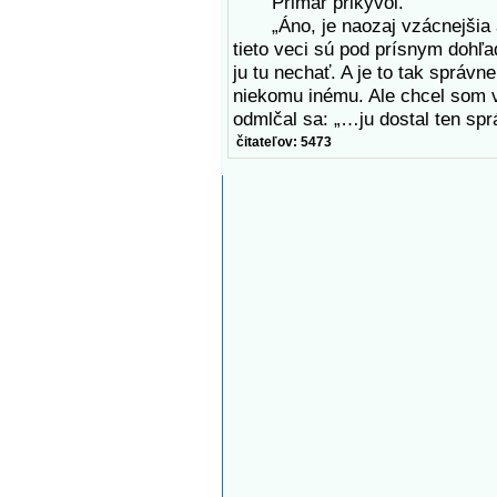
Primár prikývol.
„Áno, je naozaj vzácnejšia a 
tieto veci sú pod prísnym dohľ
ju tu nechať. A je to tak správ
niekomu inému. Ale chcel som 
odmlčal sa: „…ju dostal ten spr
čitateľov: 5473