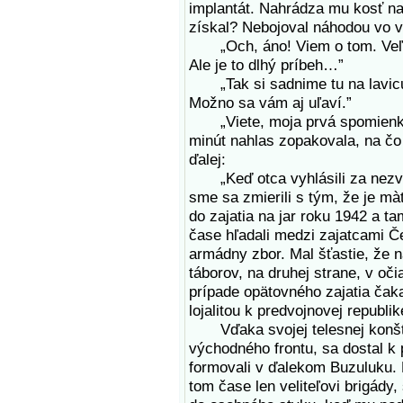
implantát. Nahrádza mu kosť na
získal? Nebojoval náhodou vo v
„Och, áno! Viem o tom. Veľakr
Ale je to dlhý príbeh…”
„Tak si sadnime tu na lavicu 
Možno sa vám aj uľaví.”
„Viete, moja prvá spomienka 
minút nahlas zopakovala, na čo
ďalej:
„Keď otca vyhlásili za nezve
sme sa zmierili s tým, že je mà
do zajatia na jar roku 1942 a t
čase hľadali medzi zajatcami Č
armádny zbor. Mal šťastie, že n
táborov, na druhej strane, v oč
prípade opätovného zajatia čaka
lojalitou k predvojnovej republik
Vďaka svojej telesnej konštitú
východného frontu, sa dostal 
formovali v ďalekom Buzuluku.
tom čase len veliteľovi brigády