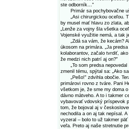
ste odborník…”
Primár sa pochybovačne uš
„Asi chirurgickou oceľou. Tá s
by musel mať hlavu zo zlata, ab
„Lenže za vojny šla všetka oceľ
Vojenské využitie nemá, a tak 
„Zdá sa vám, že kecám? Alebo
úkosom na primára. „Ja predsa 
kolaborantov, začalo tvrdiť, ako
že medzi nich patrí aj on?”
„To som predsa nepovedal a an
zmenil tému, spýtal sa: „Ako s
„Pešo!” zdvihla obočie. Teraz
primárovi rovno z tváre. Pani H
všetkom je, že sme my doma o o
dávno màtveho. A to i takmer c
vybavovať vdovský príspevok p
tom, že bojoval aj v českoslov
nechodila a on aj tak nepísal. A
vyzeral – bolo to už takmer päť 
veľa. Preto aj naše stretnutie 