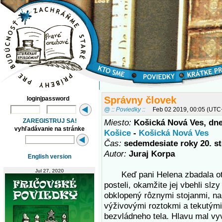
Správny človek
login|password
@ :: Poviedky ::
Feb 02 2019, 00:05 (UTC
ZAREGISTRUJ SA!
Miesto:
Košická Nová Ves, dn
vyhľadávanie na stránke
Košice
-
Košická Nová Ves
Čas:
sedemdesiate roky 20. st
Autor:
Juraj Korpa
English version
Jul 27, 2020
Keď pani Helena zbadala ot
posteli, okamžite jej vbehli slzy
obklopený rôznymi stojanmi, na 
výživovými roztokmi a tekutými
bezvládneho tela. Hlavu mal vy