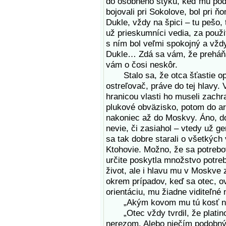
do osobného styku, keď mu podá
bojovali pri Sokolove, bol pri ň
Dukle, vždy na špici – tu pešo,
už prieskumníci vedia, za použ
s ním bol veľmi spokojný a vždy 
Dukle… Zdá sa vám, že preháňa
vám o čosi neskôr.
Stalo sa, že otca šťastie opus
ostreľovač, práve do tej hlavy
hranicou vlasti ho museli zac
plukové obväzisko, potom do a
nakoniec až do Moskvy. Áno, d
nevie, či zasiahol – vtedy už g
sa tak dobre starali o všetkýc
Ktohovie. Možno, že sa potrebova
určite poskytla množstvo potre
život, ale i hlavu mu v Moskve z
okrem prípadov, keď sa otec, ov
orientáciu, mu žiadne viditeľné 
„Akým kovom mu tú kosť nahra
„Otec vždy tvrdil, že platino
nerezom. Alebo niečím podobný