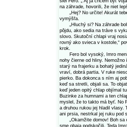
šiel Fero. „ Aj ja chcem byť voj
na záhrade, hovorili, že niet le
„Hej? No určite! Akurát tebe b
vymýšľa.
„Hluchý si? Na záhrade boli. 
pôjdu, ako sedia na tráve s vy
slovo. Skutoční chlapi vraj nosi
rovný ako svieca v kostole,“ p
krok.
Fero bol vysoký, Imro menší a
nohy čierne od hliny. Nemožno 
starý na frajerku a bohatý jedi
vraví, dobrá partia. V ruke nies
pierko. Ba dokonca s ním aj pob
keď sa stretli, objali sa. To ob
keď jeden opitý chlap objímal t
Buzinke za humnami a ten chlap
myslel, že to takto má byť. No 
a druhou rukou jej hladil vlasy. 
ani prsia, nestrkal jej ruku pod
„Okamžite domov! Boh sa díva 
sme obaja podskočili. Teda Imro