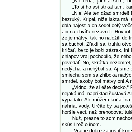
„No, teda,“ jachtal som, „nuž,
„To si ho asi strkal tam, kam
„Nie! Ale ten džad smrdel! No,
bezruký. Kripel, niže lakťa má
dala najesť a on sedel celý več
ani na chvíľu nezavreli. Hovoril
že je màtvy, tak ho naložili do 
sa buchot. Zľakli sa, truhlu otvo
kričať, že to je boží zázrak, iní 
chlapov vraj pochopilo, že neboh
povedať. No, skrátka nezomrel, 
nedýchal a nehýbal sa. Aj sme s
smiechu som sa zhlboka nadýchol
smrdel, akoby bol màtvy on! A r
„Vidno, že si ešte decko,“ Re
nejaká iná, napríklad šušlavá A
vypadalo. Ale môžem kričať na 
nahriať vody. Určite by sa poteši
horšie veci, než prenocovať tul
Nuž, presne to som nechcel, 
skúsil reč o inom.
„Vraj je dobre zapustiť koren