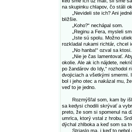
keď sme ich už mali, šli sme sa
na skupinku chlapov, čo stáli ok
„Nevideli ste ich? Ani jedného
bližšie.
„Koho?“ nechápal som.
„Reginu a Fera, mysleli sme, 
„Iste sú spolu. Možno utiekli
rozkladal rukami richtár, chcel i
„No hanba!“ ozval sa ktosi. „Kt
„Nie je čas lamentovať. Aby sm
okolie. Ale ak ich nájdete, nek
po žandárov do Idy,“ rozhodol ri
dvojiciach a všetkými smermi. 
bol i jeho otec a nakázal mu, 
veď to je jedno.
Rozmýšľal som, kam by išla 
sa kedysi chodili skrývať a vyb
preto, že som si spomenul na dž
umrlca, ktorý vstal z hrobu. Sr
dýchal zhlboka a keď som sa tro
Striaslo ma, i keď to nebol du