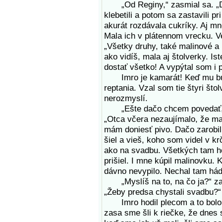
„Od Reginy,“ zasmial sa. „Die
klebetili a potom sa zastavili p
akurát rozdávala cukríky. Aj mn
Mala ich v plátennom vrecku. Ve
„Všetky druhy, také malinové a k
ako vidíš, mala aj štolverky. Is
dostať všetko! A vypýtal som i p
Imro je kamarát! Keď mu bude
reptania. Vzal som tie štyri štol
nerozmyslí.
„Ešte dačo chcem povedať,“ p
„Otca včera nezaujímalo, že ma
mám doniesť pivo. Dačo zarobil
šiel a vieš, koho som videl v k
ako na svadbu. Všetkých tam ho
prišiel. I mne kúpil malinovku.
dávno nevypilo. Nechal tam hád
„Myslíš na to, na čo ja?“ zač
„Žeby predsa chystali svadbu?“
Imro hodil plecom a to bolo v
zasa sme šli k riečke, že dnes s