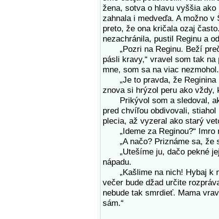
žena, sotva o hlavu vyššia ako
zahnala i medveďa. A možno v
preto, že ona kričala ozaj často
nezachránila, pustil Reginu a 
„Pozri na Reginu. Beží preč. 
pásli kravy,“ vravel som tak na 
mne, som sa na viac nezmohol.
„Je to pravda, že Reginina ma
znova si hrýzol peru ako vždy, 
Prikývol som a sledoval, ako 
pred chvíľou obdivovali, stiahol
plecia, až vyzeral ako starý ve
„Ideme za Reginou?“ Imro ma
„A načo? Priznáme sa, že sm
„Utešíme ju, dačo pekné jej p
nápadu.
„Kašlime na nich! Hybaj k ná
večer bude džad určite rozpráva
nebude tak smrdieť. Mama vrave
sám.“