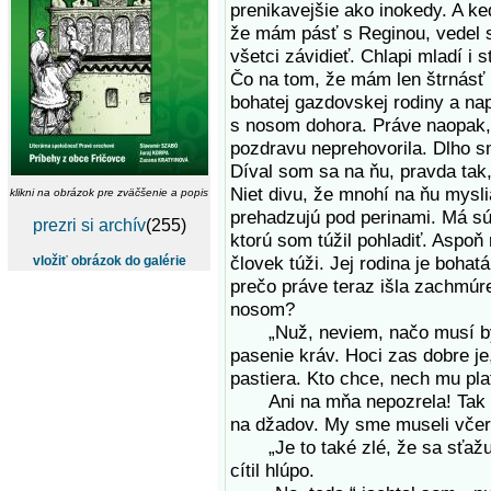
prenikavejšie ako inokedy. A k
že mám pásť s Reginou, vedel 
všetci závidieť. Chlapi mladí i s
Čo na tom, že mám len štrnásť 
bohatej gazdovskej rodiny a na
s nosom dohora. Práve naopak,
pozdravu neprehovorila. Dlho s
Díval som sa na ňu, pravda tak,
Niet divu, že mnohí na ňu mysli
klikni na obrázok pre zväčšenie a popis
prehadzujú pod perinami. Má súm
prezri si archív
(255)
ktorú som túžil pohladiť. Aspoň
človek túži. Jej rodina je bohatá
vložiť obrázok do galérie
prečo práve teraz išla zachmúr
nosom?
„Nuž, neviem, načo musí byť 
pasenie kráv. Hoci zas dobre j
pastiera. Kto chce, nech mu pla
Ani na mňa nepozrela! Tak so
na džadov. My sme museli včera 
„Je to také zlé, že sa sťažuj
cítil hlúpo.