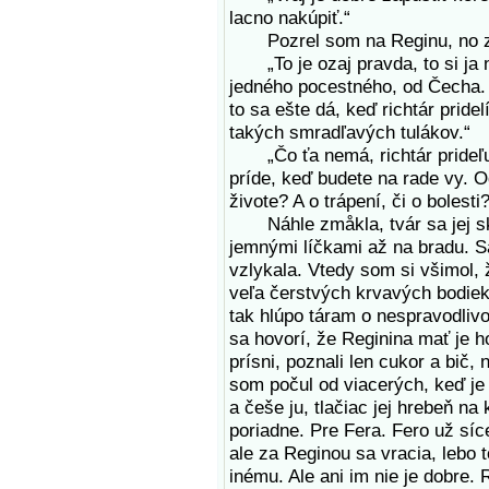
lacno nakúpiť.“
Pozrel som na Reginu, no z je
„To je ozaj pravda, to si ja
jedného pocestného, od Čecha. 
to sa ešte dá, keď richtár pride
takých smradľavých tulákov.“
„Čo ťa nemá, richtár prideľu
príde, keď budete na rade vy. O
živote? A o trápení, či o bolesti?
Náhle zmåkla, tvár sa jej skriv
jemnými líčkami až na bradu. Sad
vzlykala. Vtedy som si všimol, 
veľa čerstvých krvavých bodiek.
tak hlúpo táram o nespravodlivo
sa hovorí, že Reginina mať je hor
prísni, poznali len cukor a bič, 
som počul od viacerých, keď je
a češe ju, tlačiac jej hrebeň na
poriadne. Pre Fera. Fero už síc
ale za Reginou sa vracia, lebo 
inému. Ale ani im nie je dobre. 