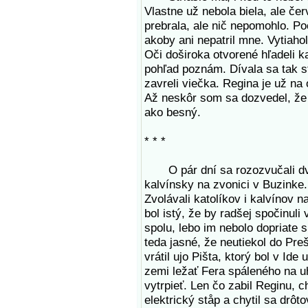
Vlastne už nebola biela, ale če
prebrala, ale nič nepomohlo. Po
akoby ani nepatril mne. Vytiahol
Oči doširoka otvorené hľadeli k
pohľad poznám. Dívala sa tak s
zavreli viečka. Regina je už na
Až neskôr som sa dozvedel, že 
ako besný.
* * *
O pár dní sa rozozvučali dva 
kalvínsky na zvonici v Buzinke.
Zvolávali katolíkov i kalvínov n
bol istý, že by radšej spočinuli
spolu, lebo im nebolo dopriate s
teda jasné, že neutiekol do Pr
vrátil ujo Pišta, ktorý bol v Id
zemi ležať Fera spáleného na uh
vytrpieť. Len čo zabil Reginu, c
elektrický ståp a chytil sa drôt