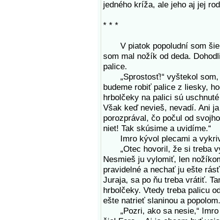
jedného kríža, ale jeho aj jej ro
* * *
V piatok popoludní som šiel p
som mal nožík od deda. Dohodli
palice.
„Sprostosť!“ vyštekol som, ke
budeme robiť palice z liesky, ho
hrbolčeky na palici sú uschnut
Však keď nevieš, nevadí. Ani ja
porozprával, čo počul od svojho 
niet! Tak skúsime a uvidíme.“
Imro kývol plecami a vykrivi
„Otec hovoril, že si treba vyh
Nesmieš ju vylomiť, len nožíko
pravidelné a nechať ju ešte rás
Juraja, sa po ňu treba vrátiť. T
hrbolčeky. Vtedy treba palicu o
ešte natrieť slaninou a popolom. 
„Pozri, ako sa nesie,“ Imro u