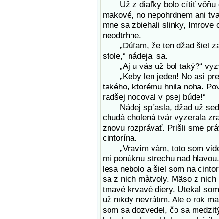
Už z diaľky bolo cítiť vôňu č
makové, no nepohrdnem ani tva
mne sa zbiehali slinky, Imrove o
neodtrhne.
„Dúfam, že ten džad šiel zati
stole,“ nádejal sa.
„Aj u vás už bol taký?“ vyz
„Keby len jeden! No asi pre
takého, ktorému hnila noha. Pov
radšej nocoval v psej búde!“
Nádej spľasla, džad už sedel
chudá oholená tvár vyzerala zra
znovu rozprávať. Prišli sme prá
cintorína.
„Vravím vám, toto som videl n
mi ponúknu strechu nad hlavou. 
lesa nebolo a šiel som na cintor
sa z nich màtvoly. Mäso z nich 
tmavé krvavé diery. Utekal som 
už nikdy nevrátim. Ale o rok ma
som sa dozvedel, čo sa medzitý