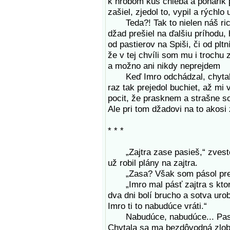
k hrobom kus chleba a pohárik 
zašiel, zjedol to, vypil a rýchlo
Teda?! Tak to nielen náš rich
džad prešiel na ďalšiu príhodu,
od pastierov na Spiši, či od plt
že v tej chvíli som mu i trochu 
a možno ani nikdy neprejdem
Keď Imro odchádzal, chytal s
raz tak prejedol buchiet, až m
pocit, že prasknem a strašne s
Ale pri tom džadovi na to akosi 
* * *
„Zajtra zase pasieš,“ zvesto
už robil plány na zajtra.
„Zasa? Však som pásol predvč
„Imro mal pásť zajtra s ktoro
dva dni bolí brucho a sotva urob
Imro ti to nabudúce vráti.“
Nabudúce, nabudúce... Pasiem 
Chytala sa ma bezdôvodná zlob