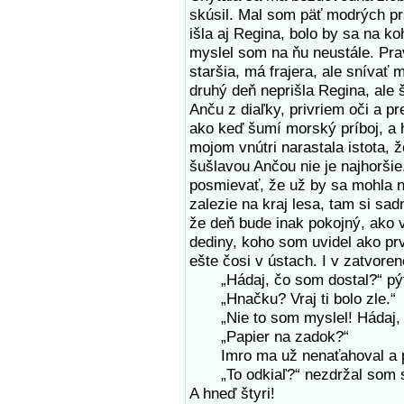
skúsil. Mal som päť modrých prs
išla aj Regina, bolo by sa na k
myslel som na ňu neustále. Pra
staršia, má frajera, ale snívať
druhý deň neprišla Regina, ale
Anču z diaľky, privriem oči a pr
ako keď šumí morský príboj, a 
mojom vnútri narastala istota, 
šušlavou Ančou nie je najhoršie.
posmievať, že už by sa mohla n
zalezie na kraj lesa, tam si sad
že deň bude inak pokojný, ako 
dediny, koho som uvidel ako pr
ešte čosi v ústach. I v zatvorene
„Hádaj, čo som dostal?“ pýta
„Hnačku? Vraj ti bolo zle.“
„Nie to som myslel! Hádaj, č
„Papier na zadok?“
Imro ma už nenaťahoval a pov
„To odkiaľ?“ nezdržal som sa
A hneď štyri!