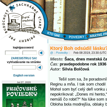
Ktorý Boh odsúdil lásku
login|password
@ :: Poviedky ::
Feb 08 2019, 23:30 (UTC
ZAREGISTRUJ SA!
Miesto:
Šaca, dnes mestská č
vyhľadávanie na stránke
Čas:
pravdepodobne rok 1936
Autor:
Silvia Bolčová
English version
Tešil som sa, že poradovník 
Jul 27, 2020
Reginu a mňa. I tak som chodil 
Mohol som byť celý deň vonku 
nepokrikoval: „Dones mi hento,“
nemáš čo robiť?“ Na lúke som sa
Obloha bola modrejšia, oblaky b