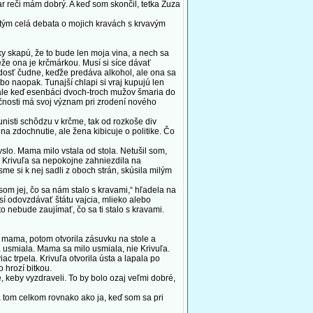
r reči mám dobrý. A keď som skončil, tetka Zuza
 tým celá debata o mojich kravách s krvavým
y skapú, že to bude len moja vina, a nech sa
eže ona je krčmárkou. Musí si síce dávať
o dosť čudne, keďže predáva alkohol, ale ona sa
o naopak. Tunajší chlapi si vraj kupujú len
, ale keď esenbáci dvoch-troch mužov šmaria do
ločnosti má svoj význam pri zrodení nového
isti schôdzu v krčme, tak od rozkoše div
na zdochnutie, ale žena kibicuje o politike. Čo
lo. Mama milo vstala od stola. Netušil som,
rá Krivuľa sa nepokojne zahniezdila na
me si k nej sadli z oboch strán, skúsila milým
om jej, čo sa nám stalo s kravami,“ hľadela na
sí odovzdávať štátu vajcia, mlieko alebo
o nebude zaujímať, čo sa ti stalo s kravami.
 mama, potom otvorila zásuvku na stole a
a usmiala. Mama sa milo usmiala, nie Krivuľa.
ac trpela. Krivuľa otvorila ústa a lapala po
 hrozí bitkou.
 keby vyzdraveli. To by bolo ozaj veľmi dobré,
a tom celkom rovnako ako ja, keď som sa pri