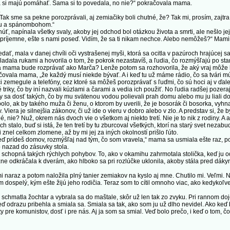
 si majú pomáhať. Sama si to povedala, no nie?“ pokračovala mama.
.
ak sme sa pekne porozprávali, aj zemiačiky boli chutné, že? Tak mi, prosím, zajtra
evu a spánombohom.“
 napínala všetky svaly, akoby jej odchod bol otázkou života a smrti, ale nešlo jej 
 príjemne, ešte s nami poseď. Vidím, že sa ti nikam nechce. Alebo nemôžeš?“ Mamin
ť, mala v danej chvíli oči vystrašenej myši, ktorá sa ocitla v pazúroch hrajúcej 
kladala rukami a hovorila o tom, že pokrok nezastavíš, a ľudia, čo rozmýšľajú po 
a mama bude rozprávať ako Marča? Lenže potom sa rozhovorila, že aký vraj môže by
čovala mama, „že každý musí niekde bývať. A i keď tu už máme rádio, čo sa tvári múd
 zemegule a telefóny, cez ktoré sa môžeš porozprávať s ľuďmi, čo sú hoci aj v ďalek
triky, čo by iní nazvali kúzlami a čarami a vedia ich použiť. No ľudia radšej pozeraj
by sa dosť takých, čo by mu svätenou vodou polievali prah domu alebo mu ju liali do
bolo, ak by takého muža či ženu, o ktorom by uverili, že je bosorák či bosorka, vyhn
Viera je silnejšia zákonov, či už ide o vieru v dobro alebo v zlo. A predstav si, že 
né, nie? Nuž, okrem nás dvoch vie o všetkom aj niekto tretí. Nie je to nik z rodiny
stalo, buď si istá, že ten tretí by tu zburcoval všetkých, ktorí na starý svet nezabud
znel celkom zlomene, až by mi jej za iných okolností prišlo ľúto.
eď prídeš domov, rozmýšľaj nad tým, čo som vravela,“ mama sa usmiala ešte raz, p
o nazad do zásuvky stola.
schopná takých rýchlych pohybov. To, ako v okamihu zahrmotala stolička, keď ju o
ižne odkráčala k dverám, ako hlboko sa pri rozlúčke uklonila, akoby stála pred dáky
 a potom naložila plný tanier zemiakov na kyslo aj mne. Chutilo mi. Veľmi. No na
 dospelý, kým ešte žijú jeho rodičia. Teraz som to cítil omnoho viac, ako kedykoľv
schmatla žochtar a vybrala sa do maštale, skôr už len tak zo zvyku. Pri rannom do
keď odrazu pribehla a smiala sa. Smiala sa tak, ako som ju už dlho nevidel. Ako k
ty pre komunistov, dosť i pre nás. Aj ja som sa smial. Veď bolo prečo, i keď o tom, 