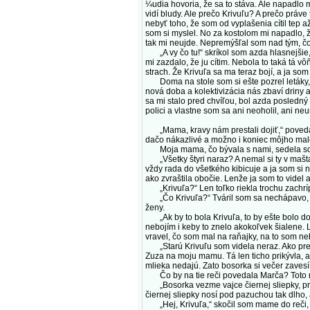
¼udia hovoria, že sa to stáva. Ale napadlo 
vidí bludy. Ale prečo Krivuľu? A prečo práv
nebyť toho, že som od vyplašenia cítil tep 
som si myslel. No za kostolom mi napadlo, ž
tak mi neujde. Nepremýšľal som nad tým, čo 
„A vy čo tu!“ skríkol som azda hlasnejšie, 
mi zazdalo, že ju cítim. Nebola to taká tá v
strach. Že Krivuľa sa ma teraz bojí, a ja so
Doma na stole som si ešte pozrel letáky, č
nová doba a kolektivizácia nás zbaví driny 
sa mi stalo pred chvíľou, bol azda posledný
polici a vlastne som sa ani neoholil, ani n
„Mama, kravy nám prestali dojiť,“ povedal s
dačo nákazlivé a možno i koniec môjho maléh
Moja mama, čo bývala s nami, sedela so s
„Všetky štyri naraz? A nemal si ty v maštal
vždy rada do všetkého kibicuje a ja som si 
ako zvraštila obočie. Lenže ja som to videl a 
„Krivuľa?“ Len toľko riekla trochu zachr
„Čo Krivuľa?“ Tváril som sa nechápavo, ale
ženy.
„Ak by to bola Krivuľa, to by ešte bolo d
nebojím i keby to znelo akokoľvek šialene. 
vravel, čo som mal na raňajky, na to som ne
„Starú Krivuľu som videla neraz. Ako pred ro
Zuza na moju mamu. Tá len ticho prikývla, a
mlieka nedajú. Zato bosorka si večer zavesí 
Čo by na tie reči povedala Marča? Toto m
„Bosorka vezme vajce čiernej sliepky, prekľ
čiernej sliepky nosí pod pazuchou tak dlho,
„Hej, Krivuľa,“ skočil som mame do reči, l