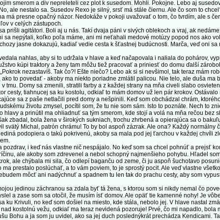
svojim smerom a div nepreleteli cez plot k susedom. Mohli. Pokojne. Lebo aj susedo
o, ale nestalo sa. Susedov Rexo je silný, srsť má stále čiernu. Ale čo som to chce
a má presne opačný názor. Nedokáže v pokoji uvažovať o tom, čo tvrdím, ale s če
ľov v celých zástupoch.
rišli agitátori. Boli aj u nás. Takí dvaja páni v sivých oblekoch a vraj, ak nedá
! Ani sa nepýtali, koľko poľa máme, ani mi neťahali medové motúzy popod nos ako v
lchozy jasne dokazujú, kadiaľ vedie cesta k šťastnej budúcnosti. Marča, veď oni sa 
edala nahlas, aby si to udržala v hlave a keď načapovala i naliala do pohárov, vyp
žstvo kúpi traktory a ženy tam môžu tiež pracovať a priniesť do domu ďalší záro
 „Pokrok nezastavíš. Tak čo?! Ešte niečo? Lebo ak si si nevšimol, tak teraz mám rob
ako to povedať - akoby ma niekto poriadne zmlátil palicou. Nie telo, ale duša ma b
v tmu. Domy sa zmenili, stratili farby a z každej strany na mňa civeli slabo osvieten
tor cesty, tiahnucej sa ku kostolu, odkiaľ to mám domov už len pár krokov. Ostávalo
ajúce sa z paše netlačili pred domy a nešpinili. Keď som obchádzal chrám, ktorého
ľudskému životu zmysel, pocítil som, že tu nie som sám. Isto to poznáte. Nech to zni
o hlavy a prinútil ma ohliadnuť sa tým smerom, kde stojí a volá na mňa rečou bez 
však zbadal, bola žena v širokých sukniach, trochu zhrbená a opierajúca sa o bakuľu
vil svätý Michal, patrón chrámu! To by bol aspoň zázrak. Ale ona? Každý normálny čl
jediná podopiera o takú pokrivenú, akoby sa mala pod jej ťarchou v každej chvíli zl
jem.
ozdrav, i keď nás vlastne nič nespájalo. No keď som sa chcel pohnúť a prejsť ko
činu, ale akoby som zdrevenel a nebol schopný najmenšieho pohybu. Hľadel som 
rok, ale chýbala mi sila, čo odlepí baganču od zeme, či ju aspoň šuchotavo posuni
o ma prestalo poslúchať, a to vám poviem, to je sprostý pocit. Ale veď vlastne všetko
 nebudem môcť ani nadýchnuť a spadnem tu len tak do prachu cesty, aby som vypusti
ojou jedinou záchranou sa zdala byť tá žena, s ktorou som si nikdy nemal čo pove
slel a zase som sa otočil, že musím ísť domov. Ale opäť tie kamenné nohy! Je vô
u Krivuli, no keď som došiel na miesto, kde stála, nebolo jej. V hlave nastal zmä
sa nad kostolnú vežu, odkiaľ ma teraz nevidená pozoruje! Prvé, čo mi napadlo, bol
dušu Bohu a ja som ju uvidel, ako sa jej duch poslednýkrát prechádza Kendicami. Ta