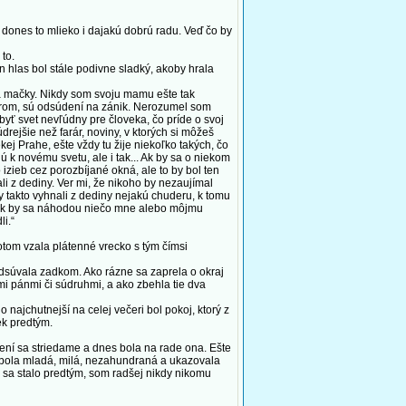
 dones to mlieko i dajakú dobrú radu. Veď čo by
to.
 hlas bol stále podivne sladký, akoby hrala
sa mačky. Nikdy som svoju mamu ešte tak
starom, sú odsúdení na zánik. Nerozumel som
ť svet nevľúdny pre človeka, čo príde o svoj
rejšie než farár, noviny, v ktorých si môžeš
ej Prahe, ešte vždy tu žije niekoľko takých, čo
ú k novému svetu, ale i tak... Ak by sa o niekom
 izieb cez porozbíjané okná, ale to by bol ten
ali z dediny. Ver mi, že nikoho by nezaujímal
by takto vyhnali z dediny nejakú chuderu, k tomu
. A ak by sa náhodou niečo mne alebo môjmu
li.“
otom vzala plátenné vrecko s tým čímsi
dsúvala zadkom. Ako rázne sa zaprela o okraj
mi pánmi či súdruhmi, a ako zbehla tie dva
jchutnejší na celej večeri bol pokoj, ktorý z
ek predtým.
jení sa striedame a dnes bola na rade ona. Ešte
eď bola mladá, milá, nezahundraná a ukazovala
čo sa stalo predtým, som radšej nikdy nikomu