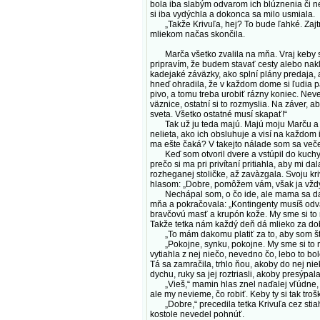
bola iba slabým odvarom ich blúznenia či n
si iba vydýchla a dokonca sa milo usmiala.
„Takže Krivuľa, hej? To bude ľahké. Zajtra
mliekom načas skončila.
Marča všetko zvalila na mňa. Vraj keby sme 
pripravím, že budem stavať cesty alebo nakl
kadejaké záväzky, ako splní plány predaja, 
hneď ohradila, že v každom dome si ľudia pá
pivo, a tomu treba urobiť rázny koniec. Ne
väznice, ostatní si to rozmyslia. Na záver,
sveta. Všetko ostatné musí skapať!“
Tak už ju teda majú. Majú moju Marču a to 
nelieta, ako ich obsluhuje a visí na každom 
ma ešte čaká? V takejto nálade som sa veče
Keď som otvoril dvere a vstúpil do kuchyne
prečo si ma pri privítaní pritiahla, aby mi 
rozheganej stoličke, až zavàzgala. Svoju kr
hlasom: „Dobre, pomôžem vám, však ja vždy
Nechápal som, o čo ide, ale mama sa dala d
mňa a pokračovala: „Kontingenty musíš odvád
bravčovú masť a krupón kože. My sme si to n
Takže tetka nám každý deň dá mlieko za do
„To mám dakomu platiť za to, aby som štá
„Pokojne, synku, pokojne. My sme si to nev
vytiahla z nej niečo, nevedno čo, lebo to b
Tá sa zamračila, trhlo ňou, akoby do nej niek
dychu, ruky sa jej roztriasli, akoby presýpa
„Vieš,“ mamin hlas znel naďalej vľúdne, „on
ale my nevieme, čo robiť. Keby ty si tak tr
„Dobre,“ precedila tetka Krivuľa cez stiahn
kostole nevedel pohnúť.