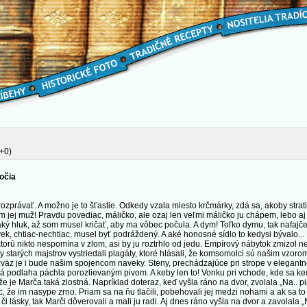
+0)
očia
ávať. A možno je to šťastie. Odkedy vzala miesto krčmárky, zdá sa, akoby strati
m jej muž! Pravdu povediac, máličko, ale ozaj len veľmi máličko ju chápem, lebo aj
aký hluk, až som musel kričať, aby ma vôbec počula. A dym! Toľko dymu, tak nafajč
lovek, chtiac-nechtiac, musel byť podráždený. A aké honosné sídlo to kedysi bývalo...
a ktorú nikto nespomína v zlom, asi by ju roztrhlo od jedu. Empírový nábytok zmizol
 starých majstrov vystriedali plagáty, ktoré hlásali, že komsomolci sú našim vzoro
zväz je i bude našim spojencom naveky. Steny, prechádzajúce pri strope v elegantn
avá podlaha páchla porozlievaným pivom. A keby len to! Vonku pri vchode, kde sa ked
 je Marča taká zlostná. Napríklad doteraz, keď vyšla ráno na dvor, zvolala „Na.. pi
ac, že im nasype zrno. Priam sa na ňu tlačili, pobehovali jej medzi nohami a ak sa to
 lásky, tak Marči dôverovali a mali ju radi. Aj dnes ráno vyšla na dvor a zavolala „Na