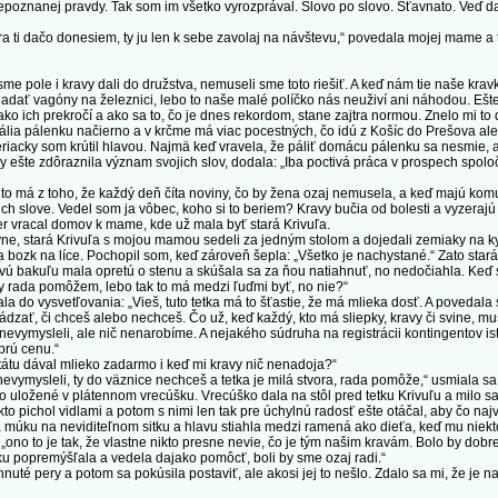
epoznanej pravdy. Tak som im všetko vyrozprával. Slovo po slovo. Šťavnato. Veď da
 ti dačo donesiem, ty ju len k sebe zavolaj na návštevu,“ povedala mojej mame a
pole i kravy dali do družstva, nemuseli sme toto riešiť. A keď nám tie naše kravk
adať vagóny na železnici, lebo to naše malé políčko nás neuživí ani náhodou. Ešt
ako ich prekročí a ako sa to, čo je dnes rekordom, stane zajtra normou. Znelo mi t
lia pálenku načierno a v krčme má viac pocestných, čo idú z Košíc do Prešova aleb
veriacky som krútil hlavou. Najmä keď vravela, že páliť domácu pálenku sa nesmie
 aby ešte zdôraznila význam svojich slov, dodala: „Iba poctivá práca v prospech spo
má z toho, že každý deň číta noviny, čo by žena ozaj nemusela, a keď majú komun
ich slove. Vedel som ja vôbec, koho si to beriem? Kravy bučia od bolesti a vyzerajú 
r vracal domov k mame, kde už mala byť stará Krivuľa.
, stará Krivuľa s mojou mamou sedeli za jedným stolom a dojedali zemiaky na kys
dala bozk na líce. Pochopil som, keď zároveň šepla: „Všetko je nachystané.“ Zato sta
ivú bakuľu mala opretú o stenu a skúšala sa za ňou natiahnuť, no nedočiahla. Keď s
 rada pomôžem, lebo tak to má medzi ľuďmi byť, no nie?“
o vysvetľovania: „Vieš, tuto tetka má to šťastie, že má mlieka dosť. A povedala s
zať, či chceš alebo nechceš. Čo už, keď každý, kto má sliepky, kravy či svine, mu
evymysleli, ale nič nenarobíme. A nejakého súdruha na registrácii kontingentov ist
brú cenu.“
tu dával mlieko zadarmo i keď mi kravy nič nenadoja?“
ymysleli, ty do väznice nechceš a tetka je milá stvora, rada pomôže,“ usmiala sa
olo uložené v plátennom vrecúšku. Vrecúško dala na stôl pred tetku Krivuľu a milo s
to pichol vidlami a potom s nimi len tak pre úchylnú radosť ešte otáčal, aby čo najvi
la múku na neviditeľnom sitku a hlavu stiahla medzi ramená ako dieťa, keď mu niekto
o to je tak, že vlastne nikto presne nevie, čo je tým našim kravám. Bolo by dobre,
ošku popremýšľala a vedela dajako pomôcť, boli by sme ozaj radi.“
uté pery a potom sa pokúsila postaviť, ale akosi jej to nešlo. Zdalo sa mi, že je n