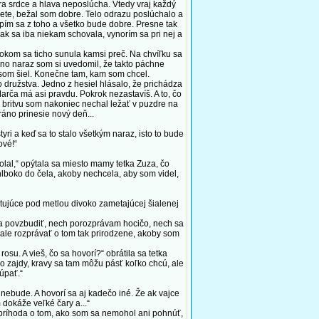
era srdce a hlava neposlúcha. Vtedy vraj každý
vete, bežal som dobre. Telo odrazu poslúchalo a
spím sa z toho a všetko bude dobre. Presne tak
ak sa iba niekam schovala, vynorím sa pri nej a
rokom sa ticho sunula kamsi preč. Na chvíľku sa
o, no naraz som si uvedomil, že takto páchne
ja som šiel. Konečne tam, kam som chcel.
družstva. Jedno z hesiel hlásalo, že prichádza
arča má asi pravdu. Pokrok nezastavíš. A to, čo
a, britvu som nakoniec nechal ležať v puzdre na
ráno prinesie nový deň...
ri a keď sa to stalo všetkým naraz, isto to bude
ové!“
olal,“ opýtala sa miesto mamy tetka Zuza, čo
 hlboko do čela, akoby nechcela, aby som videl,
etujúce pod metlou divoko zametajúcej šialenej
la povzbudiť, nech porozprávam hocičo, nech sa
, ale rozprávať o tom tak prirodzene, akoby som
su. A vieš, čo sa hovorí?“ obrátila sa tetka
do zajdy, kravy sa tam môžu pásť koľko chcú, ale
kúpať.“
nebude. A hovorí sa aj kadečo iné. Že ak vajce
 dokáže veľké čary a...“
 príhoda o tom, ako som sa nemohol ani pohnúť,