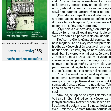
inak. Zlostne. Sliepky sa rozutekali každá 
nečudoval by som sa, keby náhle ošedivel. N
ničom, lebo ak začnem s hocakou témou, on
slová ako guľomet namierený kosiť nepriate
„Družstvo sa rozpadlo, ale do dediny zasa p
sme nepriatelia socialistickej spoločnosti
družstve lepšie hospodáriť, že sovietske ko
dobehol do krčmy celý nabrúsený.
„Štyri pivá a dve borovičky,“ len toľko pov
dakedy ženy museli kopať motykami, ale dru
skôr, než odniesla poháre k stolom, dodala:
Keď som vyšiel k krčmy, cítil som sa - no, 
nevšímajúc si, že neskorý večer už prerástol 
klikni na obrázok pre zväčšenie a popis
hradby zo všetkých strán a ostával len pries
naprieč celou cestou, aby sa nám kravy vrac
prezri si archív
(255)
modlitbami a vierou v to najlepšie, čo dáva 
že niekto na mňa pozerá, akoby mi vstúpil d
vložiť obrázok do galérie
vlastne sa mi to i podarilo. Jediné, čo som 
a práve tu nečakal. Kiež by sa mi radšej zja
peknú rovnú palicu, iba táto starena sa ako 
to znie škaredo, ale ja nikomu nič zlé nepra
Zdvihol som ruku a zamával jej akože na p
pomenovať. Neviem to opísať, nepoznám prí
akoby ani nie moje. Pokúšal som sa urobiť k
som zovrieť prsty v päste, no nedalo sa. Tel
Lebo ak sa mi o chvíľu urobí tak zle, že sa
stať!
Vraví sa, že topiaci sa chytá i slamky a m
Veď sa už hýbem! Hneď som si všetko rozmy
jedným smerom? Rozbehol som sa teda zasa k
lietať, nezatrepotala rukami a nevzniesla 
zvoní umieračik. Že stará Krivuľa poručila 