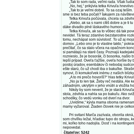
„Tak to som rada, veľmi rada. Však ľudia
„No, hej,“ prikývla tetka Krivuľa hnevlivo
„Tak to je veľmi dobré. To sa ozaj teším. T
sme si bez teba počali? Ïakujem za návšt
Tetka Krivuľa počúvala, chcela sa zdvihnúť,
„Alebo, ak sa s nami cítiš dobre a je ti tu
dáke divadlo plné láskavého humoru.
Tetka Krivuľa, ak sa to vôbec dá tak poveda
nevidel. Tá teraz zdanlivo bezstarostne roz
tomu, nechápal som súvislosť. To už aj moj
domov. „Lebo ono je to vlastne takto,“ pokra
prečítať, čo sa stalo včera na opačnom konci
si pamätajú na staré časy. Poznajú kadejaké 
roznieslo, že je bosorák, či bosorka, našlo 
lepší prípad. Oveľa ťažšie, oveľa horšie by 
postoj úradov, esenbákov či nebodaj sudcov. 
ešte starú, čo už chodí iba o bakuľke. Straš
synovi, či komukoľvek inému z našich blízkych 
„A to mi prečo hovoríš?“ hlas tetky Krivuli 
„No ja to len tak. Žeby reč nestála. Ale k
záhadným, ukrytým v jeho vnútri a vložila h
Nikdy by som neveril, že je stará Krivuľa 
stola, zdvihla a nahla sa po bakuľu. Ako sv
schodíky, čo vedú vonku od dverí na dvor.
„Uvidíme,“ kývla mama oboma ramenami naraz
mamy vyžaroval. Žiaden človek nie je celkom
Pri svitaní Marča zazívala, otvorila okná, 
som chvíľku ležal, hľadiac tupo do stropu, 
mi, koľko toho nadojila. Dosť i na kontingen
nepovedal.
čitateľov: 5242