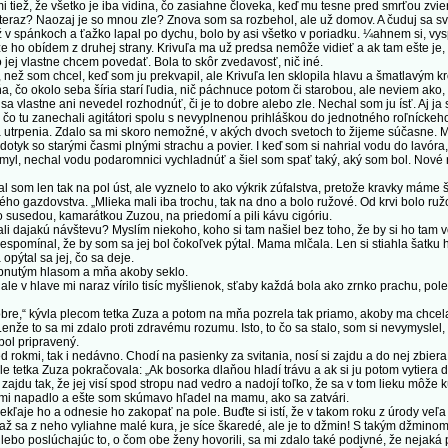
mi tiež, že všetko je iba vidina, čo zasiahne človeka, keď mu tesne pred smrťou zvi
e teraz? Naozaj je so mnou zle? Znova som sa rozbehol, ale už domov. A čuduj sa s
až v spánkoch a ťažko lapal po dychu, bolo by asi všetko v poriadku. ¼ahnem si, vy
e ho obídem z druhej strany. Krivuľa ma už predsa nemôže vidieť a ak tam ešte je, 
jej vlastne chcem povedať. Bola to skôr zvedavosť, nič iné.
než som chcel, keď som ju prekvapil, ale Krivuľa len sklopila hlavu a šmatlavým k
ôňa, čo okolo seba šíria starí ľudia, nič páchnuce potom či starobou, ale neviem ak
m sa vlastne ani nevedel rozhodnúť, či je to dobre alebo zle. Nechal som ju ísť. Aj 
o tu zanechali agitátori spolu s nevyplnenou prihláškou do jednotného roľníckeho 
a utrpenia. Zdalo sa mi skoro nemožné, v akých dvoch svetoch to žijeme súčasne. M
 dotyk so starými časmi plnými strachu a povier. I keď som si nahrial vodu do lavór
eumyl, nechal vodu podaromnici vychladnúť a šiel som spať taký, aký som bol. Nové 
om len tak na pol úst, ale vyznelo to ako výkrik zúfalstva, pretože kravky máme šty
o gazdovstva. „Mlieka mali iba trochu, tak na dno a bolo ružové. Od krvi bolo ruž
usedou, kamarátkou Zuzou, na priedomí a pili kávu cigóriu.
i dajakú návštevu? Myslím niekoho, koho si tam našiel bez toho, že by si ho tam v
nespomínal, že by som sa jej bol čokoľvek pýtal. Mama mlčala. Len si stiahla šatku
opýtal sa jej, čo sa deje.
ípnutým hlasom a mňa akoby seklo.
 v hlave mi naraz vírilo tisíc myšlienok, sťaby každá bola ako zrnko prachu, pol
obre,“ kývla plecom tetka Zuza a potom na mňa pozrela tak priamo, akoby ma chce
Lenže to sa mi zdalo proti zdravému rozumu. Isto, to čo sa stalo, som si nevymyslel
bol pripravený.
kmi, tak i nedávno. Chodí na pasienky za svitania, nosí si zajdu a do nej zbiera ro
le tetka Zuza pokračovala: „Ak bosorka dlaňou hladí trávu a ak si ju potom vytiera 
zajdu tak, že jej visí spod stropu nad vedro a nadojí toľko, že sa v tom lieku môže 
i napadlo a ešte som skúmavo hľadel na mamu, ako sa zatvári.
aje ho a odnesie ho zakopať na pole. Buďte si istí, že v takom roku z úrody veľa 
 až sa z neho vyliahne malé kura, je síce škaredé, ale je to džmin! S takým džminom
ebo poslúchajúc to, o čom obe ženy hovorili, sa mi zdalo také podivné, že nejaká