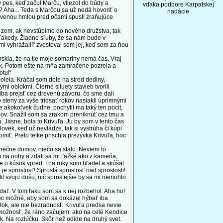
v pes, keď začul Marču, vliezol do búdy a
vďaka podpore Karpatskej
l? Aha... Teda s Marčou sa už nedá hovoriť o
nadácie
rvenou hmlou pred očami spustí zraňujúce
me zem, ak nevstúpime do nového družstva, tak
oľakedy. Žiadne sľuby, že sa nám bude v
mi vyhrážali!“ zvestoval som jej, keď som za ňou
rskla, že na tie moje somariny nemá čas. Vraj
bok. Potom ešte na mňa zamračene pozrela a
otu!“
olela. Kráčal som dole na stred dediny,
ými oblokmi. Čierne siluety stavieb tvorili
 iba prejsť cez drevenú závoru, čo sme dali
 steny za vyše tridsať rokov nasiakli úprimnými
e akokoľvek čudne, pochytil ma taký ten pocit,
slov. Snažil som sa zrakom preniknúť cez tmu a
. Jasne, bola to Krivuľa. Ju by som v tento čas
ovek, keď už nevládze, tak si vystrúha či kúpi
omiť. Preto tetke prischla prezývka Krivuľa, hoc
nečne domov, niečo sa stalo. Neviem to
na nohy a zdali sa mi ťažké ako z kameňa,
e o kúsok vpred. I na ruky som hľadel a skúšal
 je sprostosť! Sprostá sprostosť nad sprostosti!
l svoju dušu, nič sprostejšie by sa mi nemohlo
dať. V tom ľaku som sa k nej rozbehol. Aha ho!
bec možné, aby som sa dokázal hýbať iba
tok, ale nie bezradnosť. Krivuľa predsa nevie
a možnosť, že ráno začujem, ako na celé Kendice
k. Na rozlúčku. Skôr než odíde na druhý svet.