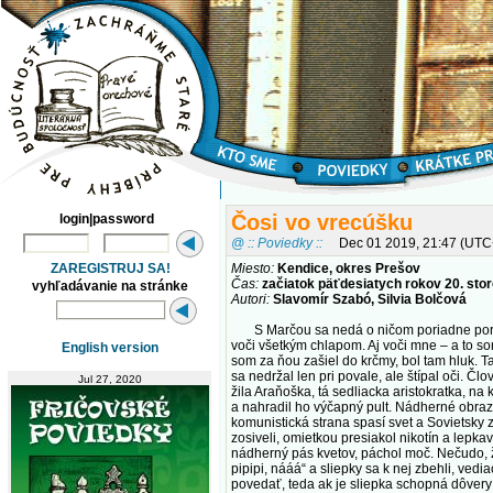
Čosi vo vrecúšku
login|password
@ :: Poviedky ::
Dec 01 2019, 21:47 (UTC
ZAREGISTRUJ SA!
Miesto:
Kendice, okres Prešov
Čas:
začiatok päťdesiatych rokov 20. stor
vyhľadávanie na stránke
Autori:
Slavomír Szabó, Silvia Bolčová
S Marčou sa nedá o ničom poriadne porozpr
voči všetkým chlapom. Aj voči mne – a to so
English version
som za ňou zašiel do krčmy, bol tam hluk. T
sa nedržal len pri povale, ale štípal oči. Č
Jul 27, 2020
žila Araňoška, tá sedliacka aristokratka, n
a nahradil ho výčapný pult. Nádherné obrazy
komunistická strana spasí svet a Sovietsky 
zosiveli, omietkou presiakol nikotín a lepk
nádherný pás kvetov, páchol moč. Nečudo, že
pipipi, nááá“ a sliepky sa k nej zbehli, vedi
povedať, teda ak je sliepka schopná dôvery či