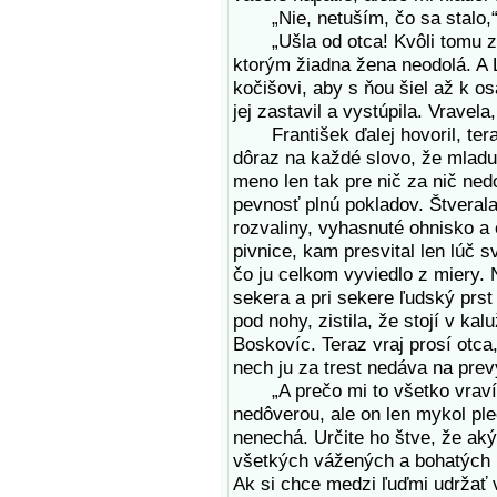
„Nie, netuším, čo sa stalo,“
„Ušla od otca! Kvôli tomu zboj
ktorým žiadna žena neodolá. A L
kočišovi, aby s ňou šiel až k o
jej zastavil a vystúpila. Vravel
František ďalej hovoril, teraz 
dôraz na každé slovo, že mladuč
meno len tak pre nič za nič ned
pevnosť plnú pokladov. Štveral
rozvaliny, vyhasnuté ohnisko a
pivnice, kam presvital len lúč sv
čo ju celkom vyviedlo z miery. 
sekera a pri sekere ľudský prs
pod nohy, zistila, že stojí v kal
Boskovíc. Teraz vraj prosí otca
nech ju za trest nedáva na prev
„A prečo mi to všetko vravíš?
nedôverou, ale on len mykol ple
nenechá. Určite ho štve, že ak
všetkých vážených a bohatých p
Ak si chce medzi ľuďmi udržať