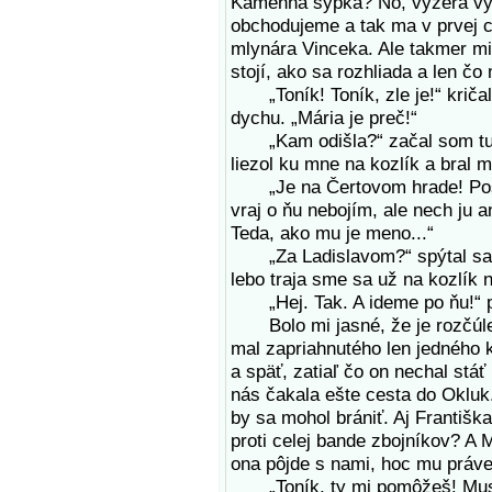
Kamenná sýpka? No, vyzerá vy
obchodujeme a tak ma v prvej ch
mlynára Vinceka. Ale takmer mi
stojí, ako sa rozhliada a len čo
„Toník! Toník, zle je!“ kričal
dychu. „Mária je preč!“
„Kam odišla?“ začal som tušiť
liezol ku mne na kozlík a bral m
„Je na Čertovom hrade! Posla
vraj o ňu nebojím, ale nech ju 
Teda, ako mu je meno...“
„Za Ladislavom?“ spýtal sa F
lebo traja sme sa už na kozlík n
„Hej. Tak. A ideme po ňu!“ p
Bolo mi jasné, že je rozčúle
mal zapriahnutého len jedného 
a späť, zatiaľ čo on nechal stá
nás čakala ešte cesta do Okluk.
by sa mohol brániť. Aj Františk
proti celej bande zbojníkov? A 
ona pôjde s nami, hoc mu práve
„Toník, ty mi pomôžeš! Musíš