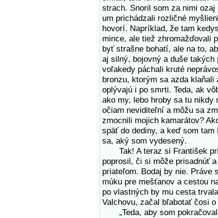
strach. Snoril som za nimi ozaj
um prichádzali rozličné myšlie
hovorí. Napríklad, že tam kedysi z
mince, ale tiež zhromažďovali p
byť strašne bohatí, ale na to, 
aj silný, bojovný a duše takých
voľakedy páchali kruté neprávost
bronzu, ktorým sa azda klaňali 
oplývajú i po smrti. Teda, ak v
ako my, lebo hroby sa tu nikdy n
očiam neviditeľní a môžu sa zm
zmocnili mojich kamarátov? Ako
späť do dediny, a keď som tam 
sa, aký som vydesený.
Tak! A teraz si František pri
poprosil, či si môže prisadnúť 
priateľom. Bodaj by nie. Práve
múku pre mešťanov a cestou na
po vlastných by mu cesta trvala 
Valchovu, začal bľabotať čosi o
„Teda, aby som pokračoval,“ s