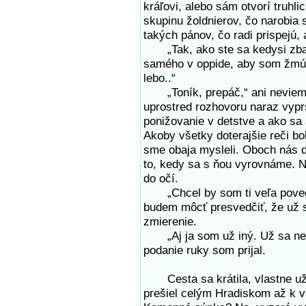
kráľovi, alebo sám otvorí truhli
skupinu žoldnierov, čo narobia 
takých pánov, čo radi prispejú, 
„Tak, ako ste sa kedysi zbav
samého v oppide, aby som žmúril
lebo..“
„Toník, prepáč,“ ani neviem,
uprostred rozhovoru naraz vyprs
ponižovanie v detstve a ako sa 
Akoby všetky doterajšie reči bol
sme obaja mysleli. Oboch nás d
to, kedy sa s ňou vyrovnáme. N
do očí.
„Chcel by som ti veľa povedať,
budem môcť presvedčiť, že už s
zmierenie.
„Aj ja som už iný. Už sa nebo
podanie ruky som prijal.
Cesta sa krátila, vlastne už a
prešiel celým Hradiskom až k v