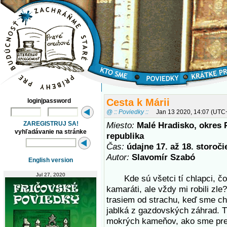
Cesta k Márii
login|password
@ :: Poviedky ::
Jan 13 2020, 14:07 (UTC
ZAREGISTRUJ SA!
Miesto:
Malé Hradisko, okres 
vyhľadávanie na stránke
republika
Čas:
údajne 17. až 18. storoči
Autor:
Slavomír Szabó
English version
Jul 27, 2020
Kde sú všetci tí chlapci, čo s
kamaráti, ale vždy mi robili zle
trasiem od strachu, keď sme ch
jablká z gazdovských záhrad. T
mokrých kameňov, ako sme pres