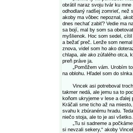
obrátil naraz svoju tvár ku mne 
odhodlaný radšej zomrieť, než s
akoby ma vôbec nepoznal, akob
dnes nechať zabiť? Vedie ma na 
sa bojí, mal by som sa obetova
myšlienok. Hoc som sedel, cíti
a bežať preč. Lenže som nemal 
znova, videl som ho ako dotera
chlapa, ale ako zúfalého otca, 
preň práve ja.
„Pomôžem vám. Urobím to pre 
na oblohu. Hľadel som do slnka 
Vincek asi potreboval trochu 
takmer nedá, ale jemu sa to po
koňom ukryjeme v lese a ďalej p
Kráčali sme ticho až na miesto,
svahu k zbúranému hradu. Teda 
niečo stoja, ale to je asi všetko.
„Tu si sadneme a počkáme na
si nevzali sekery,“ akoby Vince