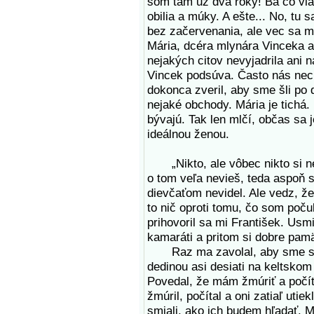
som tam už dva roky! Ba čo viac
obilia a múky. A ešte... No, tu
bez začervenania, ale vec sa má
Mária, dcéra mlynára Vinceka a 
nejakých citov nevyjadrila ani 
Vincek podsúva. Často nás nec
dokonca zveril, aby sme šli po 
nejaké obchody. Mária je tichá.
bývajú. Tak len mlčí, občas sa
ideálnou ženou.
„Nikto, ale vôbec nikto si nem
o tom veľa nevieš, teda aspoň 
dievčaťom nevidel. Ale vedz, že
to nič oproti tomu, čo som poč
prihovoril sa mi František. Usm
kamaráti a pritom si dobre pam
Raz ma zavolal, aby sme sa i
dedinou asi desiati na keltskom
Povedal, že mám žmúriť a počít
žmúril, počítal a oni zatiaľ uti
smiali, ako ich budem hľadať. 