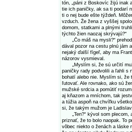
tón, „páni z Boskovíc žijú inak
tie ich paničky, ak sa ti podarí 
ti o nej bude ešte týždeň. Môž
vzduch. Že žena z vyššej spolo
domom, statkami a plnými truhl
týchto žien naozaj skrývajú?“
„Čo máš na mysli?“ prehodil s
dával pozor na cestu plnú jám a 
nejaký ďalší fígeľ, aby ma Fran
názorov vysmieval.
„Myslím si, že sú určití muži,
paničky rady podvolili a ľahli s 
bohatí alebo nie. Myslím si, že 
ľutovať. Ale rovnako, ako sú ž
mužské srdcia a pomútiť rozum
aj kňazom a mníchom, tak jestvu
a túžia aspoň na chvíľku všetko
si, že takým mužom je Ladislav,
„Ten?“ kývol som plecom, ak
priznať, že to bolo naopak. To 
vôbec niekto o ženách a láske r