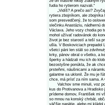
že on vlastne nikdy žiadnym ryt
ľudia ho rytierom nazvali.“
„Vidíš? A prečo asi? Zvyčajn
rytiera zbojníkom, ale zbojníka
som presvedčený, že to osloven
slečinku Anastáziu, nádhernú 
Václava. Jeho vozy chodia po t
mohol užívať radovánok do konc
život je bez starostí a teší sa p
ušla. V Boskoviciach prepadol L
všetci páni len stáli so zdvihnu
krky, pánov obral o všetko, a k
šperky a hádzali mu ich do klo
bezostyšne ponúkla, že ak chce
prsteňmi, náušnicami a náramkam
galantne sa uklonil. Že mu je ľú
chce, má prísť za ním sama. A v
Valchov sme minuli, voz pokr
kus do Protivanova a Hradisko 
prídeme domov, František mi vš
so mnou na konský chrbát, obča
väčšie napätie, alebo mi kládol