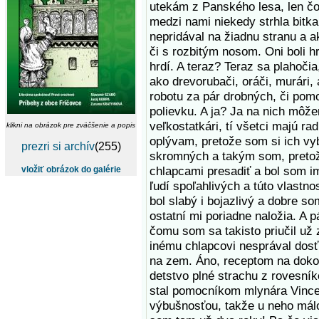
utekám z Panského lesa, len čo
medzi nami niekedy strhla bitk
nepridával na žiadnu stranu a a
či s rozbitým nosom. Oni boli hr
hrdí. A teraz? Teraz sa plahočia
ako drevorubači, oráči, murári,
robotu za pár drobných, či pom
polievku. A ja? Ja na nich môže
veľkostatkári, tí všetci majú ra
klikni na obrázok pre zväčšenie a popis
oplývam, pretože som si ich vyb
prezri si archív
(255)
skromných a takým som, pretož
chlapcami presadiť a bol som i
vložiť obrázok do galérie
ľudí spoľahlivých a túto vlastn
bol slabý i bojazlivý a dobre s
ostatní mi poriadne naložia. A 
čomu som sa takisto priučil už 
inému chlapcovi nesprával dosť
na zem. Áno, receptom na dokon
detstvo plné strachu z rovesní
stal pomocníkom mlynára Vince
výbušnosťou, takže u neho málo