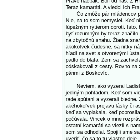
Práve naopak. Boli od nás. Z Hr
Teraz kamaráti. A viedol ich Fra
Čo zmôže pár mládencov proti
Nie, na to som nemyslel. Keď n
lúpežným rytierom oproti. Isto,
byť rozumným by teraz značilo 
na zbytočnú snahu. Žiadna snah
akokoľvek čudesne, sa nitky náh
hľadí na svet s otvorenými ústa
padlo do blata. Zem sa zachve
odskakovali z cesty. Rovno na 
pánmi z Boskovíc.
Neviem, ako vyzeral Ladislav
jediným pohľadom. Keď som videl
rade spútaní a vyzerali biedne.
akéhokoľvek prejavu lásky či asp
keď sa vyplakala, keď poprosila
počúvala. Vincek o mne rozpráva
ostatní kamaráti sa viezli s nam
som sa odhodlal. Spojili sme s
uveriť, čo sa to tu vlastne dej