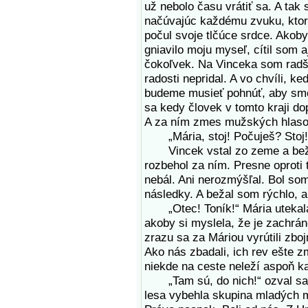
už nebolo času vrátiť sa. A tak
načúvajúc každému zvuku, ktorý
počul svoje tlčúce srdce. Akoby
gniavilo moju myseľ, cítil som 
čokoľvek. Na Vinceka som radše
radosti nepridal. A vo chvíli, k
budeme musieť pohnúť, aby sme 
sa kedy človek v tomto kraji dop
A za ním zmes mužských hlaso
„Mária, stoj! Počuješ? Stoj! C
Vincek vstal zo zeme a bežal,
rozbehol za ním. Presne oproti
nebál. Ani nerozmýšľal. Bol so
následky. A bežal som rýchlo, 
„Otec! Toník!“ Mária utekala 
akoby si myslela, že je zachrán
zrazu sa za Máriou vyrútili zbojn
Ako nás zbadali, ich rev ešte z
niekde na ceste neleží aspoň 
„Tam sú, do nich!“ ozval sa h
lesa vybehla skupina mladých 