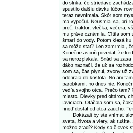
do slnka, čo striedavo zachádza
spustilo ďalšiu dávku lúčov rov
teraz nevnímala. Skôr som mysle
ma vypočul. Neusmial sa, pri ro
preč, traktor, vlečka, večera, v
mu práve oznámila. Cítila som 
šmarí do vody. Potom klesá ku 
sa môže stať? Len zamrmlal, že
Konečne aspoň povedal, že kedy
sa nerozplakala. Snáď sa zasa
dáko naznačí, že už sa rozhodol
som sa, čas plynul, zvony už zv
odobrala do kostola. No ani ta
parobkami, no dnes nie. Konečn
vedľa svojho otca. Prečo tam?
miesto. Dievky pred oltárom, ch
laviciach. Otáčala som sa, čak
hneď dostal od otca zaucho. Te
Dokázali by ste vnímať slova
sveta, života a viery, ak tušíte
možno zradí? Kedy sa človek 