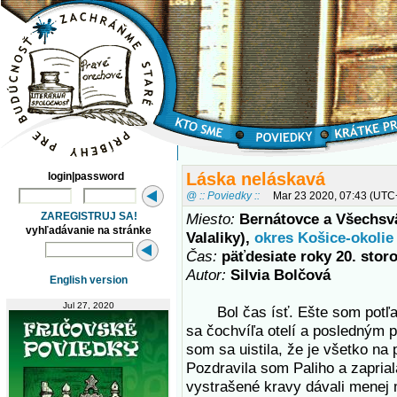
Láska neláskavá
login|password
@ :: Poviedky ::
Mar 23 2020, 07:43 (UTC
ZAREGISTRUJ SA!
Miesto:
Bernátovce a Všechsv
vyhľadávanie na stránke
Valaliky),
okres Košice-okolie
Čas:
päťdesiate roky 20. stor
Autor:
Silvia Bolčová
English version
Jul 27, 2020
Bol čas ísť. Ešte som potľap
sa čochvíľa otelí a posledným 
som sa uistila, že je všetko na
Pozdravila som Paliho a zaprial
vystrašené kravy dávali menej m