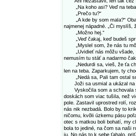
Ani nezastavil, len tak cez o
„Na koho asi? Veď na teba
„Prečo tu?“
„A kde by som mala?“ Obaja s
najmenej nápadné. „Či myslíš, ž
„Možno hej.“
„Veď čakaj, keď budeš spros
„Myslel som, že nás tu môžu
„Uvidieť nás môžu všade, i n
nemusím tu stáť a nadarmo čaka
„Nedurdi sa, vieš, že ťa chc
len na teba. Zaparkujem, ty cho
„Nedá sa, Pali tam ostal so 
Joži sa usmial a ukázal na v
Vyskočila som a schovala sa 
doskách som viac tušila, než vid
pole. Zastavil uprostred rolí, ro
nás nik nezbadá. Bolo by to kri
ničomu, kvôli úzkemu pásu poľa,
otec s matkou boli bohatí, my 
bola to jediné, na čom sa naši 
ju. No nás to k sebe ťahalo, pr