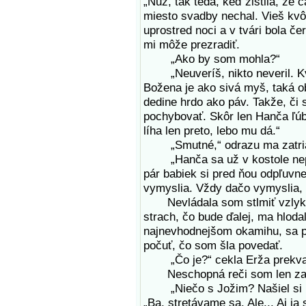
„Nuž, tak teda, keď zistila, že 
miesto svadby nechal. Vieš kvôli
uprostred noci a v tvári bola č
mi môže prezradiť.
„Ako by som mohla?“
„Neuveríš, nikto neveril. Kv
Božena je ako sivá myš, taká o
dedine hrdo ako páv. Takže, či
pochybovať. Skôr len Hanča ľúbi
líha len preto, lebo mu dá.“
„Smutné,“ odrazu ma zatria
„Hanča sa už v kostole nepost
pár babiek si pred ňou odpľuvne 
vymyslia. Vždy dačo vymyslia,
Nevládala som stlmiť vzlyk ani
strach, čo bude ďalej, ma hlodal
najnevhodnejšom okamihu, sa pr
počuť, čo som šla povedať.
„Čo je?“ cekla Erža prekva
Neschopná reči som len zami
„Niečo s Jožim? Našiel si inú?
„Ba, stretávame sa. Ale... Aj 