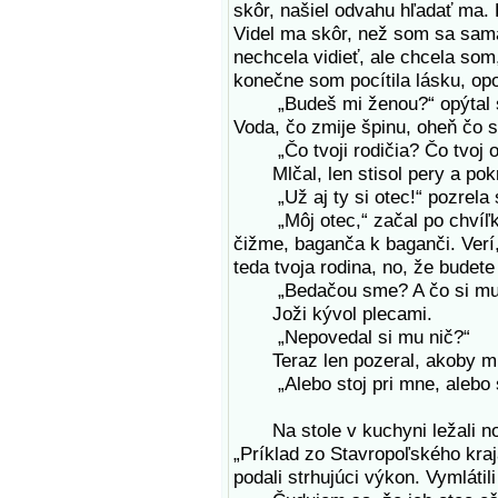
skôr, našiel odvahu hľadať ma. 
Videl ma skôr, než som sa sam
nechcela vidieť, ale chcela som
konečne som pocítila lásku, opo
„Budeš mi ženou?“ opýtal sa. 
Voda, čo zmije špinu, oheň čo s
„Čo tvoji rodičia? Čo tvoj o
Mlčal, len stisol pery a pokrú
„Už aj ty si otec!“ pozrela 
„Môj otec,“ začal po chvíľke, 
čižme, baganča k baganči. Verí
teda tvoja rodina, no, že budete
„Bedačou sme? A čo si mu 
Joži kývol plecami.
„Nepovedal si mu nič?“
Teraz len pozeral, akoby mi
„Alebo stoj pri mne, alebo sa
Na stole v kuchyni ležali nov
„Príklad zo Stavropoľského kr
podali strhujúci výkon. Vymlátili