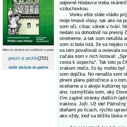
odporné hlodavce treba skántriť.
vzduchovkou.
Vonku ešte stále vládlo príje
moje tmavé vlasy, tak ako na pol
som oči, cítiac vánok v tvári. 
nedalo sa dohodnúť na presný č
stretneme, a tak som netušila a
som si bola istá, že sa nejako 
sa tam povaľovali a ovievala s
klikni na obrázok pre zväčšenie a popis
začala som v nich listovať: „Sp
prezri si archív
(255)
cesta k úspechu“. Tak toto ja č
zrakom niečo, čo by mohlo byť 
vložiť obrázok do galérie
som dojička. No nenašla som nič
plnení plánu päťročnice a o to
oceliarne a o akejsi kultúrnej s
áno, rozmýšľala som, aký člove
čím zaplnil stránky ďalších úp
traktora. Joži. Už ide! Päťročný
dlaňami po lícach, rýchlo upra
ako vždy, keď sa blížila láska m