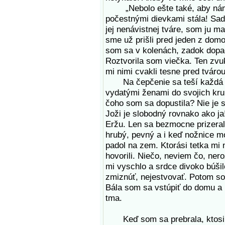
„Nebolo ešte také, aby nám 
počestnými dievkami stála! Sadaj
jej nenávistnej tváre, som ju ma
sme už prišli pred jeden z domo
som sa v kolenách, zadok dopad
Roztvorila som viečka. Ten zvuk,
mi nimi cvakli tesne pred tvárou
Na čepčenie sa teší každá diev
vydatými ženami do svojich kru
čoho som sa dopustila? Nie je
Joži je slobodný rovnako ako j
Eržu. Len sa bezmocne prizeral
hrubý, pevný a i keď nožnice mo
padol na zem. Ktorási tetka mi 
hovorili. Niečo, neviem čo, ner
mi vyschlo a srdce divoko búši
zmiznúť, nejestvovať. Potom so
Bála som sa vstúpiť do domu a p
tma.
Keď som sa prebrala, ktosi ma 