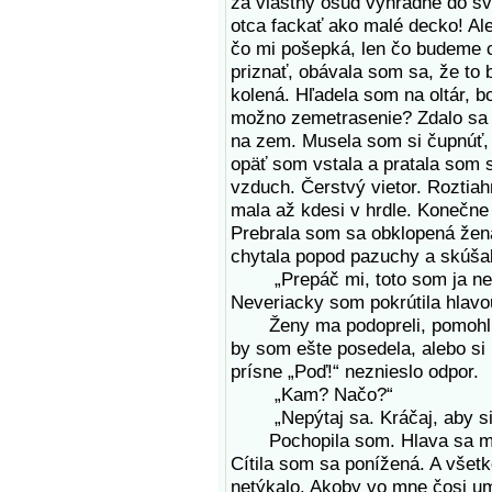
za vlastný osud výhradne do sv
otca fackať ako malé decko! Al
čo mi pošepká, len čo budeme c
priznať, obávala som sa, že to 
kolená. Hľadela som na oltár, 
možno zemetrasenie? Zdalo sa m
na zem. Musela som si čupnúť,
opäť som vstala a pratala som 
vzduch. Čerstvý vietor. Roztia
mala až kdesi v hrdle. Konečne
Prebrala som sa obklopená žena
chytala popod pazuchy a skúša
„Prepáč mi, toto som ja nechce
Neveriacky som pokrútila hlavo
Ženy ma podopreli, pomohli m
by som ešte posedela, alebo si ľ
prísne „Poď!“ neznieslo odpor.
„Kam? Načo?“
„Nepýtaj sa. Kráčaj, aby si n
Pochopila som. Hlava sa mi e
Cítila som sa ponížená. A všetk
netýkalo. Akoby vo mne čosi um