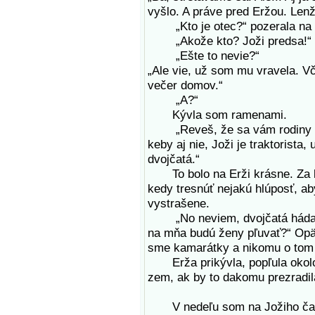
vyšlo. A práve pred Eržou. Len
„Kto je otec?“ pozerala na 
„Akože kto? Joži predsa!“
„Ešte to nevie?“
„Ale vie, už som mu vravela. V
večer domov.“
„A?“
Kývla som ramenami.
„Reveš, že sa vám rodiny hne
keby aj nie, Joži je traktorista
dvojčatá.“
To bolo na Erži krásne. Za kl
kedy tresnúť nejakú hlúposť, ab
vystrašene.
„No neviem, dvojčatá hádam ni
na mňa budú ženy pľuvať?“ Opäť 
sme kamarátky a nikomu o tom 
Erža prikývla, popľula okolo 
zem, ak by to dakomu prezradil
V nedeľu som na Jožiho čaka