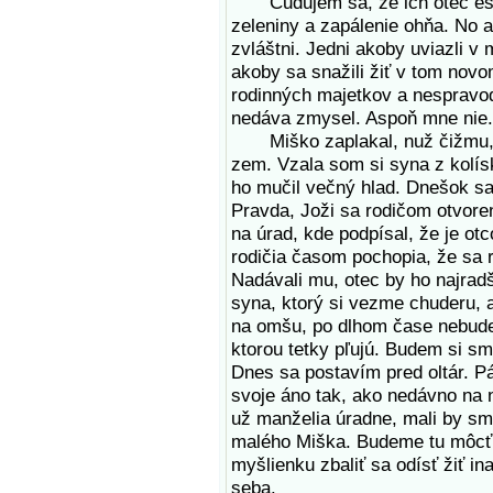
Čudujem sa, že ich otec ešte
zeleniny a zapálenie ohňa. No a
zvláštni. Jedni akoby uviazli v m
akoby sa snažili žiť v tom novo
rodinných majetkov a nespravod
nedáva zmysel. Aspoň mne nie.
Miško zaplakal, nuž čižmu, čo
zem. Vzala som si syna z kolísk
ho mučil večný hlad. Dnešok sa
Pravda, Joži sa rodičom otvore
na úrad, kde podpísal, že je ot
rodičia časom pochopia, že sa r
Nadávali mu, otec by ho najradš
syna, ktorý si vezme chuderu,
na omšu, po dlhom čase nebudem
ktorou tetky pľujú. Budem si sm
Dnes sa postavím pred oltár. P
svoje áno tak, ako nedávno na 
už manželia úradne, mali by sm
malého Miška. Budeme tu môcť 
myšlienku zbaliť sa odísť žiť i
seba.