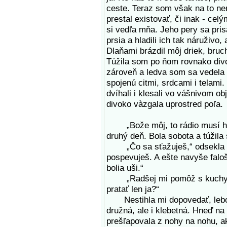
ceste. Teraz som však na to ne
prestal existovať, či inak - cel
si vedľa mňa. Jeho pery sa pris
prsia a hladili ich tak náruživo
Dlaňami brázdil môj driek, bru
Túžila som po ňom rovnako div
zároveň a ledva som sa vedela 
spojenú citmi, srdcami i telami
dvíhali i klesali vo vášnivom ob
divoko vàzgala uprostred poľa.
„Bože môj, to rádio musí hrať
druhý deň. Bola sobota a túžila
„Čo sa sťažuješ,“ odsekla Jol
pospevuješ. A ešte navyše falo
bolia uši.“
„Radšej mi pomôž s kuchyňou
pratať len ja?“
Nestihla mi dopovedať, lebo 
družná, ale i klebetná. Hneď na 
prešľapovala z nohy na nohu, a