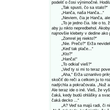
podeliť o čosi výnimočné. Hodil
„Tak spusti, čo sa stalo?“
„Hanča, naša Hanča...“
„Neviem, čia je Hanča, ale mo
„To je jedno čia. Ide o to, že
aby ju nikto nepredbehol. Akoby
najnovšie klebety v dedine ako 
„Zomrel jej niekto?“
„Nie. Prečo?“ Erža nevidela 
„Keď tak plače...“
„Kto?“
„Hanča!“
„To odkiaľ vieš?“
„Veď ty si mi to teraz poved
„Aha,“ Erža uznanlivo prikývla
skočiť do reči a celkom ju to ro
nadýchla a pokračovala. „Nuž ak 
Ale teraz ide o iné. Vieš, že v
čaká, kedy budú ohlášky a svad
čaká decko ...“
„A? Veď sa majú radi, či ni