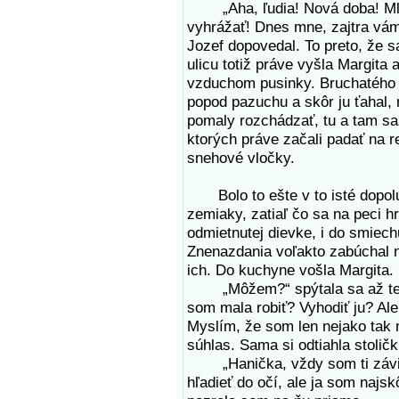
„Aha, ľudia! Nová doba! Mlad
vyhrážať! Dnes mne, zajtra vám
Jozef dopovedal. To preto, že sa
ulicu totiž práve vyšla Margita 
vzduchom pusinky. Bruchatého Jo
popod pazuchu a skôr ju ťahal,
pomaly rozchádzať, tu a tam sa 
ktorých práve začali padať na r
snehové vločky.
Bolo to ešte v to isté dopol
zemiaky, zatiaľ čo sa na peci hr
odmietnutej dievke, i do smiec
Znenazdania voľakto zabúchal na
ich. Do kuchyne vošla Margita.
„Môžem?“ spýtala sa až teraz
som mala robiť? Vyhodiť ju? Ale
Myslím, že som len nejako tak n
súhlas. Sama si odtiahla stoličk
„Hanička, vždy som ti závidel
hľadieť do očí, ale ja som najsk