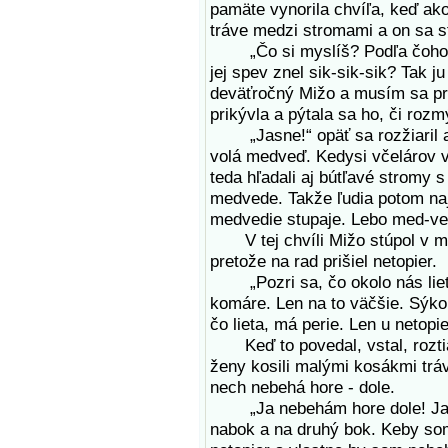
pamäte vynorila chvíľa, keď ako
tráve medzi stromami a on sa st
„Čo si myslíš? Podľa čoho d
jej spev znel sik-sik-sik? Tak j
deväťročný Mižo a musím sa pr
prikývla a pýtala sa ho, či rozm
„Jasne!“ opäť sa rozžiaril a 
volá medveď. Kedysi včelárov 
teda hľadali aj bútľavé stromy s 
medvede. Takže ľudia potom najľ
medvedie stupaje. Lebo med-veď 
V tej chvíli Mižo stúpol v moj
pretože na rad prišiel netopier.
„Pozri sa, čo okolo nás liet
komáre. Len na to väčšie. Sýkor
čo lieta, má perie. Len u netopie
Keď to povedal, vstal, roztia
ženy kosili malými kosákmi trávu
nech nebehá hore - dole.
„Ja nebehám hore dole! Ja be
nabok a na druhý bok. Keby som