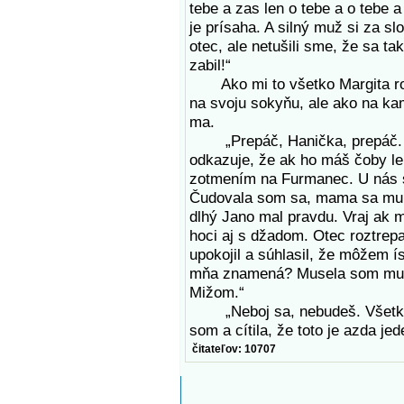
tebe a zas len o tebe a o tebe a 
je prísaha. A silný muž si za s
otec, ale netušili sme, že sa ta
zabil!“
Ako mi to všetko Margita roz
na svoju sokyňu, ale ako na kam
ma.
„Prepáč, Hanička, prepáč. Mo
odkazuje, že ak ho máš čoby le
zotmením na Furmanec. U nás s
Čudovala som sa, mama sa mu ni
dlhý Jano mal pravdu. Vraj ak m
hoci aj s džadom. Otec roztrepa
upokojil a súhlasil, že môžem í
mňa znamená? Musela som mu le
Mižom.“
„Neboj sa, nebudeš. Všetko p
som a cítila, že toto je azda je
čitateľov: 10707