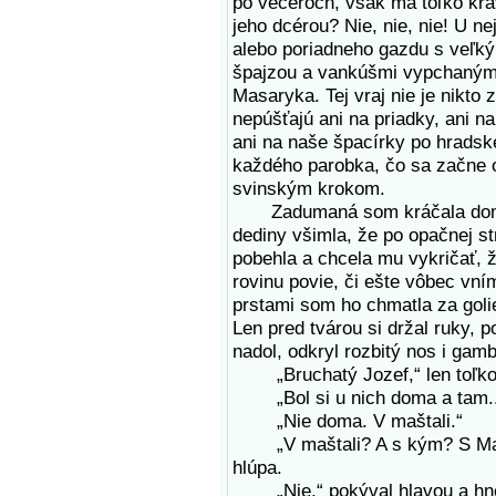
po večeroch, však má toľko kráv
jeho dcérou? Nie, nie, nie! U nej
alebo poriadneho gazdu s veľk
špajzou a vankúšmi vypchanými
Masaryka. Tej vraj nie je nikto 
nepúšťajú ani na priadky, ani na
ani na naše špacírky po hrads
každého parobka, čo sa začne o
svinským krokom.
Zadumaná som kráčala domov,
dediny všimla, že po opačnej st
pobehla a chcela mu vykričať, ž
rovinu povie, či ešte vôbec vní
prstami som ho chmatla za golie
Len pred tvárou si držal ruky, p
nadol, odkryl rozbitý nos i gamb
„Bruchatý Jozef,“ len toľko 
„Bol si u nich doma a tam..
„Nie doma. V maštali.“
„V maštali? A s kým? S Margi
hlúpa.
„Nie,“ pokýval hlavou a hneď 