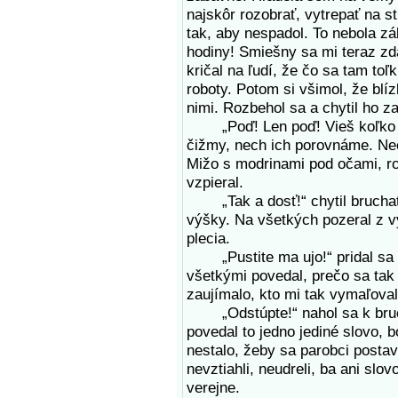
najskôr rozobrať, vytrepať na s
tak, aby nespadol. To nebola zá
hodiny! Smiešny sa mi teraz zda
kričal na ľudí, že čo sa tam toľk
roboty. Potom si všimol, že blí
nimi. Rozbehol sa a chytil ho z
„Poď! Len poď! Vieš koľko st
čižmy, nech ich porovnáme. Nec
Mižo s modrinami pod očami, r
vzpieral.
„Tak a dosť!“ chytil bruchaté
výšky. Na všetkých pozeral z vý
plecia.
„Pustite ma ujo!“ pridal sa i
všetkými povedal, prečo sa tak
zaujímalo, kto mi tak vymaľoval
„Odstúpte!“ nahol sa k bruch
povedal to jedno jediné slovo, b
nestalo, žeby sa parobci postav
nevztiahli, neudreli, ba ani slo
verejne.