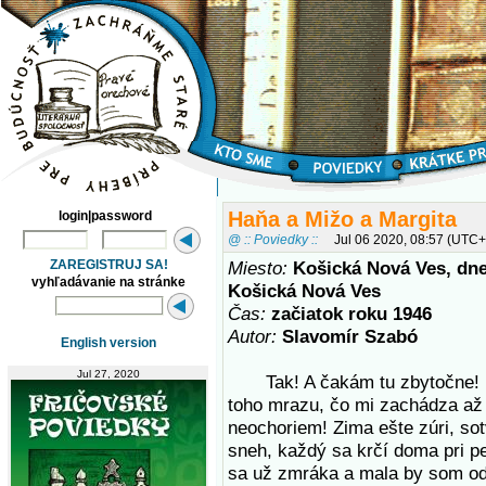
Haňa a Mižo a Margita
login|password
@ :: Poviedky ::
Jul 06 2020, 08:57 (UTC+
ZAREGISTRUJ SA!
Miesto:
Košická Nová Ves, dne
vyhľadávanie na stránke
Košická Nová Ves
Čas:
začiatok roku 1946
Autor:
Slavomír Szabó
English version
Jul 27, 2020
Tak! A čakám tu zbytočne! B
toho mrazu, čo mi zachádza až z
neochoriem! Zima ešte zúri, sot
sneh, každý sa krčí doma pri p
sa už zmráka a mala by som odí