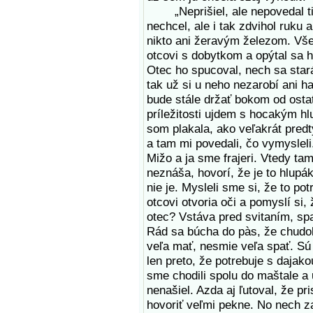
„Neprišiel, ale nepovedal ti p
nechcel, ale i tak zdvihol ruku
nikto ani žeravým železom. Vše
otcovi s dobytkom a opýtal sa 
Otec ho spucoval, nech sa star
tak už si u neho nezarobí ani ha
bude stále držať bokom od osta
príležitosti ujdem s hocakým hl
som plakala, ako veľakrát predt
a tam mi povedali, čo vymysleli
Mižo a ja sme frajeri. Vtedy tam
neznáša, hovorí, že je to hlupá
nie je. Mysleli sme si, že to pot
otcovi otvoria oči a pomyslí si,
otec? Vstáva pred svitaním, spa
Rád sa búcha do pàs, že chudob
veľa mať, nesmie veľa spať. Sú 
len preto, že potrebuje s daja
sme chodili spolu do maštale a u
nenašiel. Azda aj ľutoval, že pr
hovoriť veľmi pekne. No nech z