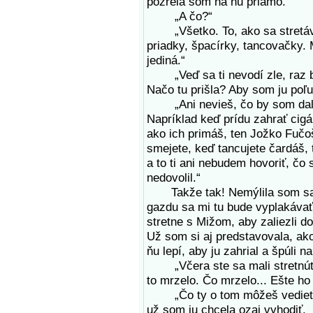
pozrela som na ňu priamo.
„A čo?“
„Všetko. To, ako sa stretávat
priadky, špacírky, tancovačky. 
jediná.“
„Veď sa ti nevodí zle, raz bu
Načo tu prišla? Aby som ju poľu
„Ani nevieš, čo by som dala 
Napríklad keď prídu zahrať cigá
ako ich primáš, ten Jožko Fučoš
smejete, keď tancujete čardáš, t
a to ti ani nebudem hovoriť, čo
nedovolil.“
Takže tak! Nemýlila som sa. M
gazdu sa mi tu bude vyplakávať
stretne s Mižom, aby zaliezli d
Už som si aj predstavovala, ako
ňu lepí, aby ju zahrial a špúli n
„Včera ste sa mali stretnúť. T
to mrzelo. Čo mrzelo... Ešte ho 
„Čo ty o tom môžeš vedieť?!“ 
už som ju chcela ozaj vyhodiť.