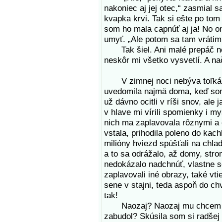
nakoniec aj jej otec,“ zasmial 
kvapka krvi. Tak si ešte po to
som ho mala capnúť aj ja! No o
umyť. „Ale potom sa tam vrátim
Tak šiel. Ani malé prepáč nep
neskôr mi všetko vysvetlí. A n
V zimnej noci nebýva toľká t
uvedomila najmä doma, keď som
už dávno ocitli v ríši snov, ale
v hlave mi vírili spomienky i my
nich ma zaplavovala rôznymi a 
vstala, prihodila poleno do kac
milióny hviezd spúšťali na chla
a to sa odrážalo, až domy, strom
nedokázalo nadchnúť, vlastne s
zaplavovali iné obrazy, také vti
sene v stajni, teda aspoň do ch
tak!
Naozaj? Naozaj mu chcem zle,
zabudol? Skúsila som si radšej