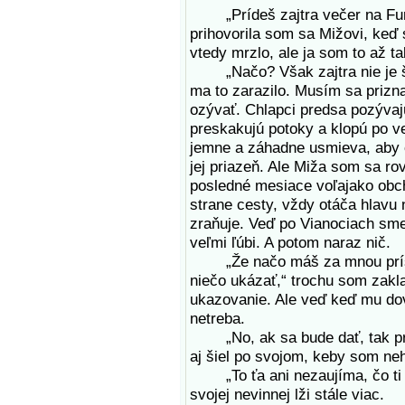
„Prídeš zajtra večer na Fur
prihovorila som sa Mižovi, keď 
vtedy mrzlo, ale ja som to až t
„Načo? Však zajtra nie je šp
ma to zarazilo. Musím sa prizn
ozývať. Chlapci predsa pozývajú
preskakujú potoky a klopú po v
jemne a záhadne usmieva, aby ch
jej priazeň. Ale Miža som sa ro
posledné mesiace voľajako obch
strane cesty, vždy otáča hlavu
zraňuje. Veď po Vianociach sme
veľmi ľúbi. A potom naraz nič.
„Že načo máš za mnou prísť? 
niečo ukázať,“ trochu som zakl
ukazovanie. Ale veď keď mu dov
netreba.
„No, ak sa bude dať, tak pr
aj šiel po svojom, keby som neh
„To ťa ani nezaujíma, čo ti 
svojej nevinnej lži stále viac.