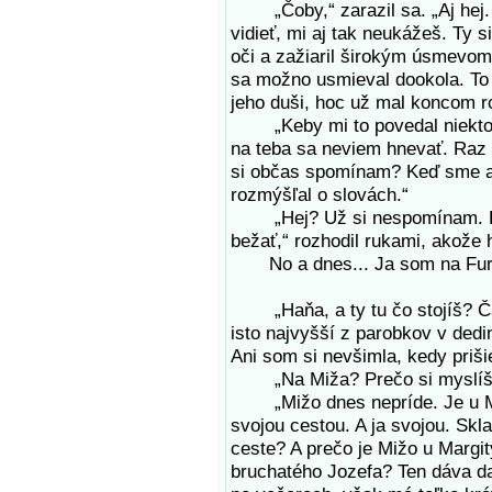
„Čoby,“ zarazil sa. „Aj hej. A
vidieť, mi aj tak neukážeš. Ty s
oči a zažiaril širokým úsmevom
sa možno usmieval dookola. To s
jeho duši, hoc už mal koncom r
„Keby mi to povedal niekto in
na teba sa neviem hnevať. Raz s
si občas spomínam? Keď sme ako
rozmýšľal o slovách.“
„Hej? Už si nespomínam. Pov
bežať,“ rozhodil rukami, akože 
No a dnes... Ja som na Furma
„Haňa, a ty tu čo stojíš? Čak
isto najvyšší z parobkov v ded
Ani som si nevšimla, kedy priši
„Na Miža? Prečo si myslíš, 
„Mižo dnes nepríde. Je u Marg
svojou cestou. A ja svojou. Sk
ceste? A prečo je Mižo u Margit
bruchatého Jozefa? Ten dáva da