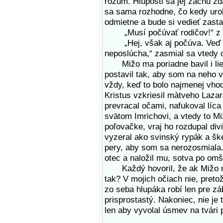
rozum. Hlúposti sa jej začnú zd
sa sama rozhodne, čo kedy urobí
odmietne a bude si vedieť zasta
„Musí počúvať rodičov!“ z ma
„Hej, však aj počúva. Veď nie
neposlúcha,“ zasmial sa vtedy o
Mižo ma poriadne bavil i liez
postavil tak, aby som na neho v
vždy, keď to bolo najmenej vhod
Kristus vzkriesil màtveho Lazar
prevracal očami, nafukoval líca 
svätom Imrichovi, a vtedy to Mi
poľovačke, vraj ho rozdupal div
vyzeral ako svinský rypák a šk
pery, aby som sa nerozosmiala. 
otec a naložil mu, sotva po omš
Každý hovoril, že ak Mižo robí
tak? V mojich očiach nie, preto
zo seba hlupáka robí len pre zá
prisprostastý. Nakoniec, nie je
len aby vyvolal úsmev na tvári p