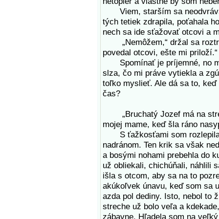
netopier a vlastne by som nebeha
Viem, starším sa neodvráva. 
tých tetiek zdrapila, poťahala 
nech sa ide sťažovať otcovi a 
„Nemôžem,“ držal sa roztras
povedal otcovi, ešte mi priloží.“
Spomínať je príjemné, no mn
slza, čo mi práve vytiekla a z
toľko myslieť. Ale dá sa to, keď
čas?
„Bruchatý Jozef má na strech
mojej mame, keď šla ráno nasy
S ťažkosťami som rozlepila o
nadránom. Ten krik sa však ned
a bosými nohami prebehla do ku
už obliekali, chichúňali, náhlil
išla s otcom, aby sa na to poz
akúkoľvek únavu, keď som sa už
azda pol dediny. Isto, nebol to
streche už bolo veľa a kdekade,
zábavne. Hľadela som na veľký