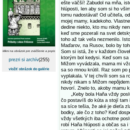
ešte väčší! Zabudol na mňa, ist
hlúposti, len aby som si ho vši
tomu nadostával! Od učiteľa, od
mojej mamy, kadekoho. Vlastne
dedine niekto, kto mu nikdy nen
keď sme pozerali na svet detsk
toho až tak veľa nezmenilo. Ist
Maďarov, na Rusov, bolo by toh
Som si istá, že v každom človek
klikni na obrázok pre zväčšenie a popis
ktorým bol kedysi. Keď som sa 
prezri si archív
(255)
Mižom vyvádzala, mama mi vždy 
sa so mnou krútil. Raz som po 
vložiť obrázok do galérie
vyplakala. V tej chvíli som sa r
nikdy nikam s Mižom nepôjdem.
hovorí. Znelo to, akoby mamu k
„Keby bola Haňa vždy poslušn
čo postavíš do kúta a stojí tam 
sa síce tešia, že aké je dieťa z
bodky, ale čo z toho? Keď dosp
vždy všetkých iba ochotne posl
robí Haňa hlúposti a občas sa i