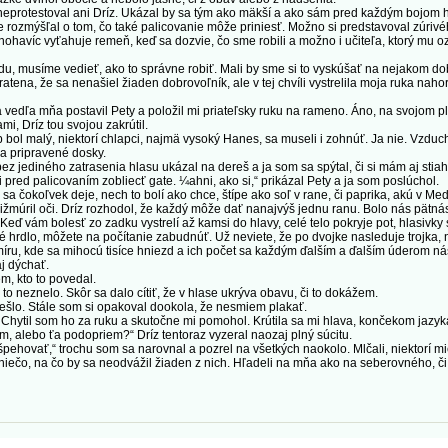
protestoval ani Dríz. Ukázal by sa tým ako mäkší a ako sám pred každým bojom ho
e rozmýšľal o tom, čo také palicovanie môže priniesť. Možno si predstavoval zúriv
nohavíc vyťahuje remeň, keď sa dozvie, čo sme robili a možno i učiteľa, ktorý mu o
usíme vedieť, ako to správne robiť. Mali by sme si to vyskúšať na nejakom dobrov
ena, že sa nenašiel žiaden dobrovoľník, ale v tej chvíli vystrelila moja ruka naho
dľa mňa postavil Pety a položil mi priateľsky ruku na rameno. Áno, na svojom plec
ami, Dríz tou svojou zakrútil.
l malý, niektorí chlapci, najmä vysoký Hanes, sa museli i zohnúť. Ja nie. Vzduch 
na pripravené dosky.
ez jediného zatrasenia hlasu ukázal na dereš a ja som sa spýtal, či si mám aj stia
pred palicovaním zobliecť gate. ¼ahni, ako si,“ prikázal Pety a ja som poslúchol.
čokoľvek deje, nech to bolí ako chce, štípe ako soľ v rane, či paprika, akú v Me
žmúril oči. Dríz rozhodol, že každý môže dať nanajvýš jednu ranu. Bolo nás pätnás
 Keď vám bolesť zo zadku vystrelí až kamsi do hlavy, celé telo pokryje pot, hlasivky 
né hrdlo, môžete na počítanie zabudnúť. Už neviete, že po dvojke nasleduje trojka,
ru, kde sa mihocú tisíce hniezd a ich počet sa každým ďalším a ďalším úderom nás
j dýchať.
, kto to povedal.
to neznelo. Skôr sa dalo cítiť, že v hlase ukrýva obavu, či to dokážem.
lo. Stále som si opakoval dookola, že nesmiem plakať.
il som ho za ruku a skutočne mi pomohol. Krútila sa mi hlava, končekom jazyka som
, alebo ťa podopriem?“ Dríz tentoraz vyzeral naozaj plný súcitu.
vať,“ trochu som sa narovnal a pozrel na všetkých naokolo. Mlčali, niektorí mier
ol niečo, na čo by sa neodvážil žiaden z nich. Hľadeli na mňa ako na seberovného,