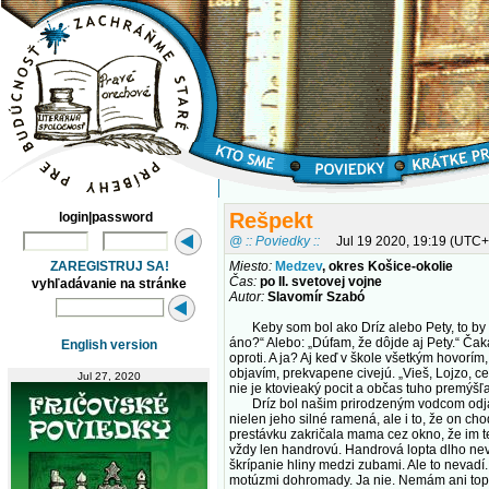
Rešpekt
login|password
@ :: Poviedky ::
Jul 19 2020, 19:19 (UTC+
ZAREGISTRUJ SA!
Miesto:
Medzev
, okres Košice-okolie
Čas:
po II. svetovej vojne
vyhľadávanie na stránke
Autor:
Slavomír Szabó
Keby som bol ako Dríz alebo Pety, to by bol
áno?“ Alebo: „Dúfam, že dôjde aj Pety.“ Čak
English version
oproti. A ja? Aj keď v škole všetkým hovorím
objavím, prekvapene civejú. „Vieš, Lojzo, ce
Jul 27, 2020
nie je ktovieaký pocit a občas tuho premýš
Dríz bol našim prirodzeným vodcom odjakživ
nielen jeho silné ramená, ale i to, že on c
prestávku zakričala mama cez okno, že im teta
vždy len handrovú. Handrová lopta dlho nev
škrípanie hliny medzi zubami. Ale to nevadí
motúzmi dohromady. Ja nie. Nemám ani topán