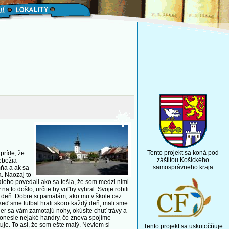
Tento projekt sa koná pod
príde, že
záštitou Košického
nebežia
samosprávneho kraja
mňa a ak sa
a. Naozaj to
alebo povedali ako sa tešia, že som medzi nimi.
to došlo, určite by voľby vyhral. Svoje robili
ný deň. Dobre si pamätám, ako mu v škole cez
i keď sme futbal hrali skoro každý deň, mali sme
er sa vám zamotajú nohy, okúsite chuť trávy a
 donesie nejaké handry, čo znova spojíme
je. To asi, že som ešte malý. Neviem si
Tento projekt sa uskutočňuje