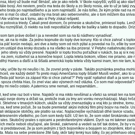
sa, ktorý už bude mať štrnásť, ale je ako rebrík. V škole najvyšší, vyšší aj ako star
ále bosý. Ani neviem, prečo ma teda do školy a zo školy nosia, ale to už je taký zvy
eho brata po najmladšieho a ja som najmladší. Je nás toľko, že kým príde rad na 
m si mal čo obuť, ostatní by ma brali ako seberovného, ale o tom môžem iba sníva
 Ale vráťme sa k tomu, ako si Pety získal rešpekt.
polovica triedy. Čakali pred domom, čo prinesie a skutočne, priniesol loptu. Lenže
u rozmýšľali, či niekto na lodi nepostláčal všetky tie balíky a takto to dopadlo. Dr
om tam práve došiel i ja a nevedel som sa na tú nádheru vynadívať.
e, ak na to máte. Za jedno kopnutie do lopty dve koruny. Kto si chce zahrať s lopto
päť korún nedajú, ani dve a keby som od nich pýtal a povedal na čo, ešte by som
om ustúpil dva kroky dozadu a na všetko sa iba prizeral. V Petyho natiahnutej dlani
jeho strely sú vždy presné. Najskôr si loptu trochu poťažkal v rukách, ba aj si k n
il na zem, rozbehol sa a konečne kopol. Lopta letela bokom, vôbec nie priamo, ale n
 dlhý Hanes a ďalší a tá šišatá americká lopta letela vždy kamsi inam, len nie tam, 
, určite by mi neušlo i to, že zovrel prsty v päste. Takáto poznámka predsa mohl
eš, vie každý debil! To preto majú Američania lopty šišaté! Musíš vedieť, ako to 
 Teda päť korún za zápas! Kto si chce zahrať?“ Pety opäť natiahol dlaň a ja som sa r
oza chrbta hlas, čo znel viac ako výsmech než otázka. Čo som mal odpovedať? 
e by mi niečo ostalo. A jaternicu sme nemali, ani nepamätám...
 sme raz boli v kine. Najskôr si ma nikto nevšímal a všetci sa smiali len na tom, ž
majú svoje domy a držali sa, pretože inak za tmy ani vonku nevychádzajú. Majú hrôzu
 Striehne v tmavých kútoch, ukáže sa vždy znenazdajky a vraj kto ju stretne, tomu
sa, keď sme počuli, že sa bude premietať akýsi indický film plný bojov na meče. Us
li sklápacie stoličky, ale platilo sa viac. Najlacnejšie vychádzali dlhé lavice vzad
stelesnením všetkého, po čom som kedy túžil. Už len to, že som videl širokánsku rieku
ales. Skutočný prales s opicami a pestrofarebnými vtákmi. Dych sa mi takmer zastavi
ich meče neboli obyčajné, ale široké, zakrivené a vedeli sa biť tak dobre, že by v 
si predstavoval, že ja som jedným z tých bojovníkov a bojujem so zbojníkmi, ktorí 
 Mala na sebe prekrásne žlté šaty, skôr taký tenký kus látky, čo jej priliehavo obopí