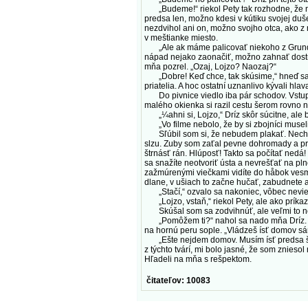
„Budeme!“ riekol Pety tak rozhodne, že ne
predsa len, možno kdesi v kútiku svojej duš
nezdvihol ani on, možno svojho otca, ako z 
v meštianke miesto.
„Ale ak máme palicovať niekoho z Grundu, m
nápad nejako zaonačiť, možno zahnať dostrat
mňa pozrel. „Ozaj, Lojzo? Naozaj?“
„Dobre! Keď chce, tak skúsime,“ hneď sa ve
priatelia. A hoc ostatní uznanlivo kývali hlav
Do pivnice viedlo iba pár schodov. Vstup bo
malého okienka si razil cestu šerom rovno 
„¼ahni si, Lojzo,“ Dríz skôr súcitne, ale b
„Vo filme nebolo, že by si zbojníci museli 
Sľúbil som si, že nebudem plakať. Nech sa 
slzu. Zuby som zaťal pevne dohromady a pri
štrnásť rán. Hlúposť! Takto sa počítať nedá!
sa snažíte neotvoriť ústa a nevrešťať na pl
zažmúrenými viečkami vidíte do håbok vesmí
dlane, v ušiach to začne hučať, zabudnete a
„Stačí,“ ozvalo sa nakoniec, vôbec neviem
„Lojzo, vstaň,“ riekol Pety, ale ako príkaz 
Skúšal som sa zodvihnúť, ale veľmi to neš
„Pomôžem ti?“ nahol sa nado mňa Dríz. Chyt
na hornú peru sople. „Vládzeš ísť domov sám
„Ešte nejdem domov. Musím ísť predsa špeho
z týchto tvárí, mi bolo jasné, že som znies
Hľadeli na mňa s rešpektom.
čitateľov: 10083