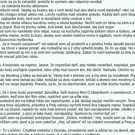
m sa za to zahanbil, pretože to vyznelo ako odporný nevďak.
sa zatvárila trochu sklamane.
om nové. Spýtaj sa bratov, kto z nich kedy mal ako dieťa nové topánky!“ otec sa na
atní chlapci smiať alebo nie. Lenže rodičia mali vlastne pravdu. Každý deň som šlia
o najlepšie bolo, keď som si doráňané nohy umýval v nej.
a mi otrela vlhkou handrou nohy a obula topánky. Skočil som zo stola na zem a to b
j dupol. Boli mi trochu veľké, boli biele, boli dievčenské, ale boli moje!
som ho namiesto slov objal, naraz sa kuchyňa zaplnila toľkým citom a láskou, ak
la mama, lenže to bolo, akoby som viedol rodičov rovno k agátom, nech chytia moj
pásonosná myšlienka.
Ja si musím zaspievať!“ od radosti som až poskočil a z plného hrdla spustil pies
 sa chcel v speve pridať, ale rozkašľal sa a z izby vybehli bratia, že čo sa deje. No
tom spievali aj oni a ja som bol usmiaty, spokojný. Zatiaľ čo nám kamaráti za tmy 
m orezať plot bez obáv.
A bojovalo sa naplno. Jasne, že neprešiel deň, aby niekto neskríkol, neplakal, 
du bolo zvyčajne úspešné, lebo vždy mal navrch ten, kto útočil. Nečudo. Útočilo sa 
li na Wusling a bitka sa konala tu. Vtedy boli v presile oni a my sme sa rozutekali
át, kde sme behali po lúke, kotúľali sa dolu svahom, kričali a domov bez modriny či
ž na svoje topánky. Pravda, za to, že sú dievčenské, som sa ešte trochu hanbil, ale 
e v kine budú premietať Jánošíka. Ïalší bojový film! O zbojníkoch, o pandúroch, 
otom, keď som ten film videl, nadchol som sa ešte viac.
sledné dni na futbal nikto ani nepomyslel, a tak skúšal zaujať niečím novým. Tera
nica bola opustená, prázdna a Pety odrazu vychrlil hneď dva nápady naraz. Najskô
 na Grund, najskôr by sme mali kohosi vyslať, kto tam nenápadne príde, všetko si
a a povedal: „Lojzo je taký malý, nenápadný, špehom by mohol byť on.“
snažil som sa povedať pokojným hlasom: „Dobre, nedbám.“ Hej, snažil som sa. Ale 
ôžem celú zjesť a ja som zakričal: „Hej, už idem!“ Až sa ostatní rozosmiali a Pety 
Tu v pivnici. Chytíme niekoho z Grundu, privedieme sem a dáme ho na dereš, ako t
ke dvihol obočie a nebolo jasné, či z obáv alebo z nadšenia.