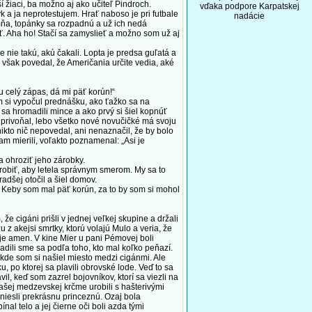
ší žiaci, ba možno aj ako učiteľ Pindroch.
vďaka podpore Karpatskej
k a ja neprotestujem. Hrať naboso je pri futbale
nadácie
mňa, topánky sa rozpadnú a už ich nedá
ť. Aha ho! Stačí sa zamyslieť a možno som už aj
 nie takú, akú čakali. Lopta je predsa guľatá a
íz však povedal, že Američania určite vedia, aké
u celý zápas, dá mi päť korún!“
 si vypočul prednášku, ako ťažko sa na
 sa hromadili mince a ako prvý si šiel kopnúť
ej privoňal, lebo všetko nové novučičké má svoju
ikto nič nepovedal, ani nenaznačil, že by bolo
kam mierili, voľakto poznamenal: „Asi je
a ohroziť jeho zárobky.
urobiť, aby letela správnym smerom. My sa to
adšej otočil a šiel domov.
Keby som mal päť korún, za to by som si mohol
e cigáni prišli v jednej veľkej skupine a držali
 z akejsi smrtky, ktorú volajú Mulo a veria, že
 je amen. V kine Mier u pani Pémovej boli
adili sme sa podľa toho, kto mal koľko peňazí.
u, kde som si našiel miesto medzi cigánmi. Ale
, po ktorej sa plavili obrovské lode. Veď to sa
l, keď som zazrel bojovníkov, ktorí sa viezli na
našej medzevskej krčme urobili s hašterivými
uniesli prekrásnu princeznú. Ozaj bola
nal telo a jej čierne oči boli azda tými