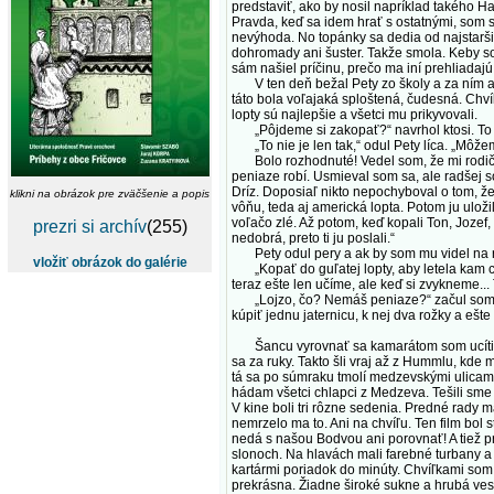
predstaviť, ako by nosil napríklad takého Han
Pravda, keď sa idem hrať s ostatnými, som st
nevýhoda. No topánky sa dedia od najstarši
dohromady ani šuster. Takže smola. Keby so
sám našiel príčinu, prečo ma iní prehliadajú!
V ten deň bežal Pety zo školy a za ním asi 
táto bola voľajaká sploštená, čudesná. Chvíľk
lopty sú najlepšie a všetci mu prikyvovali.
„Pôjdeme si zakopať?“ navrhol ktosi. To s
„To nie je len tak,“ odul Pety líca. „Môžem
Bolo rozhodnuté! Vedel som, že mi rodičia 
peniaze robí. Usmieval som sa, ale radšej s
Dríz. Doposiaľ nikto nepochyboval o tom, že 
klikni na obrázok pre zväčšenie a popis
vôňu, teda aj americká lopta. Potom ju ulož
voľačo zlé. Až potom, keď kopali Ton, Jozef,
prezri si archív
(255)
nedobrá, preto ti ju poslali.“
Pety odul pery a ak by som mu videl na ruky
vložiť obrázok do galérie
„Kopať do guľatej lopty, aby letela kam chc
teraz ešte len učíme, ale keď si zvykneme...
„Lojzo, čo? Nemáš peniaze?“ začul som sp
kúpiť jednu jaternicu, k nej dva rožky a ešt
Šancu vyrovnať sa kamarátom som ucítil, keď
sa za ruky. Takto šli vraj až z Hummlu, kde 
tá sa po súmraku tmolí medzevskými ulicami.
hádam všetci chlapci z Medzeva. Tešili sme 
V kine boli tri rôzne sedenia. Predné rady ma
nemrzelo ma to. Ani na chvíľu. Ten film bol 
nedá s našou Bodvou ani porovnať! A tiež pr
slonoch. Na hlavách mali farebné turbany a 
kartármi poriadok do minúty. Chvíľkami som 
prekrásna. Žiadne široké sukne a hrubá vesta.