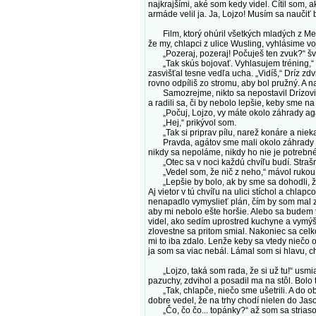
najkrajšími, aké som kedy videl. Cítil som, 
armáde velil ja. Ja, Lojzo! Musím sa naučiť 
Film, ktorý ohúril všetkých mladých z Medz
že my, chlapci z ulice Wusling, vyhlásime vo
„Pozeraj, pozeraj! Počuješ ten zvuk?“ švi
„Tak skús bojovať. Vyhlasujem tréning,“ po
zasvišťal tesne vedľa ucha. „Vidíš,“ Dríz zd
rovno odpíliš zo stromu, aby bol pružný. A na
Samozrejme, nikto sa nepostavil Drízovi na
a radili sa, či by nebolo lepšie, keby sme na
„Počuj, Lojzo, vy máte okolo záhrady agáty
„Hej,“ prikývol som.
„Tak si priprav pílu, narež konáre a niekam
Pravda, agátov sme mali okolo záhrady dosť
nikdy sa nepoláme, nikdy ho nie je potrebné
„Otec sa v noci každú chvíľu budí. Strašne 
„Vedel som, že nič z neho,“ mávol rukou P
„Lepšie by bolo, ak by sme sa dohodli, že j
Aj vietor v tú chvíľu na ulici stíchol a chla
nenapadlo vymyslieť plán, čím by som mal z
aby mi nebolo ešte horšie. Alebo sa budem t
videl, ako sedím uprostred kuchyne a vymýš
zlovestne sa pritom smial. Nakoniec sa celko
mi to iba zdalo. Lenže keby sa vtedy niečo o
ja som sa viac nebál. Lámal som si hlavu, c
„Lojzo, taká som rada, že si už tu!“ usmial
pazuchy, zdvihol a posadil ma na stôl. Bolo 
„Tak, chlapče, niečo sme ušetrili. A do obc
dobre vedel, že na trhy chodí nielen do Ja
„Čo, čo čo... topánky?“ až som sa striaso