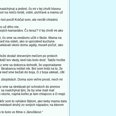
dchýnal a jediné, čo mi v tej chvíli hlavou
pol na niečo tvrdé, ostré, pichľavé a mama už
ol pocit! Kráčal som, ale necítil chladnú
o už dlho nie.
ich kamarátov. Čo teraz? V tej chvíli mi ako
eň, čo sme sa nedávno učili v škole. Mama na
 keď ma videli, ako si uprostred kuchyne
osekávali okolo domu agáty, museli počuť, ako
pretože dostať dreveným mečom po prstoch
totiž len vtedy, keď nás bolo dosť. Takže horšie
. Raz sme sa dokonca dohodli, že usporiadame
 škrabanca nešiel nik. Bol som hrdý na to, že
keď sme bežali do boja, či z boja utekali, cítil
o zbojstvách. Doma som veľmi prosil, nech mi
z sme sa stretávali pri schodoch do pivnice
r sa nadchýnal tým, že by sme mali mať
 obzrie, najmä koľko je tam chlapcov a či majú
skôr som to vyhàkol štýlom, ako keby mama dala
predstavil druhý zo svojich nápadov, na ktorom
o bolo vo filme o Jánošikovi.“