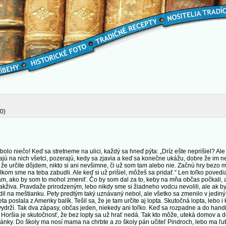
0)
o niečo! Keď sa stretneme na ulici, každý sa hneď pýta: „Dríz ešte neprišiel? Ale 
ajú na nich všetci, pozerajú, kedy sa zjavia a keď sa konečne ukážu, dobre že im 
, že určite dôjdem, nikto si ani nevšimne, či už som tam alebo nie. Začnú hry bezo 
lkom sme na teba zabudli. Ale keď si už prišiel, môžeš sa pridať.“ Len toľko povedi
ľam, ako by som to mohol zmeniť. Čo by som dal za to, keby na mňa občas počkali, 
a. Pravdaže prirodzeným, lebo nikdy sme si žiadneho vodcu nevolili, ale ak by na 
hodil na meštianku. Pety predtým taký uznávaný nebol, ale všetko sa zmenilo v jedi
 poslala z Ameriky balík. Tešil sa, že je tam určite aj lopta. Skutočná lopta, lebo 
ydrží. Tak dva zápasy, občas jeden, niekedy ani toľko. Keď sa rozpadne a do handi
. Horšia je skutočnosť, že bez lopty sa už hrať nedá. Tak kto môže, uteká domov a
ky. Do školy ma nosí mama na chrbte a zo školy pán učiteľ Pindroch, lebo ma ľutu