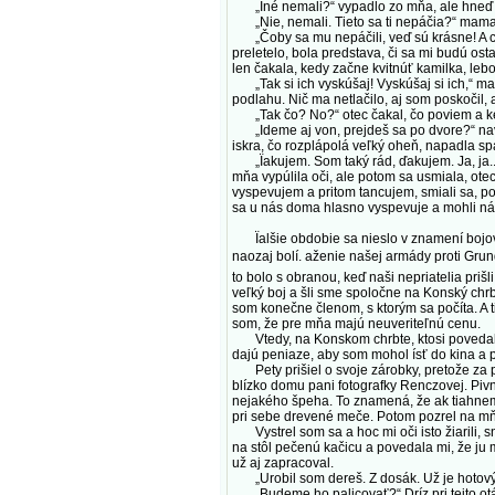
„Iné nemali?“ vypadlo zo mňa, ale hneď so
„Nie, nemali. Tieto sa ti nepáčia?“ mama 
„Čoby sa mu nepáčili, veď sú krásne! A celk
preletelo, bola predstava, či sa mi budú ost
len čakala, kedy začne kvitnúť kamilka, leb
„Tak si ich vyskúšaj! Vyskúšaj si ich,“ mam
podlahu. Nič ma netlačilo, aj som poskočil, a
„Tak čo? No?“ otec čakal, čo poviem a keď 
„Ideme aj von, prejdeš sa po dvore?“ navrh
iskra, čo rozplápolá veľký oheň, napadla s
„Ïakujem. Som taký rád, ďakujem. Ja, ja... 
mňa vypúlila oči, ale potom sa usmiala, otec
vyspevujem a pritom tancujem, smiali sa, po
sa u nás doma hlasno vyspevuje a mohli ná
Ïalšie obdobie sa nieslo v znamení bojov. 
naozaj bolí. aženie našej armády proti Grun
to bolo s obranou, keď naši nepriatelia priš
veľký boj a šli sme spoločne na Konský chrb
som konečne členom, s ktorým sa počíta. A tie
som, že pre mňa majú neuveriteľnú cenu.
Vtedy, na Konskom chrbte, ktosi povedal, ž
dajú peniaze, aby som mohol ísť do kina a p
Pety prišiel o svoje zárobky, pretože za po
blízko domu pani fotografky Renczovej. Piv
nejakého špeha. To znamená, že ak tiahneme
pri sebe drevené meče. Potom pozrel na mň
Vystrel som sa a hoc mi oči isto žiarili, 
na stôl pečenú kačicu a povedala mi, že ju m
už aj zapracoval.
„Urobil som dereš. Z dosák. Už je hotový. 
„Budeme ho palicovať?“ Dríz pri tejto otáz