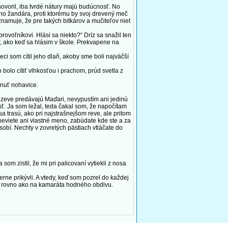
voril, iba tvrdé nátury majú budúcnosť. No
ého žandára, proti ktorému by svoj drevený meč
znamuje, že pre takých bitkárov a mučiteľov niet
oľníkovi. Hlási sa niekto?“ Dríz sa snažil ten
r, ako keď sa hlásim v škole. Prekvapene na
i som cítil jeho dlaň, akoby sme boli najväčší
bolo cítiť vlhkosťou i prachom, prúd svetla z
hnuť nohavice.
dzeve predávajú Maďari, nevypustím ani jedinú
ť. Ja som ležal, teda čakal som, že napočítam
sa trasú, ako pri najstrašnejšom reve, ale pritom
 neviete ani vlastné meno, zabúdate kde ste a za
obí. Nechty v zovretých pästiach vtláčate do
 zistil, že mi pri palicovaní vytiekli z nosa
ne prikývli. A vtedy, keď som pozrel do každej
 či rovno ako na kamaráta hodného obdivu.