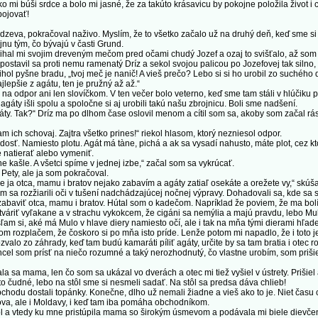
ako mi búši srdce a bolo mi jasné, že za takúto krásavicu by pokojne položila život i
bojovať!
eva, pokračoval naživo. Myslím, že to všetko začalo už na druhý deň, keď sme si z
jnu tým, čo bývajú v časti Grund.
hal mi svojim dreveným mečom pred očami chudý Jozef a ozaj to svišťalo, až som
stavil sa proti nemu ramenatý Dríz a sekol svojou palicou po Jozefovej tak silno,
vihol pyšne bradu, „tvoj meč je nanič! A vieš prečo? Lebo si si ho urobil zo suchého
jlepšie z agátu, ten je pružný až až.“
 odpor ani len slovíčkom. V ten večer bolo veterno, keď sme tam stáli v hlúčiku p
 agáty išli spolu a spoločne si aj urobili takú našu zbrojnicu. Boli sme nadšení.
. Tak?“ Dríz ma po dlhom čase oslovil menom a cítil som sa, akoby som začal rás
 ich schovaj. Zajtra všetko prines!“ riekol hlasom, ktorý nezniesol odpor.
. Namiesto plotu. Agát má tàne, pichá a ak sa vysadí nahusto, máte plot, cez ktor
 natierať alebo vymeniť.
kašle. A všetci spíme v jednej izbe,“ začal som sa vykrúcať.
ety, ale ja som pokračoval.
a otca, mamu i bratov nejako zabavím a agáty zatiaľ osekáte a orežete vy,“ skúšal
pcom sa rozžiarili oči v tušení nadchádzajúcej nočnej výpravy. Dohadovali sa, kde sa 
abaviť otca, mamu i bratov. Hútal som o kadečom. Napríklad že poviem, že ma bolí
váriť vyľakane a v strachu vykokcem, že cigáni sa nemýlia a majú pravdu, lebo Mulo
ľam si, aké má Mulo v hlave diery namiesto očí, ale i tak na mňa tými dierami hľa
m rozplačem, že čoskoro si po mňa isto príde. Lenže potom mi napadlo, že i toto je 
zvalo zo záhrady, keď tam budú kamaráti píliť agáty, určite by sa tam bratia i otec 
hcel som prísť na niečo rozumné a taký nerozhodnutý, čo vlastne urobím, som priši
a sa mama, len čo som sa ukázal vo dverách a otec mi tiež vyšiel v ústrety. Priši
to čudné, lebo na stôl sme si nesmeli sadať. Na stôl sa predsa dáva chlieb!
hodu dostali topánky. Konečne, dlho už nemali žiadne a vieš ako to je. Niet času ch
sova, ale i Moldavy, i keď tam iba pomáha obchodníkom.
l a vtedy ku mne pristúpila mama so širokým úsmevom a podávala mi biele dievče