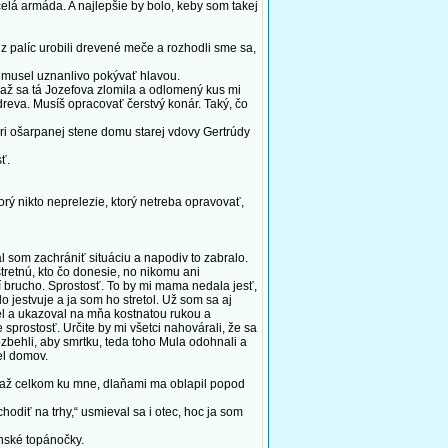
 celá armáda. A najlepšie by bolo, keby som takej
 palíc urobili drevené meče a rozhodli sme sa,
 musel uznanlivo pokývať hlavou.
 až sa tá Jozefova zlomila a odlomený kus mi
 dreva. Musíš opracovať čerstvý konár. Taký, čo
ri ošarpanej stene domu starej vdovy Gertrúdy
ť.
ý nikto neprelezie, ktorý netreba opravovať,
 som zachrániť situáciu a napodiv to zabralo.
stretnú, kto čo donesie, no nikomu ani
 brucho. Sprostosť. To by mi mama nedala jesť,
 jestvuje a ja som ho stretol. Už som sa aj
del a ukazoval na mňa kostnatou rukou a
sprostosť. Určite by mi všetci nahovárali, že sa
rozbehli, aby smrtku, teda toho Mula odohnali a
el domov.
el až celkom ku mne, dlaňami ma oblapil popod
odiť na trhy,“ usmieval sa i otec, hoc ja som
nské topánočky.