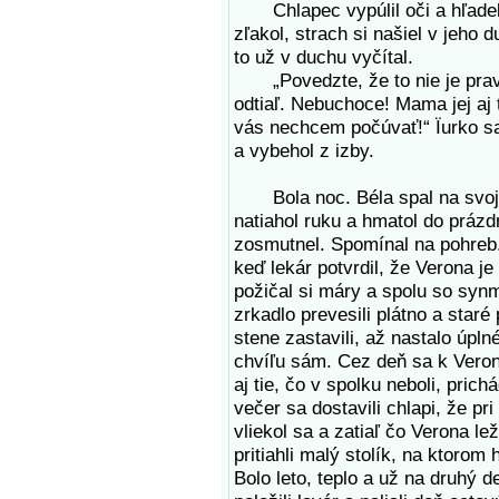
Chlapec vypúlil oči a hľadel n
zľakol, strach si našiel v jeho 
to už v duchu vyčítal.
„Povedzte, že to nie je pravd
odtiaľ. Nebuchoce! Mama jej aj t
vás nechcem počúvať!“ Ïurko sa
a vybehol z izby.
Bola noc. Béla spal na svojej 
natiahol ruku a hmatol do práz
zosmutnel. Spomínal na pohreb.
keď lekár potvrdil, že Verona j
požičal si máry a spolu so synm
zrkadlo prevesili plátno a staré
stene zastavili, až nastalo úpl
chvíľu sám. Cez deň sa k Veron
aj tie, čo v spolku neboli, pric
večer sa dostavili chlapi, že pr
vliekol sa a zatiaľ čo Verona lež
pritiahli malý stolík, na ktorom 
Bolo leto, teplo a už na druhý 