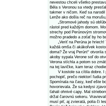
nevestou chceli všetko prestavať
Béla s Veronou sa vtedy presťah
takmer v ničom. Keď sa narodil 
Lenže ako došla reč na morušu, 
„Stromové jahody sú obľúben
rástol pred každým domom. Mohl
strechy pod Perúnovým stromov 
možno pradedo a zoťať by ho bo
„Veriť na Perúna je hriech! 
každá omša či akákoľvek kostol
doma? Že vraj Perún!“ otvorila s
akoby sypala Verone soľ do otvo
Verona stíchla a potom so zmät
na tej lavičke, kam teraz chodie
V kostole sa cítila dobre. I 
pochopiť, prečo niektorí ľudia 
Spomínala na časy, keď ešte bo
hovorievala. Že sa kedysi zjavo
ťahali ohnivé capy. Mal striebo
držal čarovnú sekeru. Vravieva
musí piť, aj zvieratá, polia či 