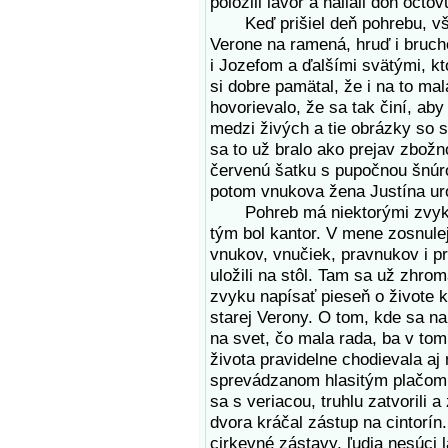
položili lavór a naliali doň oct
Keď prišiel deň pohrebu, všet
Verone na ramená, hruď i bruch
i Jozefom a ďalšími svätými, k
si dobre pamätal, že i na to ma
hovorievalo, že sa tak činí, ab
medzi živých a tie obrázky so s
sa to už bralo ako prejav zbožn
červenú šatku s pupočnou šnúro
potom vnukova žena Justína uro
Pohreb má niektorými zvykmi 
tým bol kantor. V mene zosnulej
vnukov, vnučiek, pravnukov i pr
uložili na stôl. Tam sa už zhrom
zvyku napísať pieseň o živote k
starej Verony. O tom, kde sa nar
na svet, čo mala rada, ba v to
života pravidelne chodievala a
sprevádzanom hlasitým plačom k
sa s veriacou, truhlu zatvorili a
dvora kráčal zástup na cintorín
cirkevné zástavy, ľudia nesúci 