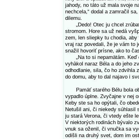
jahody, no táto už mala svoje n
nechcela,“ dodal a zamračil sa,
dilemu.
„Dedo! Otec ju chcel zrúbať u
stromom. Hore sa už nedá vyšpl
zem, len sliepky tu chodia, aby
vraj raz povedali, že je vám to 
snažil hovoriť prísne, ako to ča
„Na to si nepamätám. Keď chc
vyhàkol naraz Béla a do jeho z
odhodlanie, sila, čo ho zdvihla 
do domu, aby to dal najavo i sv
Pamäť starého Bélu bola občas
vypadlo úplne. Zvyčajne v nej o
Keby ste sa ho opýtali, čo obed
Netušil ani, či niekedy súhlasil
ju stará Verona, či vtedy ešte l
V niektorých rodinách bývalo z
vnuk sa oženil, či vnučka sa vy
odišli na druhý svet, dom im ost