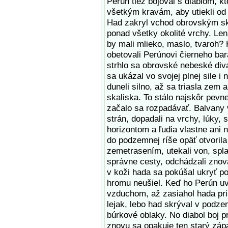
Perún tiež bojoval s diablom, k
všetkým kravám, aby utiekli od 
Had zakryl vchod obrovským sk
ponad všetky okolité vrchy. Len
by mali mlieko, maslo, tvaroh? K
obetovali Perúnovi čierneho ba
strhlo sa obrovské nebeské diva
sa ukázal vo svojej plnej sile i
duneli silno, až sa triasla zem 
skaliska. To stálo najskôr pevn
začalo sa rozpadávať. Balvany 
strán, dopadali na vrchy, lúky, 
horizontom a ľudia vlastne ani 
do podzemnej ríše opäť otvoril
zemetrasením, utekali von, spla
správne cesty, odchádzali znov
v koži hada sa pokúšal ukryť po
hromu neušiel. Keď ho Perún uvi
vzduchom, až zasiahol hada pr
lejak, lebo had skrýval v podz
búrkové oblaky. No diabol boj p
znovu sa opakuje ten starý zápa