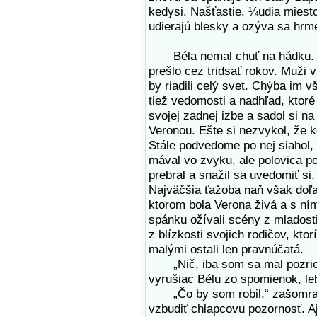
kedysi. Našťastie. ¼udia miesto
udierajú blesky a ozýva sa hrm
Béla nemal chuť na hádku. Vn
prešlo cez tridsať rokov. Muži v
by riadili celý svet. Chýba im v
tiež vedomosti a nadhľad, ktoré
svojej zadnej izbe a sadol si na
Veronou. Ešte si nezvykol, že k
Stále podvedome po nej siahol, c
mával vo zvyku, ale polovica p
prebral a snažil sa uvedomiť si,
Najväčšia ťažoba naň však doľah
ktorom bola Verona živá a s ním
spánku ožívali scény z mladosti,
z blízkosti svojich rodičov, kto
malými ostali len pravnúčatá.
„Nič, iba som sa mal pozrieť, č
vyrušiac Bélu zo spomienok, lebo
„Čo by som robil,“ zašomral 
vzbudiť chlapcovu pozornosť. Aj 