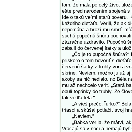
tom, že mala po celý život ulo
ešte pred narodením spojená s 
Ide o takú veľmi starú poveru. K
každého dieťaťa. Verili, že ak di
nepomáha a hrozí mu smrť, môžu
suchú pupočnú šnúru pochovali d
zázračne uzdravilo. Pupočnú š
zabalil do červenej šatky a uložil
„Čo je to pupočná šnúra?“ Ïur
priskoro o tom hovoriť s dieťa
červenú šatky z truhly von a vra
skrine. Neviem, možno ju už aj 
akoby sa nič nedialo, no Béla n
mu až nechcelo veriť. „Stará ba
obuli topánky do truhly. Že člo
tak vedľa tela.“
„A vieš prečo, Ïurko?“ Béla s
triasol a skúšal potlačiť svoj hn
„Neviem.“
„Babka verila, že màtvi, ak ni
Vracajú sa v noci a nemajú byť o