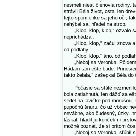
nesmeli niesť členovia rodiny, 
strávil Béla život, ostal len dr
tejto spomienke sa jeho oči, tak
nehýbal sa, hľadel na strop.
„Klop, klop, klop,“ ozvalo sa 
neprichádzal.
„Klop, klop,“ začul znova a z
od podlahy.
„Klop, klop,“ áno, od podlahy,
„Neboj sa Veronka. Pôjdem a 
Hádam tam ešte bude. Prinesiem 
takto želala,“ zašepkal Béla do 
Počasie sa stále nezmenilo. 
bola zatiahnutá, len dážď sa eš
sedel na lavičke pod morušou, 
pupočnú šnúru, čo už vôbec nev
nevábne, ako čudesný, úzky, h
láskal, hladil ju končekmi prst
možné poznať, že si pritom čosi
„Neboj sa Veronka, sľúbil so