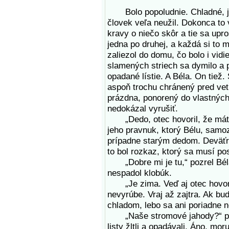
Bolo popoludnie. Chladné, jes
človek veľa neužil. Dokonca to v
kravy o niečo skôr a tie sa upr
jedna po druhej, a každá si to m
zaliezol do domu, čo bolo i vid
slamených striech sa dymilo a po
opadané lístie. A Béla. On tiež
aspoň trochu chránený pred ve
prázdna, ponorený do vlastných 
nedokázal vyrušiť.
„Dedo, otec hovoril, že máte í
jeho pravnuk, ktorý Bélu, sam
prípadne starým dedom. Deväťr
to bol rozkaz, ktorý sa musí po
„Dobre mi je tu,“ pozrel Béla 
nespadol klobúk.
„Je zima. Veď aj otec hovoril
nevyrúbe. Vraj až zajtra. Ak bud
chladom, lebo sa ani poriadne n
„Naše stromové jahody?“ pozr
listy žltli a opadávali. Áno, mo