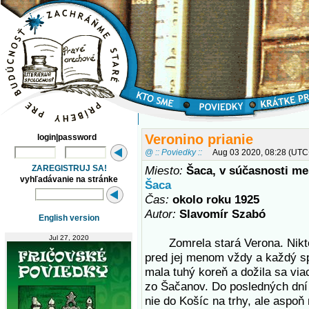
Veronino prianie
login|password
@ :: Poviedky ::
Aug 03 2020, 08:28 (UTC
ZAREGISTRUJ SA!
Miesto:
Šaca, v súčasnosti m
vyhľadávanie na stránke
Šaca
Čas:
okolo roku 1925
Autor:
Slavomír Szabó
English version
Jul 27, 2020
Zomrela stará Verona. Nikto 
pred jej menom vždy a každý s
mala tuhý koreň a dožila sa via
zo Šačanov. Do posledných dní 
nie do Košíc na trhy, ale aspoň