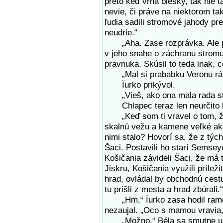
preto keď vrhá blesky, tak nie 
nevie, či práve na niektorom t
ľudia sadili stromové jahody pr
neudrie.“
„Aha. Zase rozprávka. Ale pekn
v jeho snahe o záchranu strom
pravnuka. Skúsil to teda inak, c
„Mal si prababku Veronu rá
Ïurko prikývol.
„Vieš, ako ona mala rada st
Chlapec teraz len neurčito 
„Keď som ti vravel o tom, že 
skalnú vežu a kamene veľké ako
nimi stalo? Hovorí sa, že z tých
Šaci. Postavili ho starí Semsey
Košičania závideli Šaci, že má 
Jiskru, Košičania využili príleži
hrad, ovládal by obchodnú cest
tu prišli z mesta a hrad zbúrali.“
„Hm,“ Ïurko zasa hodil ramen
nezaujal. „Oco s mamou vravia,
„Možno,“ Béla sa smutne usmi