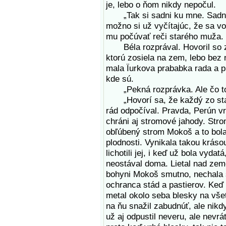
je, lebo o ňom nikdy nepočul.
„Tak si sadni ku mne. Sadni si
možno si už vyčítajúc, že sa v
mu počúvať reči starého muža.
Béla rozprával. Hovoril so za
ktorú zosiela na zem, lebo bez n
mala Ïurkova prababka rada a p
kde sú.
„Pekná rozprávka. Ale čo to
„Hovorí sa, že každý zo star
rád odpočíval. Pravda, Perún v
chráni aj stromové jahody. Stro
obľúbený strom Mokoš a to bol
plodnosti. Vynikala takou krásou
lichotili jej, i keď už bola vydat
neostával doma. Lietal nad zemo
bohyni Mokoš smutno, nechala s
ochranca stád a pastierov. Keď
metal okolo seba blesky na vše
na ňu snažil zabudnúť, ale nikdy
už aj odpustil neveru, ale nevrá