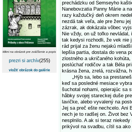
prechádzku od Semseyho kaštie
Nanebovzatia Panny Márie a naz
razy každučký deň okrem nedel
nezdá tak veľa, ale pre ženu je
zázrak, ak dokázala vôbec vyjsť
Nie vždy, on už toľko nevládal, 
tak kedysi rozhodli, že vek nie
rád prijal za ženu nejakú mladš
lepšia partia, dostala do vena 
klikni na obrázok pre zväčšenie a popis
zlostného a ukričaného kohúta,
prezri si archív
(255)
poslúchať rodičov a tak Béla pr
krásna žena, zrelá, rozvážna, h
vložiť obrázok do galérie
„Hýb sa, lebo sa prestaneš!“ 
keď sa posledné mesiace vybral
šuchotal nohami, opierajúc sa s
håbky svojej stareckej duše pr
lavičke, alebo vyvalený na post
Jej sa preč ešte nechcelo. Ani Bé
nech je to radšej on. Život bez
nesplnilo. A ak si teraz nieked
prikývol na svadbu, cítil sa ako