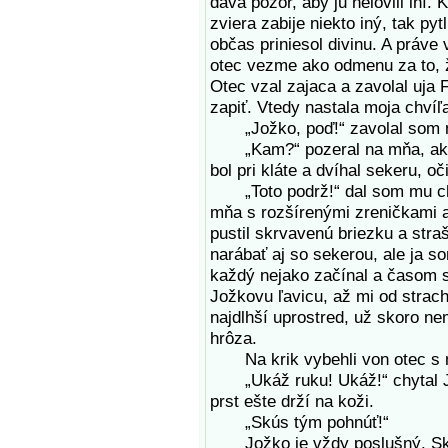
dáva pozor, aby ju nelovili iní.
zviera zabije niekto iný, tak pyt
občas priniesol divinu. A práve 
otec vezme ako odmenu za to, že
Otec vzal zajaca a zavolal uja 
zapiť. Vtedy nastala moja chvíľ
„Jožko, poď!“ zavolal som n
„Kam?“ pozeral na mňa, akob
bol pri kláte a dvíhal sekeru, o
„Toto podrž!“ dal som mu chyt
mňa s rozšírenými zreničkami 
pustil skrvavenú briezku a stra
narábať aj so sekerou, ale ja 
každý nejako začínal a časom 
Jožkovu ľavicu, až mi od strach
najdlhší uprostred, už skoro ne
hrôza.
Na krik vybehli von otec s ma
„Ukáž ruku! Ukáž!“ chytal Jož
prst ešte drží na koži.
„Skús tým pohnúť!“
Jožko je vždy poslušný. Skúša