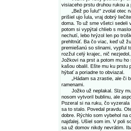
visiaceho prstu druhou rukou a 
„Bež po Ïulu!“ zvolal otec na
prišiel ujo Ïula, vraj dobrý lieč
doma. To už sme všetci sedeli v
potom si vypýtal chlieb s masl
nechutí, lebo hrýzol len po tro
prehltnúť. Ba čo viac, keď už ž
premiešanú so slinami, vypľul t
rozžul celý krajec, nič nezjedol,
Jožkovi na prst a potom mu ho 
kašou obalil. Ešte mu ku prstu 
hýbať a poriadne to obviazal.
„Hádam sa zrastie, ale či bud
ramenami.
Jožko už neplakal. Slzy mu s
nosom vytvoril bublinu, ale aspo
Pozeral si na ruku, čo vyzerala
sa to stalo. Povedal pravdu. Ot
dobre. Rýchlo som vybehol na d
najďalej. Ušiel som im. V poli 
sa už domov nikdy nevrátim. Ib