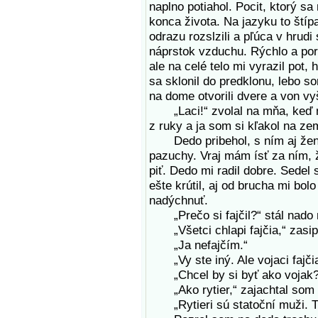
naplno potiahol. Pocit, ktorý sa
konca života. Na jazyku to štípa
odrazu rozslzili a pľúca v hrudi 
náprstok vzduchu. Rýchlo a por
ale na celé telo mi vyrazil pot,
sa sklonil do predklonu, lebo so
na dome otvorili dvere a von vy
„Laci!“ zvolal na mňa, keď mi
z ruky a ja som si kľakol na ze
Dedo pribehol, s ním aj ženy,
pazuchy. Vraj mám ísť za ním, 
piť. Dedo mi radil dobre. Sedel
ešte krútil, aj od brucha mi bol
nadýchnuť.
„Prečo si fajčil?“ stál nado
„Všetci chlapi fajčia,“ zasip
„Ja nefajčím.“
„Vy ste iný. Ale vojaci fajčia!
„Chcel by si byť ako vojak?“
„Ako rytier,“ zajachtal som 
„Rytieri sú statoční muži. Tvoj