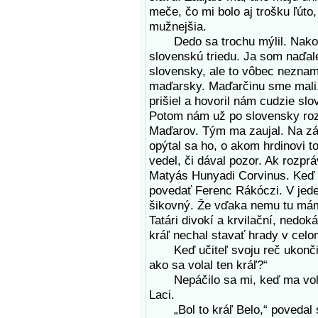
meče, čo mi bolo aj trošku ľúto,
mužnejšia.
Dedo sa trochu mýlil. Nakon
slovenskú triedu. Ja som naďale
slovensky, ale to vôbec neznam
maďarsky. Maďarčinu sme mali.
prišiel a hovoril nám cudzie sl
Potom nám už po slovensky rozp
Maďarov. Tým ma zaujal. Na záv
opýtal sa ho, o akom hrdinovi t
vedel, či dával pozor. Ak rozpr
Matyás Hunyadi Corvinus. Keď 
povedať Ferenc Rákóczi. V jeden
šikovný. Že vďaka nemu tu máme
Tatári divokí a krvilační, nedo
kráľ nechal stavať hrady v celo
Keď učiteľ svoju reč ukončil, 
ako sa volal ten kráľ?“
Nepáčilo sa mi, keď ma volal
Laci.
„Bol to kráľ Belo,“ povedal so