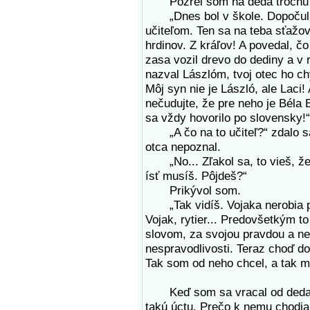
Pozrel som na deda trochu 
„Dnes bol v škole. Dopočul sa, 
učiteľom. Ten sa na teba sťažo
hrdinov. Z kráľov! A povedal, č
zasa vozil drevo do dediny a v r
nazval Lászlóm, tvoj otec ho chy
Môj syn nie je László, ale Laci
nečudujte, že pre neho je Béla 
sa vždy hovorilo po slovensky!“
„A čo na to učiteľ?“ zdalo sa
otca nepoznal.
„No... Zľakol sa, to vieš, že s
ísť musíš. Pôjdeš?“
Prikývol som.
„Tak vidíš. Vojaka nerobia puš
Vojak, rytier... Predovšetkým to
slovom, za svojou pravdou a neb
nespravodlivosti. Teraz choď do
Tak som od neho chcel, a tak mi 
Keď som sa vracal od deda, b
takú úctu. Prečo k nemu chodia