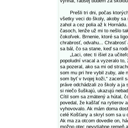
vyhnal, radšej budem za školou
Prešli tri dni, počas ktorých 
všetky veci do školy, akoby sa
zahol a cez polia až k Hornádu.
časoch, lenže už mi to nešlo t
čokoľvek. Brnenie, ktoré sa lig
chrabrosť, odvahu... Chrabrosť 
sa bál, čo sa stane, keď sa rod
„Laci, otec ti išiel za učiteľ
popoludní vracal a vyzeralo to
sa pozeral, ako sa mi od strachu
som mu pri hre vybil zuby, ale 
som byť v tvojej koži,“ zaceril 
práve odchádzali zo školy a ja 
si niečo šuškajú, ukazujú neba
Cítil som sa zmätený a hútal, čo
povedal, že kašľať na rytierov 
vyhovovalo. Ak mám doma dostať
celé Košťany a skryl som sa u 
Ak ma za otcom dovedie on, hád
možno otec nevytiahne remeň a 