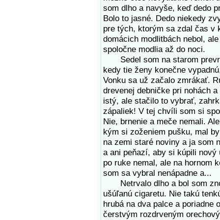
som dlho a navyše, keď dedo pr
Bolo to jasné. Dedo niekedy zv
pre tých, ktorým sa zdal čas v 
domácich modlitbách nebol, ale
spoločne modlia až do noci.
Sedel som na starom prevráte
kedy tie ženy konečne vypadnú,
Vonku sa už začalo zmrákať. Ru
drevenej debničke pri nohách a
istý, ale stačilo to vybrať, zah
zápaliek! V tej chvíli som si sp
Nie, brnenie a meče nemali. Ale
kým si zoženiem pušku, mal by s
na zemi staré noviny a ja som n
a ani peňazí, aby si kúpili nový
po ruke nemal, ale na hornom k
som sa vybral nenápadne a...
Netrvalo dlho a bol som znova
ušúľanú cigaretu. Nie takú tenk
hrubá na dva palce a poriadne o
čerstvým rozdrveným orechovým 