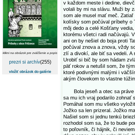
v každom meste i dedine, dievč
volali by mi na slávu. Muži by z
som ale musel mať meč. Zatiaľ
kolísky som počúval príbehy o 
môj dedo a celé Košťany vedia, 
ktorému všetci radi načúvajú. V
ani on by nešiel do boja proti
počúval znova a znova, vždy so
zlí a divokí, ale biť sa vedeli. 
klikni na obrázok pre zväčšenie a popis
Urobiť si bič by som hádam zvl
prezri si archív
(255)
päť rokov a netušil som, že t
ktoré podivnými malými i väčší
vložiť obrázok do galérie
akým človekom to vlastne túžim
Bola jeseň a otec sa práve vrá
sa mu ich vraj podarilo zohnať
Pomáhal som mu všetko vyložiť 
Jožko sa len prizeral. Jožko ma
Našiel som si jednu tenkú briez
rozhodol som sa, že to bude pori
to poľovník, či hájnik, či nevie