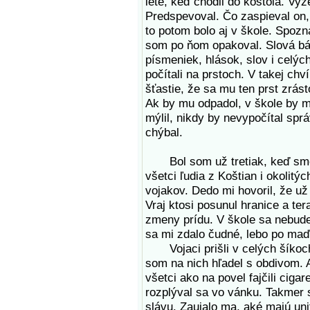
lete, keď chodil do kostola. Vyz
Predspevoval. Čo zaspieval on,
to potom bolo aj v škole. Spozna
som po ňom opakoval. Slová bás
písmeniek, hlások, slov i celých
počítali na prstoch. V takej ch
šťastie, že sa mu ten prst zrást
Ak by mu odpadol, v škole by m
mýlil, nikdy by nevypočítal spr
chýbal.
Bol som už tretiak, keď sme i
všetci ľudia z Koštian i okolit
vojakov. Dedo mi hovoril, že u
Vraj ktosi posunul hranice a ter
zmeny prídu. V škole sa nebude
sa mi zdalo čudné, lebo po maď
Vojaci prišli v celých šíkoch
som na nich hľadel s obdivom. A
všetci ako na povel fajčili ciga
rozplýval sa vo vánku. Takmer 
slávu. Zaujalo ma, aké majú un