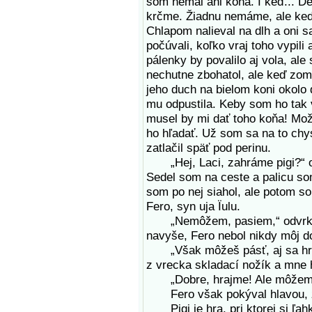
som nemal ani koňa. I keď... De
krčme. Žiadnu nemáme, ale kedy
Chlapom nalieval na dlh a oni s
počúvali, koľko vraj toho vypili
pálenky by povalilo aj vola, al
nechutne zbohatol, ale keď zomr
jeho duch na bielom koni okolo 
mu odpustila. Keby som ho tak v
musel by mi dať toho koňa! Mo
ho hľadať. Už som sa na to chys
zatlačil späť pod perinu.
„Hej, Laci, zahráme pigi?“ ozv
Sedel som na ceste a palicu so
som po nej siahol, ale potom som
Fero, syn uja Ïulu.
„Nemôžem, pasiem,“ odvrkol s
navyše, Fero nebol nikdy môj d
„Však môžeš pásť, aj sa hrať.
z vrecka skladací nožík a mne h
„Dobre, hrajme! Ale môžem s
Fero však pokýval hlavou, ž
Pigi je hra, pri ktorej si ľahk