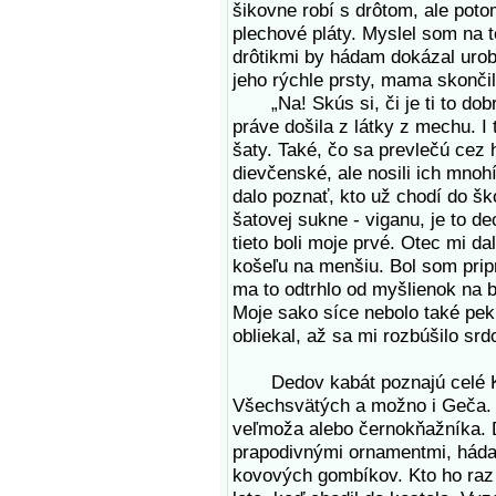
šikovne robí s drôtom, ale poto
plechové pláty. Myslel som na 
drôtikmi by hádam dokázal urobi
jeho rýchle prsty, mama skončil
„Na! Skús si, či je ti to dobr
práve došila z látky z mechu. I 
šaty. Také, čo sa prevlečú cez 
dievčenské, ale nosili ich mnohí
dalo poznať, kto už chodí do ško
šatovej sukne - viganu, je to d
tieto boli moje prvé. Otec mi da
košeľu na menšiu. Bol som pripr
ma to odtrhlo od myšlienok na b
Moje sako síce nebolo také pek
obliekal, až sa mi rozbúšilo srd
Dedov kabát poznajú celé Koš
Všechsvätých a možno i Geča. V
veľmoža alebo černokňažníka. D
prapodivnými ornamentmi, hádam
kovových gombíkov. Kto ho raz v