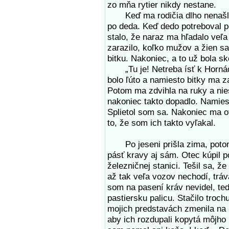
zo mňa rytier nikdy nestane.
Keď ma rodičia dlho nenašli, 
po deda. Keď dedo potreboval po
stalo, že naraz ma hľadalo veľa
zarazilo, koľko mužov a žien s
bitku. Nakoniec, a to už bola 
„Tu je! Netreba ísť k Hornádu!
bolo ľúto a namiesto bitky ma z
Potom ma zdvihla na ruky a nies
nakoniec takto dopadlo. Namies
Splietol som sa. Nakoniec ma ot
to, že som ich takto vyľakal.
Po jeseni prišla zima, potom 
pásť kravy aj sám. Otec kúpil p
železničnej stanici. Tešil sa, ž
až tak veľa vozov nechodí, tráva
som na pasení kráv nevidel, te
pastiersku palicu. Stačilo troch
mojich predstavách zmenila na 
aby ich rozdupali kopytá môjho 