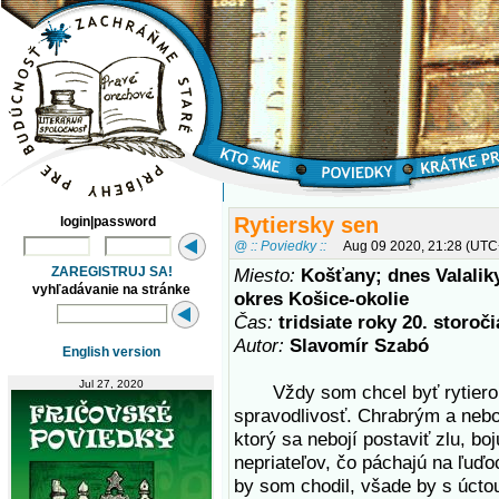
Rytiersky sen
login|password
@ :: Poviedky ::
Aug 09 2020, 21:28 (UTC
ZAREGISTRUJ SA!
Miesto:
Košťany; dnes Valalik
vyhľadávanie na stránke
okres Košice-okolie
Čas:
tridsiate roky 20. storoči
Autor:
Slavomír Szabó
English version
Jul 27, 2020
Vždy som chcel byť rytiero
spravodlivosť. Chrabrým a ne
ktorý sa nebojí postaviť zlu, b
nepriateľov, čo páchajú na ľuďo
by som chodil, všade by s úcto