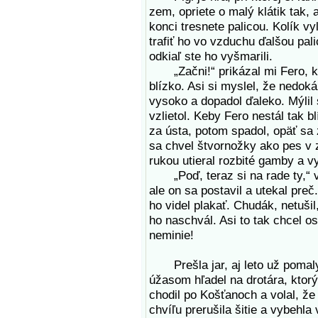
zem, opriete o malý klátik tak,
konci tresnete palicou. Kolík v
trafiť ho vo vzduchu ďalšou pali
odkiaľ ste ho vyšmarili.
„Začni!“ prikázal mi Fero, ke
blízko. Asi si myslel, že nedok
vysoko a dopadol ďaleko. Mýlil 
vzlietol. Keby Fero nestál tak bl
za ústa, potom spadol, opäť sa 
sa chvel štvornožky ako pes v z
rukou utieral rozbité gamby a v
„Poď, teraz si na rade ty,“ vy
ale on sa postavil a utekal pre
ho videl plakať. Chudák, netušil
ho naschvál. Asi to tak chcel os
neminie!
Prešla jar, aj leto už pomaly 
úžasom hľadel na drotára, ktorý
chodil po Košťanoch a volal, ž
chvíľu prerušila šitie a vybehl