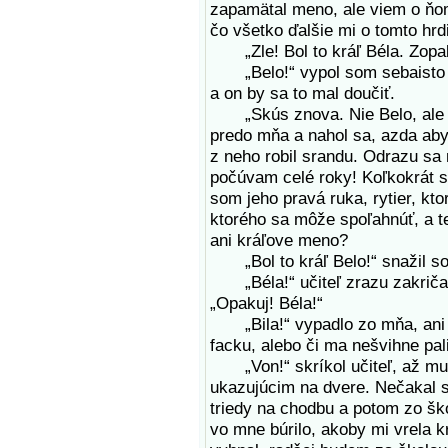
zapamätal meno, ale viem o ňom
čo všetko ďalšie mi o tomto hrdi
„Zle! Bol to kráľ Béla. Zopak
„Belo!“ vypol som sebaisto hr
a on by sa to mal doučiť.
„Skús znova. Nie Belo, ale Bél
predo mňa a nahol sa, azda aby
z neho robil srandu. Odrazu sa 
počúvam celé roky! Koľkokrát s
som jeho pravá ruka, rytier, kto
ktorého sa môže spoľahnúť, a te
ani kráľove meno?
„Bol to kráľ Belo!“ snažil som
„Béla!“ učiteľ zrazu zakričal, 
„Opakuj! Béla!“
„Bila!“ vypadlo zo mňa, ani n
facku, alebo či ma nešvihne pal
„Von!“ skríkol učiteľ, až mu v
ukazujúcim na dvere. Nečakal 
triedy na chodbu a potom zo šk
vo mne búrilo, akoby mi vrela k