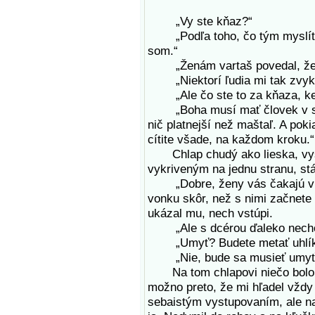
„Vy ste kňaz?“
„Podľa toho, čo tým myslíte. 
som.“
„Ženám vartaš povedal, že k
„Niektorí ľudia mi tak zvykn
„Ale čo ste to za kňaza, keď 
„Boha musí mať človek v srdci
nič platnejší než maštaľ. A pok
cítite všade, na každom kroku.“
Chlap chudý ako lieska, vyso
vykriveným na jednu stranu, stá
„Dobre, ženy vás čakajú v i
vonku skôr, než s nimi začnete 
ukázal mu, nech vstúpi.
„Ale s dcérou ďaleko nechoďt
„Umyť? Budete metať uhlíky 
„Nie, bude sa musieť umyť 
Na tom chlapovi niečo bolo. 
možno preto, že mi hľadel vžd
sebaistým vystupovaním, ale n