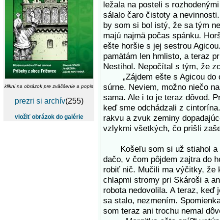
ležala na posteli s rozhodenými
sálalo čaro čistoty a nevinnost
by som si bol istý, že sa tým n
majú najmä počas spánku. Horš
ešte horšie s jej sestrou Agico
pamätám len hmlisto, a teraz pri
Nestihol. Nepočítal s tým, že z
„Zájdem ešte s Agicou do dom
súrne. Neviem, možno niečo naš
klikni na obrázok pre zväčšenie a popis
sama. Ale i to je teraz dôvod. 
prezri si archív
(255)
keď sme odchádzali z cintorína.
rakvu a zvuk zeminy dopadajúcej
vložiť obrázok do galérie
vzlykmi všetkých, čo prišli za
Košeľu som si už stiahol a ulo
dačo, v čom pôjdem zajtra do 
robiť nič. Mučili ma výčitky, že 
chlapmi stromy pri Skároši a an
robota nedovolila. A teraz, ke
sa stalo, nezmením. Spomienka 
som teraz ani trochu nemal dôv