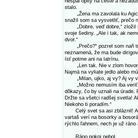
nespal opitý na ceste a nezadus
stalo.
„Žena ma zavolala ku Agici. V
snažil som sa vysvetliť, prečo
„Dobre, veď dobre,“ zložil si 
svoje šediny. „Ale i tak, ak ne
dvor.“
„Prečo?“ pozrel som naň troc
neznamená, že ma bude dirigov
ísť potme ani na latrínu.
„Len tak. Nie v zlom hovorím.
Najmä na vyliate jedlo alebo m
„Milan, ujko, aj vy? Aj vy ver
„Možno nemusím iba veriť. Mo
dôkazy, čo by uznali na úrade.
Držte sa všetci radšej svetla! 
Niekoho ti poradím.“
Celý svet sa asi zbláznil! A a
vartaš verí na bosorky a bosorá
rýchlo ľahnem, nech je už ráno 
Ráno pokoj nebol.