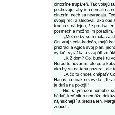
cintoríne trupáreň. Tak volajú
pochovajú, aby ich nemali na no
cintorín, nech sa nevracajú. Te
svojej reči a sledoval, ako obe
trochu s nádejou, že predsa len 
posmech a možno im poradím, č
„Možno by som mala zájsť do
Oni vraj vedia kadečo, majú ka
prezradila Agica svoj plán, jedn
vytlačí vyrážka a vzápätí zmåk
„K Židom? Čo, budeš tu vola
Nerád to hovorím, ale ešte keby
ako by sa na teba pozeral, ale t
„A čo tu chceš chápať? Čo je 
Hanuš, čo inak nezvykla. „Teraz 
je duša na pokoji!“
Nie, s tým som nemohol súhlas
hádať, keď nikto nemôže dokáza
najhlučnejší a predsa len, Marg
zobudiť.