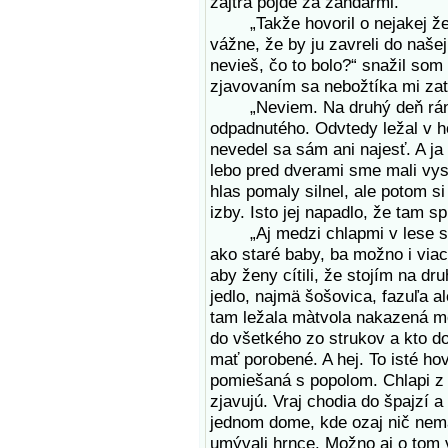
zajtra pôjde za žandármi.“
„Takže hovoril o nejakej žene
vážne, že by ju zavreli do naše
nevieš, čo to bolo?“ snažil so
zjavovaním sa nebožtíka mi zati
„Neviem. Na druhý deň ráno o
odpadnutého. Odvtedy ležal v hor
nevedel sa sám ani najesť. A ja
lebo pred dverami sme mali vy
hlas pomaly silnel, ale potom s
izby. Isto jej napadlo, že tam sp
„Aj medzi chlapmi v lese sa t
ako staré baby, ba možno i via
aby ženy cítili, že stojím na dr
jedlo, najmä šošovica, fazuľa a
tam ležala màtvola nakazená mo
do všetkého zo strukov a kto do
mať porobené. A hej. To isté ho
pomiešaná s popolom. Chlapi z 
zjavujú. Vraj chodia do špajzí a
jednom dome, kde ozaj nič nemal
umývali hrnce. Možno aj o tom v