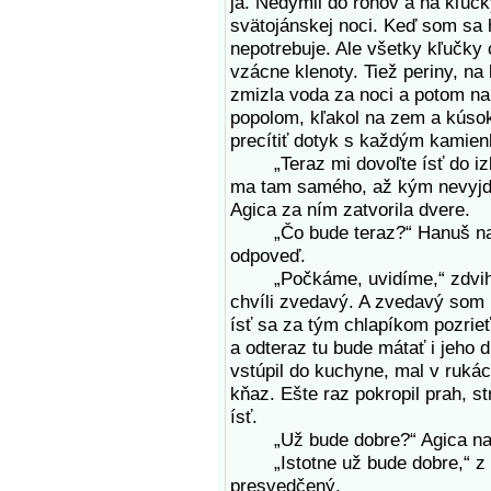
ja. Nedymil do rohov a na kľuč
svätojánskej noci. Keď som sa ho
nepotrebuje. Ale všetky kľučky 
vzácne klenoty. Tiež periny, na 
zmizla voda za noci a potom na
popolom, kľakol na zem a kúsok
precítiť dotyk s každým kamie
„Teraz mi dovoľte ísť do izby,
ma tam samého, až kým nevyjde
Agica za ním zatvorila dvere.
„Čo bude teraz?“ Hanuš na m
odpoveď.
„Počkáme, uvidíme,“ zdvihol 
chvíli zvedavý. A zvedavý som 
ísť sa za tým chlapíkom pozrieť
a odteraz tu bude mátať i jeho d
vstúpil do kuchyne, mal v ruká
kňaz. Ešte raz pokropil prah, s
ísť.
„Už bude dobre?“ Agica naň 
„Istotne už bude dobre,“ z hla
presvedčený.