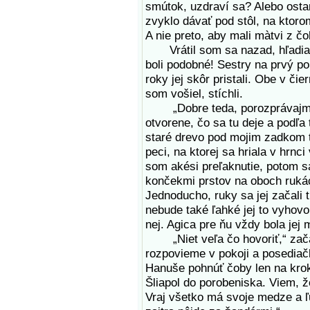
smútok, uzdraví sa? Alebo ost
zvyklo dávať pod stôl, na ktor
A nie preto, aby mali màtvi z čo
Vrátil som sa nazad, hľadiac 
boli podobné! Sestry na prvý poh
roky jej skôr pristali. Obe v či
som vošiel, stíchli.
„Dobre teda, porozprávajme 
otvorene, čo sa tu deje a podľa
staré drevo pod mojim zadkom tr
peci, na ktorej sa hriala v hrnci
som akési preľaknutie, potom sa
končekmi prstov na oboch rukách
Jednoducho, ruky sa jej začali t
nebude také ľahké jej to vyhovo
nej. Agica pre ňu vždy bola jej 
„Niet veľa čo hovoriť,“ začal
rozpovieme v pokoji a posediačk
Hanuše pohnúť čoby len na krok 
Šliapol do porobeniska. Viem, ž
Vraj všetko má svoje medze a ľ