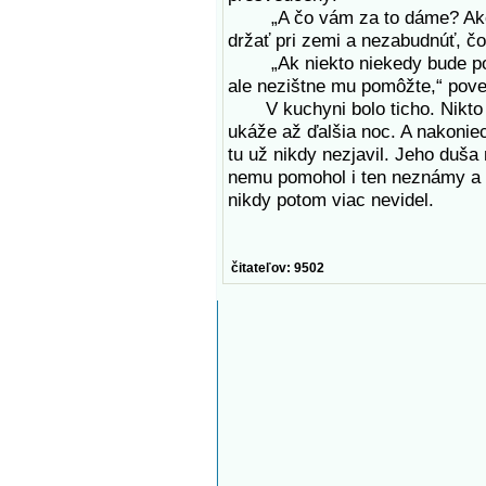
„A čo vám za to dáme? Ako s
držať pri zemi a nezabudnúť, čo
„Ak niekto niekedy bude potr
ale nezištne mu pomôžte,“ pove
V kuchyni bolo ticho. Nikto ne
ukáže až ďalšia noc. A nakonie
tu už nikdy nezjavil. Jeho duš
nemu pomohol i ten neznámy a 
nikdy potom viac nevidel.
čitateľov: 9502