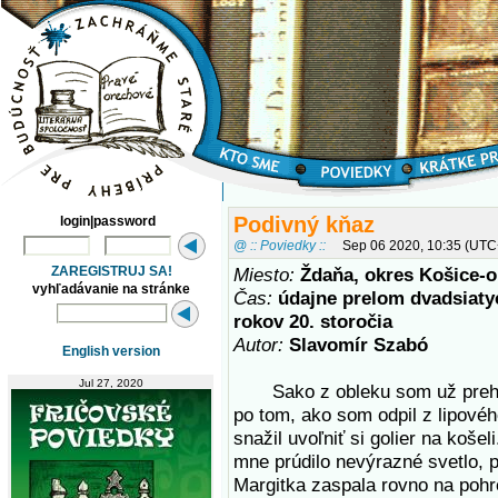
Podivný kňaz
login|password
@ :: Poviedky ::
Sep 06 2020, 10:35 (UTC
ZAREGISTRUJ SA!
Miesto:
Ždaňa, okres Košice-o
vyhľadávanie na stránke
Čas:
údajne prelom dvadsiatyc
rokov 20. storočia
Autor:
Slavomír Szabó
English version
Jul 27, 2020
Sako z obleku som už prehodi
po tom, ako som odpil z lipové
snažil uvoľniť si golier na košel
mne prúdilo nevýrazné svetlo, 
Margitka zaspala rovno na pohr