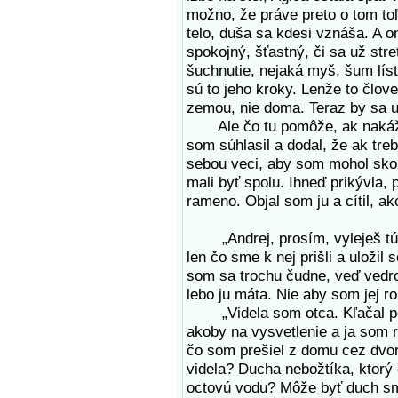
možno, že práve preto o tom toľ
telo, duša sa kdesi vznáša. A o
spokojný, šťastný, či sa už str
šuchnutie, nejaká myš, šum lís
sú to jeho kroky. Lenže to člove
zemou, nie doma. Teraz by sa u
Ale čo tu pomôže, ak nakáže
som súhlasil a dodal, že ak tre
sebou veci, aby som mohol skor
mali byť spolu. Ihneď prikývla, 
rameno. Objal som ju a cítil, ak
„Andrej, prosím, vyleješ tú v
len čo sme k nej prišli a uložil
som sa trochu čudne, veď vedro
lebo ju máta. Nie aby som jej rob
„Videla som otca. Kľačal pod 
akoby na vysvetlenie a ja som r
čo som prešiel z domu cez dvor
videla? Ducha nebožtíka, ktorý 
octovú vodu? Môže byť duch sm