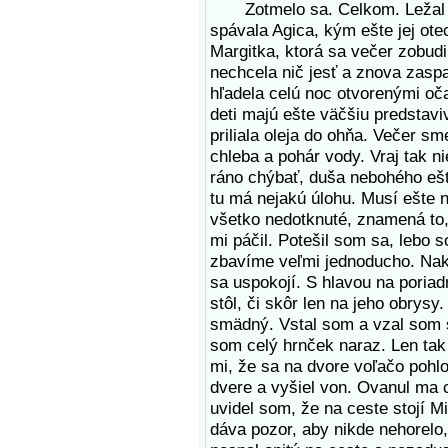
Zotmelo sa. Celkom. Ležal so
spávala Agica, kým ešte jej otec
Margitka, ktorá sa večer zobudila
nechcela nič jesť a znova zaspa
hľadela celú noc otvorenými oč
deti majú ešte väčšiu predstavi
priliala oleja do ohňa. Večer s
chleba a pohár vody. Vraj tak ni
ráno chýbať, duša nebohého ešt
tu má nejakú úlohu. Musí ešte n
všetko nedotknuté, znamená to, 
mi páčil. Potešil som sa, lebo 
zbavíme veľmi jednoducho. Nako
sa uspokojí. S hlavou na poria
stôl, či skôr len na jeho obrysy.
smädný. Vstal som a vzal som si
som celý hrnček naraz. Len ta
mi, že sa na dvore voľačo pohlo
dvere a vyšiel von. Ovanul ma 
uvidel som, že na ceste stojí M
dáva pozor, aby nikde nehorelo, 