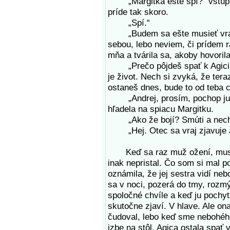
„Margitka ešte spí?“ vstúpil
príde tak skoro.
„Spí.“
„Budem sa ešte musieť vrátiť
sebou, lebo neviem, či prídem r
mňa a tvárila sa, akoby hovoril
„Prečo pôjdeš spať k Agici? V
je život. Nech si zvyká, že te
ostaneš dnes, bude to od teba ch
„Andrej, prosím, pochop ju. Bo
hľadela na spiacu Margitku.
„Ako že bojí? Smúti a nechce
„Hej. Otec sa vraj zjavuje a
Keď sa raz muž ožení, musí po
inak nepristal. Čo som si mal 
oznámila, že jej sestra vidí neb
sa v noci, pozerá do tmy, rozm
spoločné chvíle a keď ju pochytí
skutočne zjaví. V hlave. Ale ona
čudoval, lebo keď sme nebohého u
izbe na stôl, Agica ostala spať