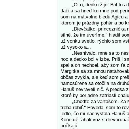
„Oco, dedko žije! Bol tu a hra
tlačila sa hneď ku mne pod perin
som na màtvolne bledú Agicu a r
ktorom je prázdny pohár a po kr
„Dievčatko, princeznička moja
silné, že im uveríme,“ hladil so
už vonku svetlo, rýchlo som vst
už vysoko a...
„Nesnívalo, mne sa to nesnív
noc a dedko bol v izbe. Prišli 
spal a on nechcel, aby som ťa z
Margitka sa za mnou naťahovala 
občas zvykla, ale keď som preši
namosúrene sa otočila na druhú 
Hanuš nevraveli nič. A predsa z 
ktoré by poriadne zatriasli chal
„Choďte za vartašom. Za Mila
treba robiť.“ Povedal som to ro
jedlo, čo mi nachystala Hanuš a 
Kone už ťahali voz s drevoruba
počkajú.