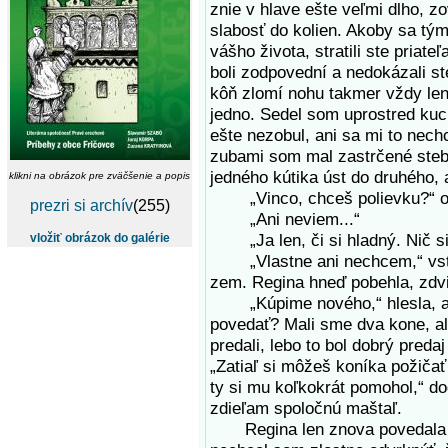
znie v hlave ešte veľmi dlho, z
slabosť do kolien. Akoby sa tým
vášho života, stratili ste priateľ
boli zodpovední a nedokázali s
kôň zlomí nohu takmer vždy len
jedno. Sedel som uprostred kuc
ešte nezobul, ani sa mi to nech
zubami som mal zastrčené steb
jedného kútika úst do druhého, 
klikni na obrázok pre zväčšenie a popis
„Vinco, chceš polievku?“ oz
prezri si archív
(255)
„Ani neviem...“
„Ja len, či si hladný. Nič si 
vložiť obrázok do galérie
„Vlastne ani nechcem,“ vstal 
zem. Regina hneď pobehla, zdvi
„Kúpime nového,“ hlesla, ale
povedať? Mali sme dva kone, a
predali, lebo to bol dobrý preda
„Zatiaľ si môžeš koníka požičať 
ty si mu koľkokrát pomohol,“ do
zdieľam spoločnú maštaľ.
Regina len znova povedala čos