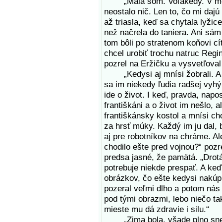
„Mala som. Voľakedy. V meste
neostalo nič. Len to, čo mi dajú
až triasla, keď sa chytala lyžic
než načrela do taniera. Ani sá
tom bôli po stratenom koňovi cí
chcel urobiť trochu natruc Reg
pozrel na Eržičku a vysvetľoval 
„Kedysi aj mnísi žobrali. A v
sa im niekedy ľudia radšej vyhý
ide o život. I keď, pravda, napo
františkáni a o život im nešlo, 
františkánsky kostol a mnísi ch
za hrsť múky. Každý im ju dal, 
aj pre robotníkov na chráme. Al
chodilo ešte pred vojnou?“ pozr
predsa jasné, že pamätá. „Drotá
potrebuje niekde prespať. A keď
obrázkov, čo ešte kedysi nakúpi
pozeral veľmi dlho a potom nás p
pod tými obrazmi, lebo niečo t
mieste mu dá zdravie i silu.“
„Zima bola, všade plno snehu