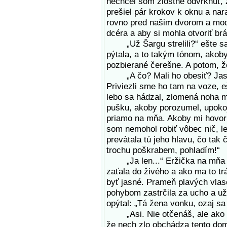
nechcel som zlostne odvrknúť, 
prešiel pár krokov k oknu a nara
rovno pred našim dvorom a mod
dcéra a aby si mohla otvoriť brá
„Už Šargu strelili?“ ešte sa l
pýtala, a to takým tónom, akoby
pozbierané čerešne. A potom, že
„A čo? Mali ho obesiť? Jasné,
Priviezli sme ho tam na voze, e
lebo sa hádzal, zlomená noha m
pušku, akoby porozumel, upokoji
priamo na mňa. Akoby mi hovoril
som nemohol robiť vôbec nič, l
prevàtala tú jeho hlavu, čo tak
trochu poškrabem, pohladím!“
„Ja len...“ Eržička na mňa hľa
zaťala do živého a ako ma to t
byť jasné. Prameň plavých vlas
pohybom zastrčila za ucho a už
opýtal: „Tá žena vonku, ozaj sa
„Asi. Nie otčenáš, ale ako s
že nech zlo obchádza tento dom