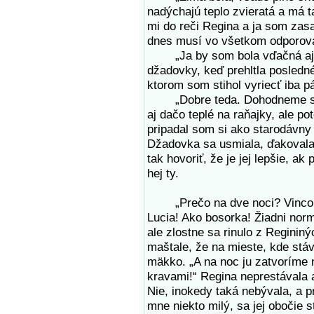
nadýchajú teplo zvieratá a má t
mi do reči Regina a ja som zasa
dnes musí vo všetkom odporov
„Ja by som bola vďačná aj za
džadovky, keď prehltla posledné 
ktorom som stihol vyriecť iba pá
„Dobre teda. Dohodneme sa,
aj dačo teplé na raňajky, ale po
pripadal som si ako starodávny 
Džadovka sa usmiala, ďakovala 
tak hovoriť, že je jej lepšie, a
hej ty.
„Prečo na dve noci? Vinco, je
Lucia! Ako bosorka! Žiadni norm
ale zlostne sa rinulo z Reginin
maštale, že na mieste, kde stá
mäkko. „A na noc ju zatvoríme n
kravami!“ Regina neprestávala a
Nie, inokedy taká nebývala, a 
mne niekto milý, sa jej obočie