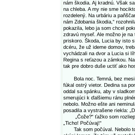
nám škodia. Aj kradnú. Však sa
na chleba. A my nie sme hocikt
rozdelený. Na urbáriu a paňšč
nám Zdobania škodia,“ rozohnila
pokazila, lebo ja som chcel po
zdravú myseľ. Ale možno je na 
priskoro. Škoda, Lucia by isto s
dcéru, že už ideme domov, treb
vychádzali na dvor a Lucia si l
Regina s reťazou a zámkou. Na
tak pre dobro duše uctiť ako h
Bola noc. Temná, bez mesiaca
fúkal ostrý vietor. Dedina sa po
oddal sa spánku, aby v sladko
smerujúci k ďalšiemu ránu plné
nebolo. Možno ešte ani neminul
posadila a vystrašene riekla: „
„Čože?“ ťažko som rozliepa
„Ticho! Počúvaj!“
Tak som počúval. Nebolo to ce