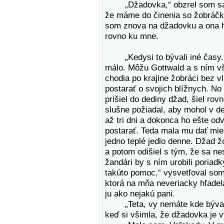
„Džadovka,“ obzrel som sa na
že máme do činenia so žobráčk
som znova na džadovku a ona h
rovno ku mne.
„Kedysi to bývali iné časy. Dž
málo. Môžu Gottwald a s ním vše
chodia po krajine žobráci bez v
postarať o svojich blížnych. No
prišiel do dediny džad, šiel rov
slušne požiadal, aby mohol v de
až tri dni a dokonca ho ešte od
postarať. Teda mala mu dať mies
jedno teplé jedlo denne. Džad ž
a potom odišiel s tým, že sa nes
žandári by s ním urobili poriadk
takúto pomoc,“ vysvetľoval som 
ktorá na mňa neveriacky hľadela
ju ako nejakú pani.
„Teta, vy nemáte kde bývať?“
keď si všimla, že džadovka je 