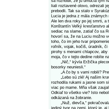
sa rozhodli, že ju umučia tým na
liali roztavené olovo, odrezali je
prebodli. Tak sa stalo v Syrakú
Lucia je jedna z mála známych 
Ale len dva roky po jej smrti, a 
Konštantín Veľký kresťanstvo a
sediac na slame, zatiaľ čo sa R
hovorí sa, že na Luciu možno ve
toho, čo im jeho tvar pripomeni
roľník, vojak, kočiš, úradník, č
pirohy s menami chlapcov, aby s
moja, čo v tejto dedine robíte n
„Nič,“ kývla Eržička plecom.
bosorky neuniesli.“
„A čo by s vami robili? Preč
„Lebo sú zlé! Aj našim kravám
rozhodila rukami a jasne som s
viac po mame. Mňa však zaujalo
Odkiaľ to všetko vie? Isto nebo
odkázaná na žobranie.
„Nuž, dievča,“ pokračovala Lu
jediný tvor na zemi, ktorý je, aj