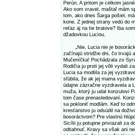
Perún. A pritom je celkom jasné
Ako som vravel, maštaľ mám sp
tom, ako dnes Šarga pošiel, mám
kone. Z jednej strany vedú do 
reťaz aj na tie bratove? Iba som
džadovkou Luciou.
„Nie, Lucia nie je bosorácke 
začínajú stridžie dni, čo trvajú
Mučeníčka! Pochádzala zo Syrakú
Rodičia ju proti jej vôli vydali
Lucia sa modlila za jej vyzdrav
sľúbila, že ak jej mama vyzdra
údajne zázračne vyzdravela a Lu
muža, ktorý ju udal konzulovi P
tom čase prenasledovaní. Konzul
sa pokloniť modlám. Keď to odm
kresťanstvo ju odsúdil na doživo
bosoráctvom? Pre vlastnú hlúpo
Sicílii ju potupne priviazali za 
odtiahnuť. Kravy sa však ani nep