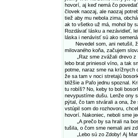
hovorí, aj keď nemá čo povedať.
človek naozaj, ale naozaj potre
tiež aby mu nebola zima, obchá
ak to všetko už má, mohol by sa
Rozdávať lásku a nezávidieť, leb
láska i nenávisť sú ako semená.
Nevedel som, ani netušil, že 
milovaného koňa, začujem slová
„Raz sme zvážali drevo z lesa
lebo brat priniesol víno, a tak 
potme, naraz sme na krížnych ce
že sa tam v noci stretajú bosork
bližšie a Paľo jednu spoznal. Kr
tu robíš? No, keby to boli boso
nevypustíme dušu. Lenže ony sa
pýtal, čo tam stvárali a ona, že
vstúpil som do rozhovoru, chcel
hovorí. Nakoniec, neboli sme jed
„A prečo by sa hrali na bosor
tušila, o čom sme nemali ani zd
„Lebo sú zo Zdoby! Aj Marika