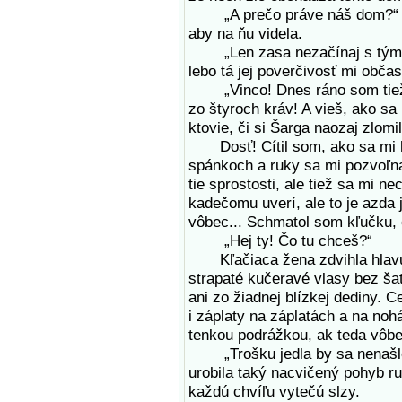
„A prečo práve náš dom?“ Reg
aby na ňu videla.
„Len zasa nezačínaj s tým, že
lebo tá jej poverčivosť mi občas
„Vinco! Dnes ráno som tiež na
zo štyroch kráv! A vieš, ako sa 
ktovie, či si Šarga naozaj zlomi
Dosť! Cítil som, ako sa mi hr
spánkoch a ruky sa mi pozvoľna
tie sprostosti, ale tiež sa mi n
kadečomu uverí, ale to je azda j
vôbec... Schmatol som kľučku, o
„Hej ty! Čo tu chceš?“
Kľačiaca žena zdvihla hlavu. 
strapaté kučeravé vlasy bez šatk
ani zo žiadnej blízkej dediny. 
i záplaty na záplatách a na noh
tenkou podrážkou, ak teda vôbe
„Trošku jedla by sa nenašlo?
urobila taký nacvičený pohyb ru
každú chvíľu vytečú slzy.