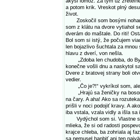
akýsi lomoz. Za tým už zreteľné
a potom krik. Vreskot plný desu
život.
Zoskočil som bosými nohami 
som z klátu na dvore vytiahol s
dverám do maštale. Do riti! Osta
Bol som si istý, že počujem vi
len bojazlivo šuchtala za mnou 
hlavu z dverí, von nešla.
„Zdoba len chudoba, do Byste
konečne vošli dnu a naskytol sa
Dvere z bratovej strany boli o
vedier.
„Čo je?!“ vykríkol som, ale L
„Hrajú sa ženičky na bosorky,
na čary. A aha! Ako sa rozuteka
prišli v noci podojiť kravy. A ak
iba vstala, vzala vidly a išla sa 
Vydýchol som si. Vlastne si v
mlieka, že si od radosti pospe
krajce chleba, ba zohriala aj fa
sa nemusel hanbiť ani ten najväč