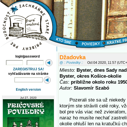
Džadovka
login|password
@ :: Poviedky ::
Oct 04 2020, 11:57 (UTC
ZAREGISTRUJ SA!
Miesto:
Byster, dnes Sady nad
vyhľadávanie na stránke
Byster, okres Košice-okolie
Čas
:
približne okolo roku 195
Autor:
Slavomír Szabó
English version
Jul 27, 2020
Pozerali ste sa už niekedy d
ktorým ste strávili celé roky, v
bol pre vás viac než zvieraťom,
naraz ho musíte nechať zastreli
okolie ohluší len na kratučkú c