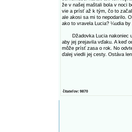
že v našej maštali bola v noci b
vie a prísť až k tým, čo to začali
ale akosi sa mi to nepodarilo. O
ako to vravela Lucia? ¼udia by m
Džadovka Lucia nakoniec u ná
aby jej prejavila vďaku. A keď
môže prísť zasa o rok. No odvt
ďalej viedli jej cesty. Ostáva le
čitateľov: 9870