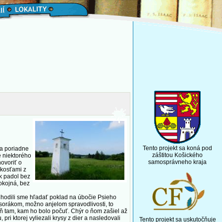
Tento projekt sa koná pod
a poriadne
záštitou Košického
e niektorého
samosprávneho kraja
hovoriť o
 kosťami z
ak padol bez
pokojná, bez
 Chodili sme hľadať poklad na úbočie Psieho
bosorákom, možno anjelom spravodlivosti, to
ň tam, kam ho bolo počuť. Chýr o ňom zašiel až
i ktorej vyliezali krysy z dier a nasledovali
Tento projekt sa uskutočňuje