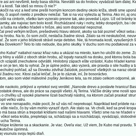
 že asi ani nevšimli, kedy basa stíchla. Nevrátili sa do hrobov, vyvádzali tam ďalej. 
l a kostí. Tak ideš so mnou či nie?“
l na voz a keď sme prešli horným koncom dediny okolo kríža, stretli sme uponáh
zky, či aspoň niekto z predkov neležal. Tak si na voz vyliezla aj Terina. Ako iní, aj 
šli na cintorín, všetko tam vyzeralo presne tak, ako povedal Lojzo. Už od bránky le
amky, ale najviac tam bolo kostí. Rozhádzané ruky i nohy, lebky dospelých, ba i detí
 a ľudia na všetko hľadeli v hrôze, akú som doposiaľ nepoznal.
 pred veľkým krížom, prešedivelú hlavu sklonil, akoby sa bál pozrieť vôkol seba a
 hrobu. Na to, čo som zočil, nestačia žiadne slová. Zdalo sa mi neskutočné, neuve
vať. Že som v jeho blízkosti strávil svoje detstvo. Nie, tá hromada kostí, vysušenýc
ka človekom? Telo to isto nebude, iba jeho skutky. V duchu som mu poďakoval za vše
 Kuba!“ natiahol naraz kňaz ruku a ukázal na miesto, kam ho uložili do zeme. Zo
y hliny a vàšili z oboch strán hrobu, až lopaty narazili na dosku, pod ktorou bola b
by ich vzápätí znechutene odvrátili. Hnilobný zápach ešte vzrástol, Kubo hľadel kam
e on je ten, kto tu vyhral. Že je úplne jedno, ako vyzerá, ale pravda o sile hudby a 
hutný pohľad, až sa človeku zdvíhal žalúdok, pozornosť všetkých sa naraz obrátila
iadnu noc. Ktosi začal kričať, že je to zázrak, iní, že bosoráctvo.
tom, ako som videl màtvolné zvyšky Jeníkovo tela, sa mi zdalo celkom odporné, ak 
okolo, prikývol a vyriekol svoj verdikt: „Nanoste drevo a postavte hranicu! Bas
tok dreva, ale do práce sa zapojili všetci. Aj Terina. Väčšie drúky sme nosili spol
a o chvíľku už vysoké plamene lízali bachratý nástroj, na ktorom začali praskať strun
pil veľkú vatru.
 sne nenapadlo, máte pocit, že už vás nič neprekvapí. Napríklad keď prídete na c
 ešte niečo, čo by vám mohlo vyraziť dych. Ale stalo sa. Vo chvíli, keď sa prvé krop
ako má basa strún a trepotali krídlami nad našimi hlavami. Všetci sme na ne hľadeli
 vôkol seba krútia, prepletajú sa, schádzajú sa a rozchádzajú, vyvádzajú, slobodné
 ucha Terina.
hlúpe krútenie sa a skackanie. Je viac. Oveľa viac. Už viem, že Kubo mal pravdu. 
skutočne úprimná.
 vsunula svoju teplú dlaň.