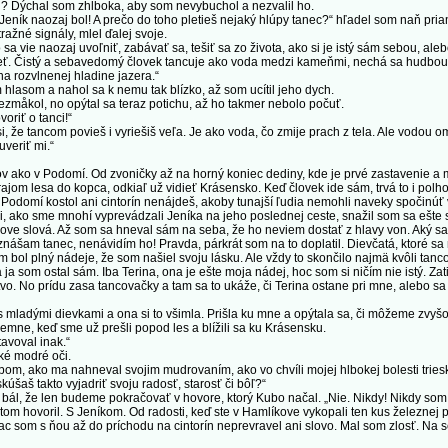
ci? Dýchal som zhlboka, aby som nevybuchol a nezvalil ho.
eník naozaj bol! A prečo do toho pletieš nejaký hlúpy tanec?“ hľadel som naň pr
ažné signály, mlel ďalej svoje.
 vie naozaj uvoľniť, zabávať sa, tešiť sa zo života, ako si je istý sám sebou, alebo
ieť. Čistý a sebavedomý človek tancuje ako voda medzi kameňmi, nechá sa hudbou u
na rozvlnenej hladine jazera.“
asom a nahol sa k nemu tak blízko, až som ucítil jeho dych.
åkol, no opýtal sa teraz potichu, až ho takmer nebolo počuť.
riť o tanci!“
že tancom povieš i vyriešiš veľa. Je ako voda, čo zmije prach z tela. Ale vodou o
uveriť mi.“
o v Podomí. Od zvoničky až na horný koniec dediny, kde je prvé zastavenie a modli
jom lesa do kopca, odkiaľ už vidieť Krásensko. Keď človek ide sám, trvá to i polhod
V Podomí kostol ani cintorín nenájdeš, akoby tunajší ľudia nemohli naveky spočin
li, ako sme mnohí vyprevádzali Jeníka na jeho poslednej ceste, snažil som sa ešte 
ove slová. Až som sa hneval sám na seba, že ho neviem dostať z hlavy von. Aký sa le
nášam tanec, nenávidím ho! Pravda, párkrát som na to doplatil. Dievčatá, ktoré sa m
som bol plný nádeje, že som našiel svoju lásku. Ale vždy to skončilo najmä kvôli tan
a ja som ostal sám. Iba Terina, ona je ešte moja nádej, hoc som si ničím nie istý. Za
o. No prídu zasa tancovačky a tam sa to ukáže, či Terina ostane pri mne, alebo sa
ladými dievkami a ona si to všimla. Prišla ku mne a opýtala sa, či môžeme zvyšok
ne, keď sme už prešli popod les a blížili sa ku Krásensku.
avoval inak.“
é modré oči.
m, ako ma nahneval svojim mudrovaním, ako vo chvíli mojej hlbokej bolesti trieska
šaš takto vyjadriť svoju radosť, starosť či bôľ?“
l, že len budeme pokračovať v hovore, ktorý Kubo načal. „Nie. Nikdy! Nikdy som 
tom hovoril. S Jeníkom. Od radosti, keď ste v Hamlíkove vykopali ten kus železnej
som s ňou až do príchodu na cintorín neprevravel ani slovo. Mal som zlosť. Na se