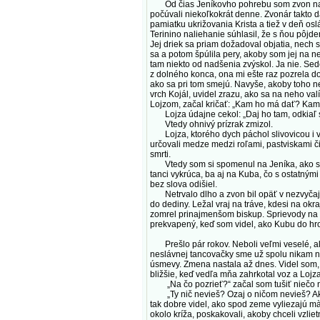
Od čias Jeníkovho pohrebu som zvon našej 
počúvali niekoľkokrát denne. Zvonár takto dá
pamiatku ukrižovania Krista a tiež v deň os
Terinino naliehanie súhlasil, že s ňou pôjd
Jej driek sa priam dožadoval objatia, nech 
sa a potom špúlila pery, akoby som jej na ne
tam niekto od nadšenia zvýskol. Ja nie. Sed
z dolného konca, ona mi ešte raz pozrela do 
ako sa pri tom smejú. Navyše, akoby toho neb
vrch Kojál, uvidel zrazu, ako sa na neho val
Lojzom, začal kričať: „Kam ho má dať? Ka
Lojza údajne cekol: „Daj ho tam, odkiaľ si
Vtedy ohnivý prízrak zmizol.
Lojza, ktorého dych páchol slivovicou i vše
určovali medze medzi roľami, pastviskami či
smrti.
Vtedy som si spomenul na Jeníka, ako sme s
tanci vykrúca, ba aj na Kuba, čo s ostatnými
bez slova odišiel.
Netrvalo dlho a zvon bil opäť v nezvyčajný
do dediny. Ležal vraj na tráve, kdesi na ok
zomrel prinajmenšom biskup. Sprievody na ci
prekvapený, keď som videl, ako Kubu do hrob
Prešlo pár rokov. Neboli veľmi veselé, ale
neslávnej tancovačky sme už spolu nikam neš
úsmevy. Zmena nastala až dnes. Videl som, a
bližšie, keď vedľa mňa zahrkotal voz a Lojza
„Na čo pozrieť?“ začal som tušiť niečo 
„Ty nič nevieš? Ozaj o ničom nevieš? Akýsi 
tak dobre videl, ako spod zeme vyliezajú màt
okolo kríža, poskakovali, akoby chceli vzlie