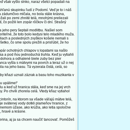
Keď však vyšlo slnko, naraz všetci popadali na
ľanú skupinku ľudí z Podomí. Veď je to i náš
ona zádumčivo mlčala, no bola stále krásna,
žali po zemi zhnité telá, mnohými preliezali
, čo požili len zopár rôčkov či dní. Strašný
 jeho pery šeptali modlitbu. Našiel som
riteľné, že toto bolo kedysi telo mladého muža.
h šliach a posledných zvyškov košele nemali s
tko, čo sme spolu prežili a prisľúbil, že ho
pár ochotných chlapov s lopatami sa našlo
asa a pod ňou jednoduchá truhla. Keď ju vytiahli
si dohora a odhalené biele zuby bez pier
tanca vyšla s màtvymi na povrch a teraz už o nej
 na jeho basu. Tá vyzerala čistá, celá, so
by kňazi uznali zázrak a basu toho muzikanta v
u upálime!“
u a keď už hranica stála, keď sme na jej vrch
y. Po chvíli zhorela celá. Vtedy kňaz vytiahol
intorín, na ktorom sa všade váľajú màtve telá,
aje svätenej vody dotkli plameňov hranice, z
 v nemom úžase, ako krúžia, ako letia spoločne
, hravé a krásne.
Terina, aj ja sa chcem naučiť tancovať. Pomôžeš