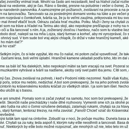
zvoničky vnímal inak. Mnohí sa často ani nezastavili, keď sa hlahol začal rozl
val na vedomie, aký je čas. Ráno o šiestej, presne na poludnie i večer o ôsmej. Zvon
láv narodenín panovníka. A samozrejme pri požiaroch, zvolávaní na procesie a na po
em na tancovačku. Tancovalo sa za poslednými domami vonku na lúke a po večeri pri
som rozprával o čomkoľvek, tvárila sa, že ju to veľmi zaujíma, prikyvovala mi tou 
 mal ihneď vtlačiť bozk. Odrazu začala hrať muzika. Polku. Muži i ženy sa chytali z
el som na tráve a hľadel na Terinu ako stojí, ako nepokojne prešľapuje z nohy na n
očí a šla tancovať s ním. A ja, zožieraný zlosťou i hanbou, načo som tu vlastne liez
olo dosť, nalepil sa na mňa Lojza, starý furman a korheľ, aby mi vyrozprával, čo s
í ohnivý sud. V tom sude bol vraj akýsi chlapík, čo držal v ruke hraničný kameň, ak
m ho mám dať?“
 ho vzal!“
tkým iným, čo si kde vypýtal, kto mu čo nalial, mi potom začal vysvetľovať, že ta
 časťami lesa, boli veľmi úplatní. Hraničné kamene ukladali podľa toho, kto im dal
a báli ísť Na dalekých, lebo nepokojní màtvi sa tam vracajú na svet. Pozeral som
 muzikantmi vyhrával a tváril sa nadšene, akoby celý svet patril iba jemu. Cítil so
 čas. Znova zvolával na pohreb, i keď v Podomí nikto nezomrel. Našli však Kubu,
raji poľa, srdce mu nebilo, nedýchal. A bol som prekvapený, že na jeho pohreb zvolá
ntorín ku krásenskému kostolu kráčali zo všetkých strán. I ja som tam išiel. Nechc
u uložili aj s basou.
 ani smutné. Pomaly som si začal zvykať na samotu, hoc som bol prekvapený, že an
li. Skončili naše prechádzky i naše dlhé rozhovory. Vymenili sme ich za strohé p
ko ľudia na ulici o čomsi vzrušene debatujú, zalamujú rukami, chytajú sa za hlavy
, starý furman, tentoraz triezvy, na mňa zavolal: „Fanoš! Chcieť vziať do Krásenska
nevšedné.
tulák tam spal na cintoríne. Zobudil sa v noci, že počuje muziku. Dunela basa a hr
vi. Chytali sa za ruky, teda aspoň tí, ktorým ruky ešte neodhnili a tancovali. Basa d
tnuť. Niektorých by ešte bolo možné rozpoznať, ale mnohých už nie, lebo telo im už 