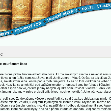
+0)
žšie neurčenom čase
 zvona pichol hrot neviditeľného noža. Až ma zakaždým stiahlo a nevedel som s
mlieval a len ťažko som zadržiaval plač. Jeník zomrel. Mladý. Občas sa tak stáva, ž
ia, zavalí strom. A na Jeníka padla mohutná jedľa. Ak sa pri tom všetkom dá vôbec 
rpel. Nezvíjal sa a nekričal pod ťažkým kmeňom, nemuseli sme ho ťahať s trčiacimi
 dlhší aspoň o toľko, čo trvá jediný nádych. Aj také som už videl. Viackrát. Jeník vš
lámanú ruku mu v truhle prekryli prikrývkou, nech to nevidieť. Jeho tvár vyzerala 
í celý svet. Že dokážeme všetko a osud ľudí, čo sa drú za kus chleba, nás minie.
láštne miesto. Založil ju vraj muž tajomných síl, ktorého volali Krysar. Bol možno 
kom a starým pluhom isto nie. Hral na píšťale a hudbou dokázal meniť svet. Aspo
n, ktoré zaplavili krysy. Keď sa s pánmi z radnice dohodol, vraj zahral melódiu, pr