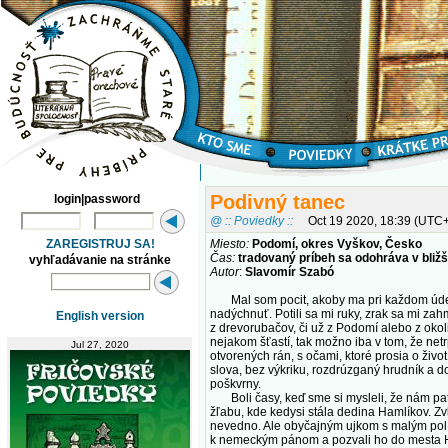
Podivný tanec
login|password
@ :: Poviedky ::
Oct 19 2020, 18:39 (UTC
ZAREGISTRUJ SA!
Miesto:
Podomí, okres Vyškov, Česko
Čas:
tradovaný príbeh sa odohráva v bli
vyhľadávanie na stránke
Autor
:
Slavomír Szabó
Mal som pocit, akoby ma pri každom údere
nadýchnuť. Potili sa mi ruky, zrak sa mi zah
English version
z drevorubačov, či už z Podomí alebo z okol
nejakom šťastí, tak možno iba v tom, že net
Jul 27, 2020
otvorených rán, s očami, ktoré prosia o život
slova, bez výkriku, rozdrúzganý hrudník a do
poškvrny.
Boli časy, keď sme si mysleli, že nám patr
žľabu, kde kedysi stála dedina Hamlíkov. Zv
nevedno. Ale obyčajným ujkom s malým políč
k nemeckým pánom a pozvali ho do mesta Hamel