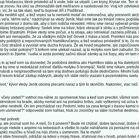
stup hlodavcov, ktoré priviedol až k vode, kde sa utopili. Len krysy, Krysar nie. Ten 
hral znovu. Na ulici sa zhromaždili deti mešťanov a nasledovali ho. Vraj ich odvliek
, iní, že sa tak stalo, keď tu bojoval Jiří z Podìbrad.
a nestihli ujsť, a tiež vojaci sa tu nemohli motať do nekonečna, aby presnorili s
h veľa. Veľmi veľa,“ nadchýnal sa vtedy Jeník. Mali sme tak po trinásť rokov, poplát
m priniesol z domu tak, aby o tom rodičia nevedeli. Hlinu sme neraz vyberali prstam
starej hrdzavej podkovy. Sedeli sme na tráve, tváre obracali k slnku a s prižmúrený
e šťastným. Práve vtedy sme počuli, a to obaja, ako odniekiaľ zaznela píšťala. N
y nám ani nenapadlo, že za všetkým môže byť človek z mäsa a kostí. Premkol nás poc
stry pobitých a nepochovaných Hamlíkovčanov, a tiež snahou privlastniť si to, čo m
li čosi strašné a vyvolali sme ducha Krysara. Že ak hneď neujdeme, ale započúvam
Kto by ostal pokojný? S krikom sme utekali nazad, aj tú motyku som tam zabudol. D
časoch to žijeme. ¼udia si azda pomaly začnú dávať zámky aj na šopy, aby im tam n
 aj keď som sa dozvedel, že podobná dedina ako Hamlíkov stála aj Na dalekých. 
 že by sme si nedokázali zohnať ďalšiu motyku či krompáč. Nešli sme nikam, pretože 
 krutosti a nespravodlivosti sa tam vraj dodnes potulujú duše dedinčanov. Mnohí ľud
li lesom kráčať zástup màtvych, akoby ich stále niečo viazalo k pozemskému svetu. 
t,“ kývol vtedy Jeník oboma plecami naraz a tým to skončilo. Nakoniec, viac než 
 včely uleteli?“ vytrhol ma náhle zo spomienok hlas a keď som precitol, všimol som 
 strniskom na brade, akoby nemal ani na poriadnu britvu, zato vyškerený od ucha 
Vlastne nestretli. On len prechádzal cez Podomí, lebo sa zasa terigal s basou kamsi 
 usmievať?“ odpovedal som nahlas, hluk zo zvoničky sa stále rozliehal dedinou, 
 mať pohreb.
 ale poznal som ho. A vieš, čo ti poviem? Bude mi chýbať, dobre tancoval, dobre s
z tancuje niekde s anjelmi na nebesiach a všetko to naše naháňanie za peniazmi na 
ajskú muzičku a hľadí na nás zhora s úsmevom. Na to mysli!“
ále hlasnejší, odrážal sa kdesi v mojej hlave, sťahoval ma v hrudi, priam bolel.