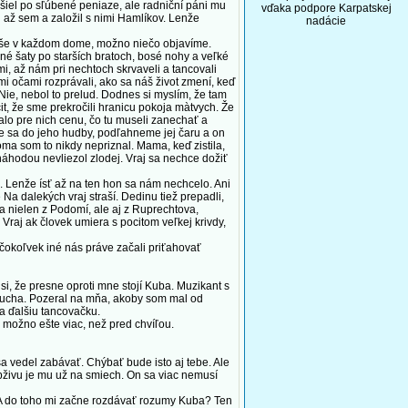
si šiel po sľúbené peniaze, ale radniční páni mu
vďaka podpore Karpatskej
ol až sem a založil s nimi Hamlíkov. Lenže
nadácie
krýše v každom dome, možno niečo objavíme.
ané šaty po starších bratoch, bosé nohy a veľké
i, až nám pri nechtoch skrvaveli a tancovali
mi očami rozprávali, ako sa náš život zmení, keď
ie, nebol to prelud. Dodnes si myslím, že tam
it, že sme prekročili hranicu pokoja màtvych. Že
alo pre nich cenu, čo tu museli zanechať a
e sa do jeho hudby, podľahneme jej čaru a on
oma som to nikdy nepriznal. Mama, keď zistila,
áhodou nevliezol zlodej. Vraj sa nechce dožiť
Lenže ísť až na ten hon sa nám nechcelo. Ani
Na dalekých vraj straší. Dedinu tiež prepadli,
ia nielen z Podomí, ale aj z Ruprechtova,
Vraj ak človek umiera s pocitom veľkej krivdy,
čokoľvek iné nás práve začali priťahovať
si, že presne oproti mne stojí Kuba. Muzikant s
k ucha. Pozeral na mňa, akoby som mal od
na ďalšiu tancovačku.
možno ešte viac, než pred chvíľou.
a vedel zabávať. Chýbať bude isto aj tebe. Ale
obživu je mu už na smiech. On sa viac nemusí
 A do toho mi začne rozdávať rozumy Kuba? Ten