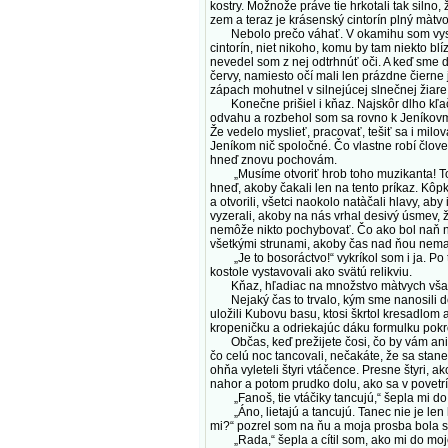
kostry. Možnože práve tie hrkotali tak silno,
zem a teraz je krásenský cintorín plný màtvo
Nebolo prečo váhať. V okamihu som vyskoči
cintorín, niet nikoho, komu by tam niekto blí
nevedel som z nej odtrhnúť oči. A keď sme do
červy, namiesto očí mali len prázdne čierne j
zápach mohutnel v silnejúcej slnečnej žiare
Konečne prišiel i kňaz. Najskôr dlho kľačal
odvahu a rozbehol som sa rovno k Jeníkovmu
Že vedelo myslieť, pracovať, tešiť sa i milo
Jeníkom nič spoločné. Čo vlastne robí člove
hneď znovu pochovám.
„Musíme otvoriť hrob toho muzikanta! Toho
hneď, akoby čakali len na tento príkaz. Kôpk
a otvorili, všetci naokolo natàčali hlavy, a
vyzerali, akoby na nás vrhal desivý úsmev, ž
nemôže nikto pochybovať. Čo ako bol naň nec
všetkými strunami, akoby čas nad ňou nemal ž
„Je to bosoráctvo!“ vykríkol som i ja. Po 
kostole vystavovali ako svätú relikviu.
Kňaz, hľadiac na množstvo màtvych všade na
Nejaký čas to trvalo, kým sme nanosili dosta
uložili Kubovu basu, ktosi škrtol kresadlom 
kropeničku a odriekajúc dáku formulku pokro
Občas, keď prežijete čosi, čo by vám ani vo
čo celú noc tancovali, nečakáte, že sa stane
ohňa vyleteli štyri vtáčence. Presne štyri, 
nahor a potom prudko dolu, ako sa v povetrí
„Fanoš, tie vtáčiky tancujú,“ šepla mi do
„Áno, lietajú a tancujú. Tanec nie je len 
mi?“ pozrel som na ňu a moja prosba bola 
„Rada,“ šepla a cítil som, ako mi do mojej