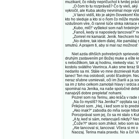
muzikant, čo nikdy nepričuchol k tvrdej prá
„O čom to tu rozprávaš? Čo ty vieš, aký J
vykročil, ale Kuba akoby nevnímal moje výstr
„V tanci vidíš, kto je akým človekom! Kto sa
kto ho sleduje a kto si o ňom čo môže mysl
vzdušnom víre, či ranné lúče slnka iskriace 
„Kubo, mlč!“ vyštekol som naň hrdelným hl
„Fanoš, kedy si naposledy tancoval?“ nezm
„Zomrel mi kamarát. Jeník. Nechcem hovo
„No dobre, tak idem ďalej. Ale pamätaj si, 
smutnú. A prajem ti, aby si mal raz možnosť 
Niet azda dlhších pohrebných sprievodov ak
druhým zastavením pri Božej muke a ešte kra
s nebožtíkom, tak aj hodinu, niekedy viac. 
kostolu svätého Vavrinca. A ako sme teraz š
nedarilo sa mi. Stále vo mne doznievali Kub
tanec! Ten ma oslobodí, urobí šťastným. Nez
neraz sľubne usmievali, oči im žiarili a ja 
sa im z toho celkom zamotali hlavy i srdcia 
spomínal na Jeníka, na naše spoločné detstv
nanajvýš dobre prepletať nohami.
Pozrel som na Terinu, ako kráča v rade s m
„Na čo myslíš? Na Jeníka?“ opýtala sa jem
Prikývol som. „Hej, i keď som si to predst
„Ako inak?“ zabodla do mňa svoje hlbok
Porozprával som jej, čo sa mi stalo s Kubo
„A ty, keď si sám, netancuješ nikdy? Neskú
„Čože?!“ skoro som zhíkol, lebo som sa bá
„Ale tancoval si, tancoval. Včera si mi o 
Naozaj. Terina mala pravdu. No a čo! Viac 