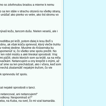
iamo so zdvihnutou bradou a mierne k nemu
 sa len stále v strachu obzerá na všetky strany,
nášať ako pierko vo vetre, ako list stromu vo
mývaš kožu, tancom dušu. Nielen veselú, ale i
tba pri kríži, potom ďalej k lesu Boří s
inu, ak však kráča sprievod, ktorý vlečie truhlu
úť v rodnej dedine. Musíme do Krásenska ku
spomenúť si, čo všetko sme spolu prežili. No
n robil múdry a aké trieskal sprostosti. Vraj
i páčili, okolo ktorých som sa krútil, sa na mňa
covačkám. Netancujem a ony krepčili s inými, až
tiaľ sme sa len prechádzali, ako i včera, keď som
 nechá zbalamútiť nejakým truľom, čo vie
 sprievodu ísť spolu.
l nejaké sprostosti o tanci.
netancoval, ani netancujem!“
 podkovy. Nespomínaš si?“
ba, na Kuba, na svet, čo mi vzal kamaráta.