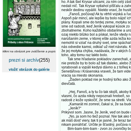
ho. A tak šiel Krysar ulicami, za ním celý zá
nedali nič. Tak Krysar vytiahol píšťalu a za
neskôr dedinu vypálili. Niekto vraví, že husiti
„Fanoš, počúvaj! Ak tu vtrhli vojská a ľudi
Aspoň pár mincí, ale lepšie by bolo nájsť ic
plány. Kopali sme do tvrdej zeme, motyku so
sme od radosti, keď Jeník vykopal kúsok zo 
zbohatneme. Koho každého obdaríme a urobím
ozaj niekto blízko bol a pískal, lenže vted
narúšaním zeme, v ktorej ešte azda ležia ko
nemohli si vziať na druhý svet, sme spácha
nás odvedie kamsi, odkiaľ už niet návratu. 
že jej motyka chýba, nadávala, že v akých 
klikni na obrázok pre zväčšenie a popis
toho, aby tomu raz takto bolo.
Tak sme hľadanie pokladov zanechali, a to
prezri si archív
(255)
nie pretože by to bolo až tak ďaleko, alebo
vyrabovali a vypáli kedysi dávno a z toľkej
vložiť obrázok do galérie
Senetářova i Krásenska vraveli, že tam vide
vracia sa miesto skonania.
„Žiaden poklad nie je hodný toľko ako živo
dievčatá.
„Hej, Fanoš, a ty tu čo tak stojíš, akoby ti
vlasmi, čo azda nikdy nepoznali hrebeň, so
radosti z kože vyskočiť, že sme sa stretli. 
„Kamarát mi zomrel, čakal si, že sa budem
„Jeník?“
Prikývol som. Jasne, že Jeník, veď on bude
„No, ja som ho tiež poznal. Nie tak ako ty,
ak máš dosť viery, tak ti je jasné, že tera
nikam ponáhľať. Určite je šťastný, počúva r
Bim-bam-bim-bam - zvon zo zvoničky bol st