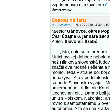
vzpriameným ukazovákom
čí
čitateľov: 9520
Cestou na faru
@ :: Poviedky ::
Nov 29 2020, 11:30 (UTC
Miesto:
Gánovce, okres Pop
Čas:
údajne 6. januára 1940
Autor:
Slavomír Szabó
„Isto, dalo sa to predpokl
Mníchovskej dohode nebolo ni
než Hlinkova slovenská ľudová
značili dve možné riešenia a m
mohlo. Teda v strane bol boj
nenazýval. Ale v podstate išlo
sa bude Slovensko vyvíjať. Mo
umierneného krídla, ale Karol
Čechov ani cítiť. Darmo boli j
úniu s Poľskom. Nakoniec, an
rovno k samostatnému Slovens
autonómiu. A to sa i na krátk