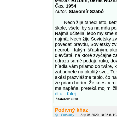
Miesto:
Brzotín, okres Rožň
Čas:
1954
Autor:
Slavomír Szabó
Nech žije tanec! Isto, keby
škole, všetci by sa na mňa po
Najmä učitelia, lebo my sme sa
najmä: Nech žije Sovietsky z
povedať pravdu, Sovietsky zv
neurobili takým šťastným, ako
dievčatá, na ktoré zvyčajne 
odrazu samé podajú ruku, dovo
hľadia vám priamo do tváre, kr
zabudnete na okolitý svet. Te
akési prazvláštne teplo, čo n
že priam horím. Že kdesi v mo
ma napåňa, preteká mojimi ži
čítať ďalej...
čitateľov: 9820
Podivný kňaz
@ :: Poviedky ::
Sep 06 2020, 10:35 (UTC