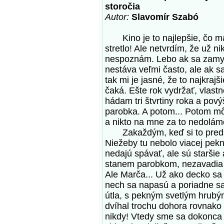
storočia
Autor:
Slavomír Szabó
Kino je to najlepšie, čo ma
stretlo! Ale netvrdím, že už ni
nespoznám. Lebo ak sa zamys
nestáva veľmi často, ale ak s
tak mi je jasné, že to najkrajš
čaká. Ešte rok vydržať, vlastn
hádam tri štvrtiny roka a pov
parobka. A potom... Potom m
a nikto na mne za to nedoláme
Zakaždým, keď si to predsta
Niežeby tu nebolo viacej pekn
nedajú spávať, ale sú staršie 
stanem parobkom, nezavadia o
Ale Marča... Už ako decko sa 
nech sa napasú a poriadne sa
útla, s pekným svetlým hrubým
dvíhal trochu dohora rovnako
nikdy! Vtedy sme sa dokonca a