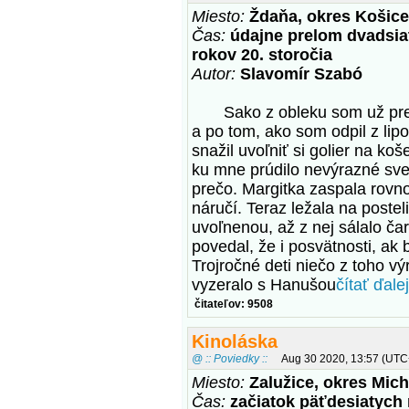
Miesto:
Ždaňa, okres Košice
Čas:
údajne prelom dvadsiat
rokov 20. storočia
Autor:
Slavomír Szabó
Sako z obleku som už preho
a po tom, ako som odpil z lip
snažil uvoľniť si golier na koš
ku mne prúdilo nevýrazné svet
prečo. Margitka zaspala rovn
náručí. Teraz ležala na poste
uvoľnenou, až z nej sálalo ča
povedal, že i posvätnosti, ak 
Trojročné deti niečo z toho v
vyzeralo s Hanušou
čítať ďalej
čitateľov: 9508
Kinoláska
@ :: Poviedky ::
Aug 30 2020, 13:57 (UTC
Miesto:
Zalužice, okres Mic
Čas:
začiatok päťdesiatych 