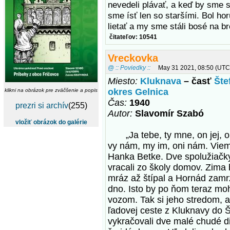
nevedeli plávať, a keď by sme sa
sme ísť len so staršími. Bol hor
lietať a my sme stáli bosé na b
čitateľov: 10541
Vreckovka
@ :: Poviedky ::
May 31 2021, 08:50 (UTC
Miesto:
Kluknava
– časť
Šte
okres Gelnica
klikni na obrázok pre zväčšenie a popis
Čas:
1940
prezri si archív
(255)
Autor:
Slavomír Szabó
vložiť obrázok do galérie
„Ja tebe, ty mne, on jej, o
vy nám, my im, oni nám. Viem,
Hanka Betke. Dve spolužiačky
vracali zo školy domov. Zima 
mráz až štípal a Hornád zam
dno. Isto by po ňom teraz mohl
vozom. Tak si jeho stredom, a
ľadovej ceste z Kluknavy do 
vykračovali dve malé chudé die