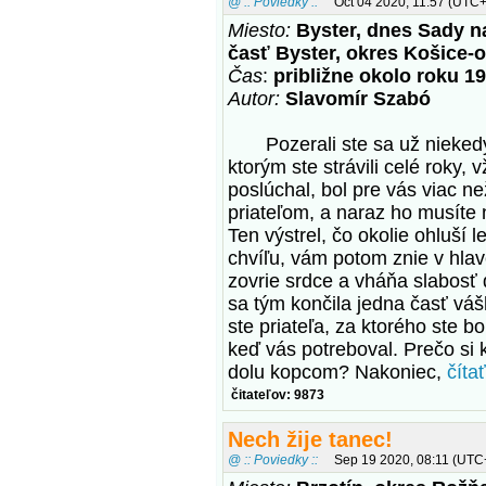
@ :: Poviedky ::
Oct 04 2020, 11:57 (UTC
Miesto:
Byster, dnes Sady n
časť Byster, okres Košice-o
Čas
:
približne okolo roku 1
Autor:
Slavomír Szabó
Pozerali ste sa už niekedy 
ktorým ste strávili celé roky, 
poslúchal, bol pre vás viac n
priateľom, a naraz ho musíte 
Ten výstrel, čo okolie ohluší 
chvíľu, vám potom znie v hlav
zovrie srdce a vháňa slabosť 
sa tým končila jedna časť vášho
ste priateľa, za ktorého ste 
keď vás potreboval. Prečo si 
dolu kopcom? Nakoniec,
čítať
čitateľov: 9873
Nech žije tanec!
@ :: Poviedky ::
Sep 19 2020, 08:11 (UTC