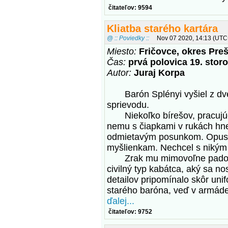
čitateľov: 9594
Kliatba starého kartára
@ :: Poviedky ::
Nov 07 2020, 14:13 (UTC
Miesto:
Fričovce, okres Pre
Čas:
prvá polovica 19. storo
Autor:
Juraj Korpa
Barón Splényi vyšiel z dver
sprievodu.
Niekoľko bírešov, pracujúc
nemu s čiapkami v rukách hne
odmietavým posunkom. Opustil 
myšlienkam. Nechcel s nikým 
Zrak mu mimovoľne padol na
civilný typ kabátca, aký sa nos
detailov pripomínalo skôr uni
starého baróna, veď v armáde
ďalej...
čitateľov: 9752