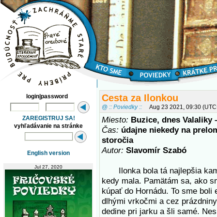
Cesta za Ilonkou
login|password
@ :: Poviedky ::
Aug 23 2021, 09:30 (UTC
ZAREGISTRUJ SA!
Miesto:
Buzice, dnes Valaliky 
vyhľadávanie na stránke
Čas:
údajne niekedy na prelom
storočia
Autor:
Slavomír Szabó
English version
Jul 27, 2020
Ilonka bola tá najlepšia kam
kedy mala. Pamätám sa, ako sm
kúpať do Hornádu. To sme boli 
dlhými vrkočmi a cez prázdniny 
dedine pri jarku a šli samé. Ne