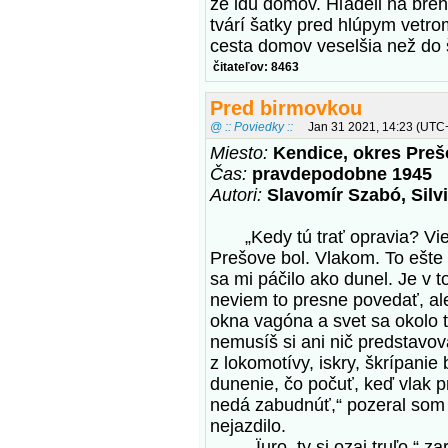
že idú domov. Hľadeli na bre
tvárí šatky pred hlúpym vetrom,
cesta domov veselšia než do 
čitateľov: 8463
Pred birmovkou
@ :: Poviedky ::
Jan 31 2021, 14:23 (UTC
Miesto:
Kendice, okres Preš
Čas:
pravdepodobne 1945
Autori:
Slavomír Szabó, Silv
„Kedy tú trať opravia? Vieš
Prešove bol. Vlakom. To ešte 
sa mi páčilo ako dunel. Je v 
neviem to presne povedať, al
okna vagóna a svet sa okolo t
nemusíš si ani nič predstavova
z lokomotívy, iskry, škrípanie
dunenie, čo počuť, keď vlak 
nedá zabudnúť,“ pozeral som s
nejazdilo.
„Ïuro, ty si ozaj truľo,“ zar