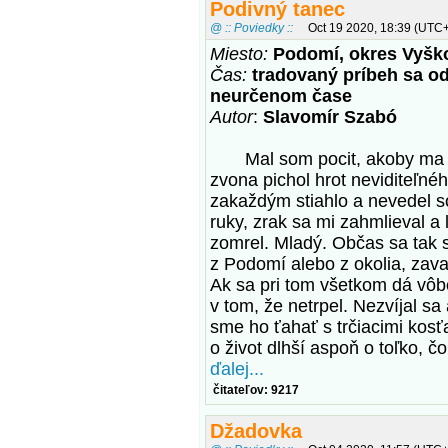
Podivný tanec
@ :: Poviedky ::
Oct 19 2020, 18:39 (UTC
Miesto:
Podomí, okres Vyšk
Čas:
tradovaný príbeh sa od
neurčenom čase
Autor
:
Slavomír Szabó
Mal som pocit, akoby ma p
zvona pichol hrot neviditeľné
zakaždým stiahlo a nevedel s
ruky, zrak sa mi zahmlieval a
zomrel. Mladý. Občas sa tak s
z Podomí alebo z okolia, zava
Ak sa pri tom všetkom dá vôb
v tom, že netrpel. Nezvíjal 
sme ho ťahať s trčiacimi kosť
o život dlhší aspoň o toľko, č
ďalej...
čitateľov: 9217
Džadovka