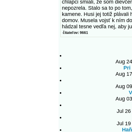
chlapci smiali, že som dievč
nepozrela. Stalo sa to po to
kamene. Husi jej totiž plával
domov. Musela vojsť k ním do
hádzal tesne vedľa nej, aby j
čitateľov: 9661
Aug 24
Pri
Aug 17
Aug 09
V
Aug 03
Jul 26
Jul 19
Haň