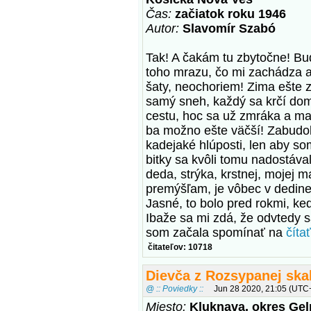
Čas:
začiatok roku 1946
Autor:
Slavomír Szabó
Tak! A čakám tu zbytočne! Bu
toho mrazu, čo mi zachádza až
šaty, neochoriem! Zima ešte zú
samý sneh, každý sa krčí dom
cestu, hoc sa už zmráka a mal
ba možno ešte väčší! Zabudol 
kadejaké hlúposti, len aby so
bitky sa kvôli tomu nadostáva
deda, strýka, krstnej, mojej 
premýšľam, je vôbec v dedine
Jasné, to bolo pred rokmi, ke
Ibaže sa mi zdá, že odvtedy s
som začala spomínať na
čítať
čitateľov: 10718
Dievča z Rozsypanej ska
@ :: Poviedky ::
Jun 28 2020, 21:05 (UTC
Miesto:
Kluknava, okres Gel