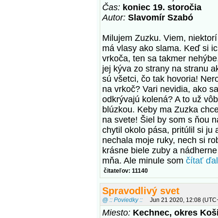
Čas:
koniec 19. storočia
Autor:
Slavomír Szabó
Milujem Zuzku. Viem, niektorí
má vlasy ako slama. Keď si ic
vrkoča, ten sa takmer nehýbe
jej kýva zo strany na stranu a
sú všetci, čo tak hovoria! Ne
na vrkoč? Vari nevidia, ako sa
odkrývajú kolená? A to už vô
blúzkou. Keby ma Zuzka chcel
na svete! Šiel by som s ňou n
chytil okolo pása, pritúlil si j
nechala moje ruky, nech si ro
krásne biele zuby a nádherne
mňa. Ale minule som
čítať ďal
čitateľov: 11140
Spravodlivý svet
@ :: Poviedky ::
Jun 21 2020, 12:08 (UTC
Miesto:
Kechnec, okres Koši