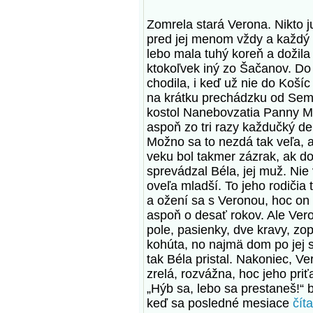
Zomrela stará Verona. Nikto ju
pred jej menom vždy a každý
lebo mala tuhý koreň a dožila
ktokoľvek iný zo Šačanov. Do
chodila, i keď už nie do Košíc
na krátku prechádzku od Sem
kostol Nanebovzatia Panny M
aspoň zo tri razy každučký d
Možno sa to nezdá tak veľa, a
veku bol takmer zázrak, ak do
sprevádzal Béla, jej muž. Nie 
oveľa mladší. To jeho rodičia 
a ožení sa s Veronou, hoc on 
aspoň o desať rokov. Ale Vero
pole, pasienky, dve kravy, zo
kohúta, no najmä dom po jej 
tak Béla pristal. Nakoniec, V
zrelá, rozvážna, hoc jeho priť
„Hýb sa, lebo sa prestaneš!“ 
keď sa posledné mesiace
číta