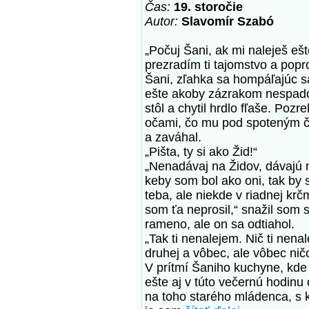
Čas:
19. storočie
Autor:
Slavomír Szabó
„Počuj Šani, ak mi naleješ ešt
prezradím ti tajomstvo a popr
Šani, zľahka sa hompáľajúc sa 
ešte akoby zázrakom nespado
stôl a chytil hrdlo fľaše. Pozr
očami, čo mu pod spoteným če
a zaváhal.
„Pišta, ty si ako Žid!“
„Nenadávaj na Židov, dávajú 
keby som bol ako oni, tak by
teba, ale niekde v riadnej krč
som ťa neprosil,“ snažil som 
rameno, ale on sa odtiahol.
„Tak ti nenalejem. Nič ti nenal
druhej a vôbec, ale vôbec ni
V prítmí Šaniho kuchyne, kde
ešte aj v túto večernú hodinu
na toho starého mládenca, s 