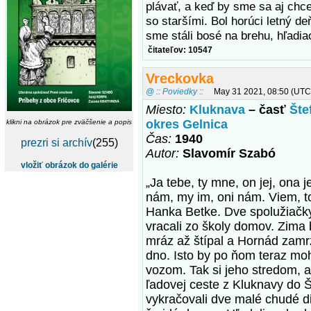
plávať, a keď by sme sa aj chcel
so staršími. Bol horúci letný deň
sme stáli bosé na brehu, hľadi
čitateľov: 10547
Vreckovka
@ :: Poviedky ::
May 31 2021, 08:50 (UTC
Miesto:
Kluknava
– časť
Šte
okres Gelnica
klikni na obrázok pre zväčšenie a popis
Čas:
1940
prezri si archív
(255)
Autor:
Slavomír Szabó
vložiť obrázok do galérie
„Ja tebe, ty mne, on jej, ona
nám, my im, oni nám. Viem, to
Hanka Betke. Dve spolužiačky
vracali zo školy domov. Zima 
mráz až štípal a Hornád zam
dno. Isto by po ňom teraz mohl
vozom. Tak si jeho stredom, a
ľadovej ceste z Kluknavy do 
vykračovali dve malé chudé die