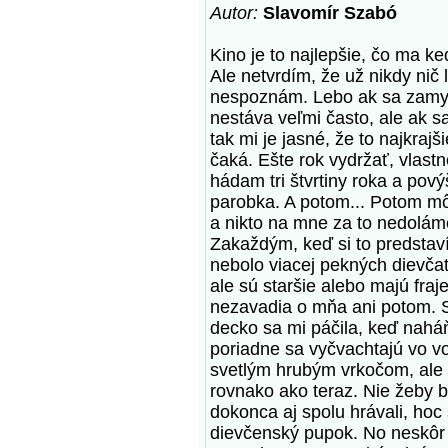
Autor:
Slavomír Szabó
Kino je to najlepšie, čo ma ked
Ale netvrdím, že už nikdy nič 
nespoznám. Lebo ak sa zamys
nestáva veľmi často, ale ak s
tak mi je jasné, že to najkrajš
čaká. Ešte rok vydržať, vlastn
hádam tri štvrtiny roka a pov
parobka. A potom... Potom m
a nikto na mne za to nedoláme
Zakaždým, keď si to predstaví
nebolo viacej pekných dievčat
ale sú staršie alebo majú fra
nezavadia o mňa ani potom. St
decko sa mi páčila, keď nahá
poriadne sa vyčvachtajú vo vo
svetlým hrubým vrkočom, ale t
rovnako ako teraz. Nie žeby 
dokonca aj spolu hrávali, hoc
dievčenský pupok. No neskôr 