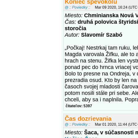
Koniec spevokolu
@ :: Poviedky ::
Mar 09 2020, 16:24 (UTC
Miesto:
Chminianska Nová V
Čas:
druhá polovica štyrids
storočia
Autor:
Slavomír Szabó
„Počkaj! Nestrkaj tam ruku, le
Magda varovala Žifku, ale to
hrach na stenu. Žifka len vys
ponad pec do hrnca vriacej vo
Bolo to presne na Ondreja, v 
prezradia osud. Kto by len n
časoch svojej mladosti čarova
potom nosili stále pri sebe. A
chceli, aby sa i naplnila. Popr
čitateľov: 5397
Čas dozrievania
@ :: Poviedky ::
Mar 01 2020, 11:44 (UTC
Miesto:
Šaca, v súčasnosti 