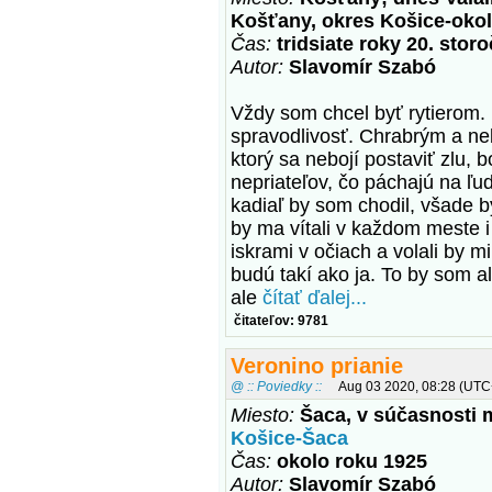
Košťany, okres Košice-okol
Čas:
tridsiate roky 20. storo
Autor:
Slavomír Szabó
Vždy som chcel byť rytierom.
spravodlivosť. Chrabrým a 
ktorý sa nebojí postaviť zlu, 
nepriateľov, čo páchajú na ľu
kadiaľ by som chodil, všade 
by ma vítali v každom meste i
iskrami v očiach a volali by m
budú takí ako ja. To by som 
ale
čítať ďalej...
čitateľov: 9781
Veronino prianie
@ :: Poviedky ::
Aug 03 2020, 08:28 (UTC
Miesto:
Šaca, v súčasnosti 
Košice-Šaca
Čas:
okolo roku 1925
Autor:
Slavomír Szabó