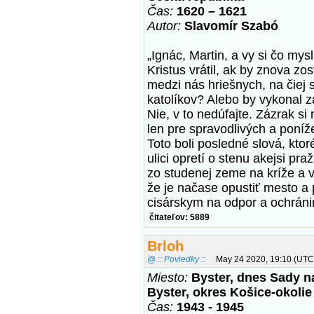
Čas:
1620 – 1621
Autor:
Slavomír Szabó
„Ignác, Martin, a vy si čo mys
Kristus vrátil, ak by znova zo
medzi nás hriešnych, na čiej s
katolíkov? Alebo by vykonal 
Nie, v to nedúfajte. Zázrak si 
len pre spravodlivých a poníž
Toto boli posledné slová, kto
ulici opretí o stenu akejsi p
zo studenej zeme na kríže a v
že je načase opustiť mesto a 
cisárskym na odpor a ochrá
čitateľov: 5889
Brloh
@ :: Poviedky ::
May 24 2020, 19:10 (UTC
Miesto:
Byster, dnes Sady n
Byster, okres Košice-okolie
Čas:
1943 - 1945