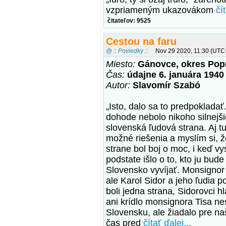
vzpriameným ukazovákom
čí
čitateľov: 9525
Cestou na faru
@ :: Poviedky ::
Nov 29 2020, 11:30 (UTC
Miesto:
Gánovce, okres Pop
Čas:
údajne 6. januára 1940
Autor:
Slavomír Szabó
„Isto, dalo sa to predpoklada
dohode nebolo nikoho silnejš
slovenská ľudová strana. Aj tu
možné riešenia a myslím si, ž
strane bol boj o moc, i keď v
podstate išlo o to, kto ju bu
Slovensko vyvíjať. Monsignor 
ale Karol Sidor a jeho ľudia 
boli jedna strana, Sidorovci 
ani krídlo monsignora Tisa 
Slovensku, ale žiadalo pre naš
čas pred
čítať ďalej...