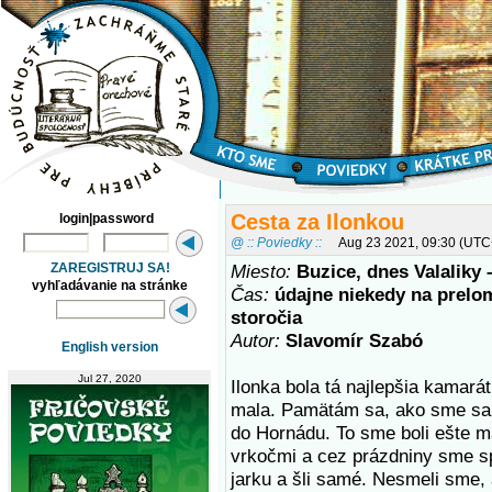
Cesta za Ilonkou
login|password
@ :: Poviedky ::
Aug 23 2021, 09:30 (UTC
ZAREGISTRUJ SA!
Miesto:
Buzice, dnes Valaliky 
vyhľadávanie na stránke
Čas:
údajne niekedy na prelom
storočia
Autor:
Slavomír Szabó
English version
Jul 27, 2020
Ilonka bola tá najlepšia kamar
mala. Pamätám sa, ako sme sa 
do Hornádu. To sme boli ešte m
vrkočmi a cez prázdniny sme spo
jarku a šli samé. Nesmeli sme, 