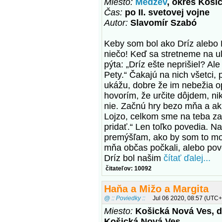
Miesto:
Medzev
, okres Koši
Čas:
po II. svetovej vojne
Autor:
Slavomír Szabó
Keby som bol ako Dríz alebo P
niečo! Keď sa stretneme na ul
pýta: „Dríz ešte neprišiel? Al
Pety.“ Čakajú na nich všetci,
ukážu, dobre že im nebežia op
hovorím, že určite dôjdem, ni
nie. Začnú hry bezo mňa a ak 
Lojzo, celkom sme na teba zab
pridať.“ Len toľko povedia. Na
premýšľam, ako by som to moh
mňa občas počkali, alebo pove
Dríz bol našim
čítať ďalej...
čitateľov: 10092
Haňa a Mižo a Margita
@ :: Poviedky ::
Jul 06 2020, 08:57 (UTC+
Miesto:
Košická Nová Ves, d
Košická Nová Ves