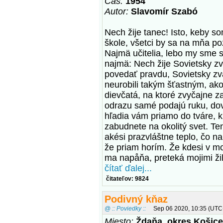
Čas:
1954
Autor:
Slavomír Szabó
Nech žije tanec! Isto, keby so
škole, všetci by sa na mňa po
Najmä učitelia, lebo my sme sa
najmä: Nech žije Sovietsky z
povedať pravdu, Sovietsky zv
neurobili takým šťastným, ako
dievčatá, na ktoré zvyčajne 
odrazu samé podajú ruku, dovo
hľadia vám priamo do tváre, kr
zabudnete na okolitý svet. Te
akési prazvláštne teplo, čo n
že priam horím. Že kdesi v mo
ma napåňa, preteká mojimi ži
čítať ďalej...
čitateľov: 9824
Podivný kňaz
@ :: Poviedky ::
Sep 06 2020, 10:35 (UTC
Miesto:
Ždaňa, okres Košice