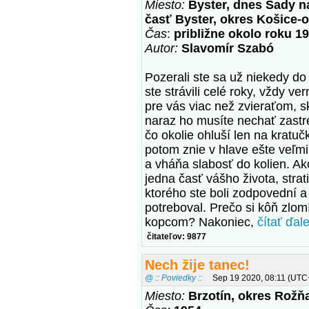
Miesto:
Byster, dnes Sady n
časť Byster, okres Košice-o
Čas
:
približne okolo roku 1
Autor:
Slavomír Szabó
Pozerali ste sa už niekedy do
ste strávili celé roky, vždy ve
pre vás viac než zvieraťom, s
naraz ho musíte nechať zastre
čo okolie ohluší len na kratuč
potom znie v hlave ešte veľmi
a vháňa slabosť do kolien. Ak
jedna časť vášho života, stratil
ktorého ste boli zodpovední 
potreboval. Prečo si kôň zlom
kopcom? Nakoniec,
čítať ďalej
čitateľov: 9877
Nech žije tanec!
@ :: Poviedky ::
Sep 19 2020, 08:11 (UTC
Miesto:
Brzotín, okres Rožň