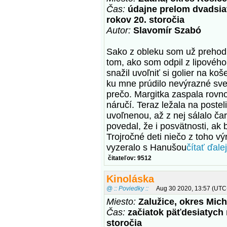
Čas:
údajne prelom dvadsiat
rokov 20. storočia
Autor:
Slavomír Szabó
Sako z obleku som už prehodil
tom, ako som odpil z lipového
snažil uvoľniť si golier na koš
ku mne prúdilo nevýrazné svet
prečo. Margitka zaspala rovn
náručí. Teraz ležala na poste
uvoľnenou, až z nej sálalo ča
povedal, že i posvätnosti, ak 
Trojročné deti niečo z toho v
vyzeralo s Hanušou
čítať ďalej
čitateľov: 9512
Kinoláska
@ :: Poviedky ::
Aug 30 2020, 13:57 (UTC
Miesto:
Zalužice, okres Mic
Čas:
začiatok päťdesiatych 
storočia