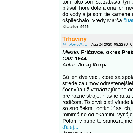
tom, ako som sa zabával tým,
plávali hore dole a ona ich 
do vody a ja som tie kamene n
ošpliechalo. Vtedy Marča
číta
čitateľov: 9665
Trhaviny
@ :: Poviedky ::
Aug 24 2020, 08:22 (UTC
Miesto:
Fričovce, okres Pre
Čas:
1944
Autor:
Juraj Korpa
Sú len dve veci, ktoré sa spoľa
strede záujmov odrastenejšie
čochvíľa už vchádzajúceho do
pre rôzne stroje, hlavne autá
rodičom. To prvé platí všade t
so strojčekmi, dotknúť sa ich,
minimálne od okamihu vynájden
Potom v puberte samozrejme 
ďalej...