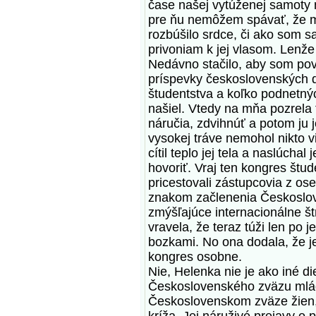
čase našej vytúženej samoty 
pre ňu nemôžem spávať, že mi
rozbúšilo srdce, či ako som sa 
privoniam k jej vlasom. Lenž
Nedávno stačilo, aby som pov
príspevky československých 
študentstva a koľko podnetn
našiel. Vtedy na mňa pozrela
náručia, zdvihnúť a potom ju 
vysokej tráve nemohol nikto v
cítil teplo jej tela a naslúch
hovoriť. Vraj ten kongres štud
pricestovali zástupcovia z ose
znakom začlenenia Českoslo
zmýšľajúce internacionálne š
vravela, že teraz túži len po 
bozkami. No ona dodala, že jej
kongres osobne.
Nie, Helenka nie je ako iné di
Československého zväzu mlád
Československom zväze žien,