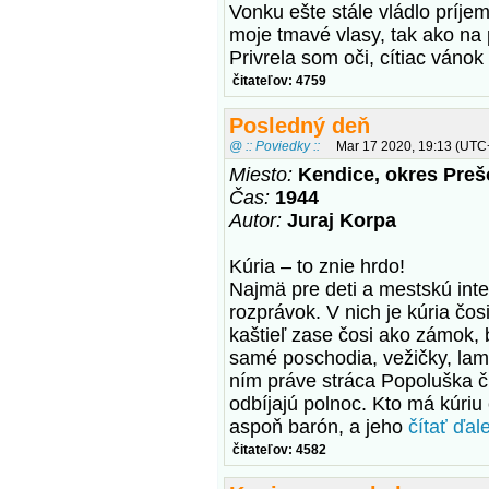
Vonku ešte stále vládlo príjem
moje tmavé vlasy, tak ako na p
Privrela som oči, cítiac váno
čitateľov: 4759
Posledný deň
@ :: Poviedky ::
Mar 17 2020, 19:13 (UTC
Miesto:
Kendice, okres Preš
Čas:
1944
Autor:
Juraj Korpa
Kúria – to znie hrdo!
Najmä pre deti a mestskú inte
rozprávok. V nich je kúria čosi
kaštieľ zase čosi ako zámok, b
samé poschodia, vežičky, lam
ním práve stráca Popoluška čr
odbíjajú polnoc. Kto má kúriu 
aspoň barón, a jeho
čítať ďale
čitateľov: 4582