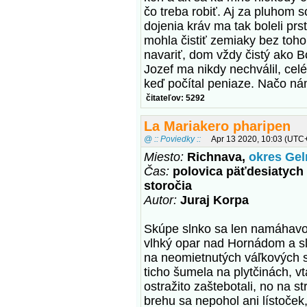
čo treba robiť. Aj za pluhom s
dojenia kráv ma tak boleli prs
mohla čistiť zemiaky bez toh
navariť, dom vždy čistý ako B
Jozef ma nikdy nechválil, celé
keď počítal peniaze. Načo ná
čitateľov: 5292
La Mariakero pharipen
@ :: Poviedky ::
Apr 13 2020, 10:03 (UTC
Miesto:
Richnava,
okres Gel
Čas:
polovica päťdesiatych 
storočia
Autor:
Juraj Korpa
Skúpe slnko sa len namáhavo
vlhký opar nad Hornádom a sl
na neomietnutých váľkových 
ticho šumela na plytčinách, v
ostražito zaštebotali, no na s
brehu sa nepohol ani lístoček, 