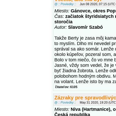
@ :: Poviedky ::
Jun 08 2020, 07:15 (UTC
Miesto:
Gánovce, okres Pop
Čas:
začiatok štyridsiatych 
storočia
Autor:
Slavomír Szabó
Takže Berty je zasa môj kama
to myslím. Dlho mi nevedel p
správal sa ako somár. Lenže 
okolo kúpeľov, pozeral som, 
Bolo v tom niečo, čo vo mne 
Jasné, vždy som vedel, že je
byť žiadna žobrota. Lenže odk
polobohom hodným obdivu. Môc
na volant. Lenže isto by ma z
čitateľov: 6105
Zázraky pre spravodlivý
@ :: Poviedky ::
May 31 2020, 19:20 (UTC
Miesto:
Niva (Hartmanice), o
Česká republika