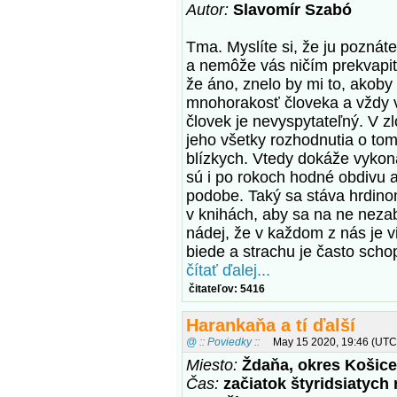
Autor:
Slavomír Szabó
Tma. Myslíte si, že ju poznáte
a nemôže vás ničím prekvapiť? 
že áno, znelo by mi to, akoby 
mnohorakosť človeka a vždy 
človek je nevyspytateľný. V z
jeho všetky rozhodnutia o tom
blízkych. Vtedy dokáže vykona
sú i po rokoch hodné obdivu a 
podobe. Taký sa stáva hrdino
v knihách, aby sa na ne nezab
nádej, že v každom z nás je v
biede a strachu je často schop
čítať ďalej...
čitateľov: 5416
Harankaňa a tí ďalší
@ :: Poviedky ::
May 15 2020, 19:46 (UTC
Miesto:
Ždaňa, okres Košice
Čas:
začiatok štyridsiatych 