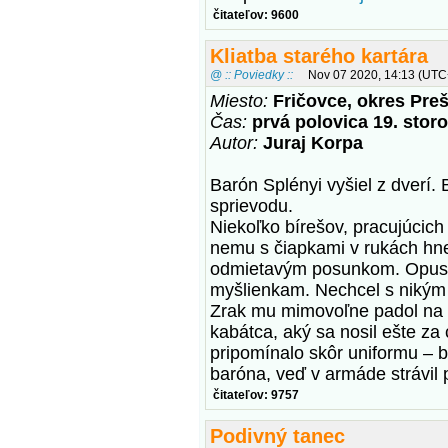
čitateľov: 9600
Kliatba starého kartára
@ :: Poviedky ::
Nov 07 2020, 14:13 (UTC
Miesto:
Fričovce, okres Pre
Čas:
prvá polovica 19. storo
Autor:
Juraj Korpa
Barón Splényi vyšiel z dverí.
sprievodu.
Niekoľko bírešov, pracujúcich
nemu s čiapkami v rukách hne
odmietavým posunkom. Opustil 
myšlienkam. Nechcel s nikým 
Zrak mu mimovoľne padol na vy
kabátca, aký sa nosil ešte za 
pripomínalo skôr uniformu – b
baróna, veď v armáde strávil
čitateľov: 9757
Podivný tanec