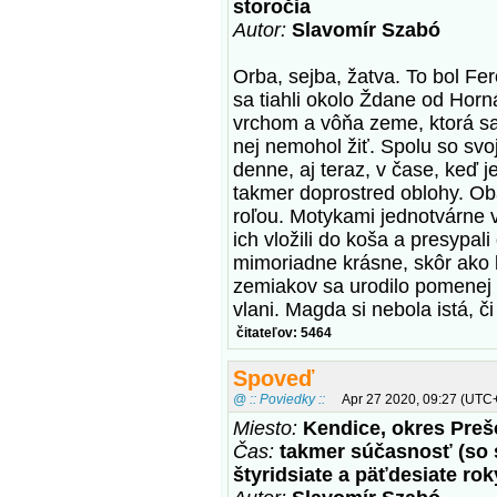
storočia
Autor:
Slavomír Szabó
Orba, sejba, žatva. To bol Fer
sa tiahli okolo Ždane od Hor
vrchom a vôňa zeme, ktorá sa 
nej nemohol žiť. Spolu so svo
denne, aj teraz, v čase, keď j
takmer doprostred oblohy. Oba
roľou. Motykami jednotvárne vy
ich vložili do koša a presypa
mimoriadne krásne, skôr ako 
zemiakov sa urodilo pomenej a 
vlani. Magda si nebola istá, č
čitateľov: 5464
Spoveď
@ :: Poviedky ::
Apr 27 2020, 09:27 (UTC
Miesto:
Kendice, okres Preš
Čas:
takmer súčasnosť (so
štyridsiate a päťdesiate rok