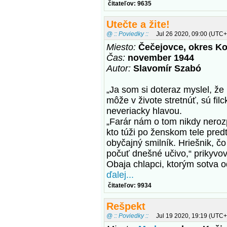
čitateľov: 9635
Utečte a žite!
@ :: Poviedky ::
Jul 26 2020, 09:00 (UTC+
Miesto:
Čečejovce, okres Ko
Čas:
november 1944
Autor:
Slavomír Szabó
„Ja som si doteraz myslel, že
môže v živote stretnúť, sú filck
neveriacky hlavou.
„Farár nám o tom nikdy nerozp
kto túži po ženskom tele predt
obyčajný smilník. Hriešnik, čo
počuť dnešné učivo,“ prikyvov
Obaja chlapci, ktorým sotva 
ďalej...
čitateľov: 9934
Rešpekt
@ :: Poviedky ::
Jul 19 2020, 19:19 (UTC+