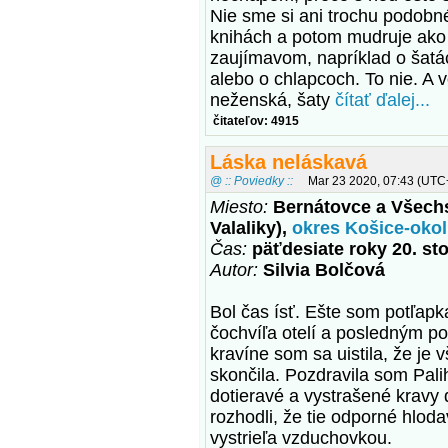
Nie sme si ani trochu podobné
knihách a potom mudruje ako 
zaujímavom, napríklad o šatá
alebo o chlapcoch. To nie. A 
neženská, šaty
čítať ďalej...
čitateľov: 4915
Láska neláskavá
@ :: Poviedky ::
Mar 23 2020, 07:43 (UTC
Miesto:
Bernátovce a Všech
Valaliky),
okres Košice-okol
Čas:
päťdesiate roky 20. st
Autor:
Silvia Bolčová
Bol čas ísť. Ešte som potľapk
čochvíľa otelí a posledným p
kravíne som sa uistila, že je
skončila. Pozdravila som Pali
dotieravé a vystrašené kravy 
rozhodli, že tie odporné hloda
vystrieľa vzduchovkou.