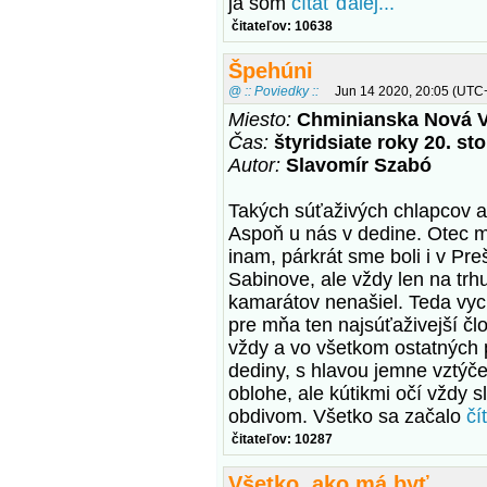
ja som
čítať ďalej...
čitateľov: 10638
Špehúni
@ :: Poviedky ::
Jun 14 2020, 20:05 (UTC
Miesto:
Chminianska Nová V
Čas:
štyridsiate roky 20. st
Autor:
Slavomír Szabó
Takých súťaživých chlapcov ak
Aspoň u nás v dedine. Otec 
inam, párkrát sme boli i v Pre
Sabinove, ale vždy len na trh
kamarátov nenašiel. Teda vyc
pre mňa ten najsúťaživejší čl
vždy a vo všetkom ostatných 
dediny, s hlavou jemne vztýče
oblohe, ale kútikmi očí vždy s
obdivom. Všetko sa začalo
čí
čitateľov: 10287
Všetko, ako má byť