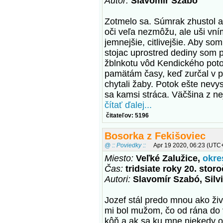
Autor:
Slavomír Szabó
Zotmelo sa. Súmrak zhustol a 
oči veľa nezmôžu, ale uši vní
jemnejšie, citlivejšie. Aby som
stojac uprostred dediny som p
žblnkotu vôd Kendického poto
pamätám časy, keď zurčal v p
chytali žaby. Potok ešte nevys
sa kamsi stráca. Väčšina z ne
čítať ďalej...
čitateľov: 5196
Bosorka z Fekišoviec
@ :: Poviedky ::
Apr 19 2020, 06:23 (UTC
Miesto:
Veľké Zalužice,
okre
Čas:
tridsiate roky 20. storo
Autori:
Slavomír Szabó, Silv
Jozef stál predo mnou ako živ
mi bol mužom, čo od rána do 
kôň a ak sa ku mne niekedy oz