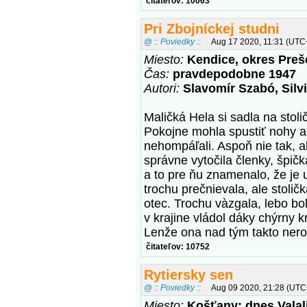
čitateľov: 10063
Pri Zbojníckej studni
@ :: Poviedky ::
Aug 17 2020, 11:31 (UTC
Miesto:
Kendice, okres Preš
Čas:
pravdepodobne 1947
Autori:
Slavomír Szabó, Silv
Maličká Hela si sadla na stolič
Pokojne mohla spustiť nohy a 
nehompáľali. Aspoň nie tak, 
správne vytočila členky, špič
a to pre ňu znamenalo, že je 
trochu prečnievala, ale stoli
otec. Trochu vàzgala, lebo bo
v krajine vládol dáky chýrny k
Lenže ona nad tým takto nero
čitateľov: 10752
Rytiersky sen
@ :: Poviedky ::
Aug 09 2020, 21:28 (UTC
Miesto:
Košťany; dnes Valali