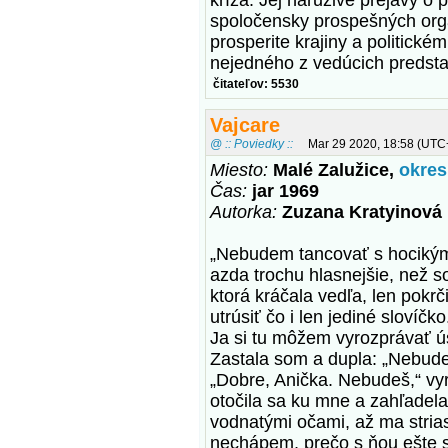
kríža. Jej náruživé prejavy o
spoločensky prospešných orga
prosperite krajiny a politick
nejedného z vedúcich predsta
čitateľov: 5530
Vajcare
@ :: Poviedky ::
Mar 29 2020, 18:58 (UTC
Miesto:
Malé Zalužice,
okres
Čas:
jar 1969
Autorka:
Zuzana Kratyinová
„Nebudem tancovať s hocikým
azda trochu hlasnejšie, než s
ktorá kráčala vedľa, len pokrč
utrúsiť čo i len jediné slovíčko
Ja si tu môžem vyrozprávať ú
Zastala som a dupla: „Nebudem
„Dobre, Anička. Nebudeš,“ vyr
otočila sa ku mne a zahľadela
vodnatými očami, až ma stria
nechápem, prečo s ňou ešte s