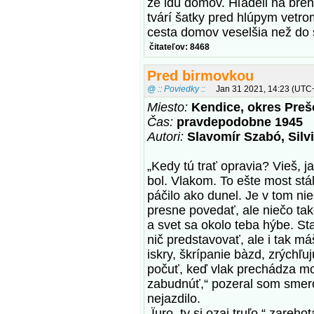
že idú domov. Hľadeli na bre
tvárí šatky pred hlúpym vetrom,
cesta domov veselšia než do 
čitateľov: 8468
Pred birmovkou
@ :: Poviedky ::
Jan 31 2021, 14:23 (UTC
Miesto:
Kendice, okres Preš
Čas:
pravdepodobne 1945
Autori:
Slavomír Szabó, Silv
„Kedy tú trať opravia? Vieš, 
bol. Vlakom. To ešte most stá
páčilo ako dunel. Je v tom ni
presne povedať, ale niečo ta
a svet sa okolo teba hýbe. Sta
nič predstavovať, ale i tak má
iskry, škrípanie bàzd, zrýchľu
počuť, keď vlak prechádza m
zabudnúť,“ pozeral som smerom
nejazdilo.
„Ïuro, ty si ozaj truľo,“ zareh