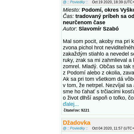
@ :: Poviedky ::
Oct 19 2020, 18:39 (UTC
Miesto:
Podomí, okres Vyšk
Čas:
tradovaný príbeh sa od
neurčenom čase
Autor
:
Slavomír Szabó
Mal som pocit, akoby ma pri
zvona pichol hrot neviditeľné
zakaždým stiahlo a nevedel s
ruky, zrak sa mi zahmlieval a
zomrel. Mladý. Občas sa tak s
z Podomí alebo z okolia, zava
Ak sa pri tom všetkom dá vôb
v tom, že netrpel. Nezvíjal 
sme ho ťahať s trčiacimi kosť
o život dlhší aspoň o toľko, č
ďalej...
čitateľov: 9221
Džadovka
@ :: Poviedky ::
Oct 04 2020, 11:57 (UTC