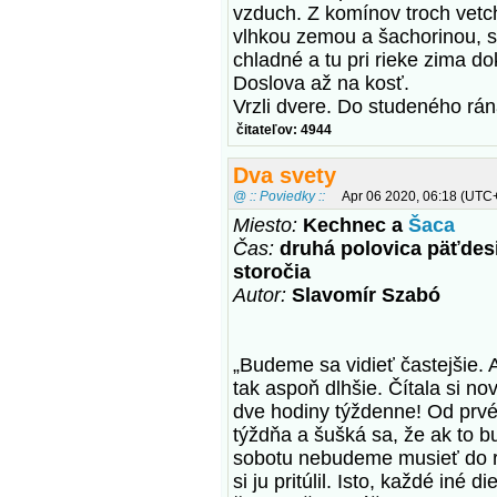
vzduch. Z komínov troch vet
vlhkou zemou a šachorinou, sa
chladné a tu pri rieke zima d
Doslova až na kosť.
Vrzli dvere. Do studeného rána
čitateľov: 4944
Dva svety
@ :: Poviedky ::
Apr 06 2020, 06:18 (UTC
Miesto:
Kechnec a
Šaca
Čas:
druhá polovica päťdes
storočia
Autor:
Slavomír Szabó
„Budeme sa vidieť častejšie. A
tak aspoň dlhšie. Čítala si n
dve hodiny týždenne! Od prvé
týždňa a šušká sa, že ak to b
sobotu nebudeme musieť do r
si ju pritúlil. Isto, každé iné 